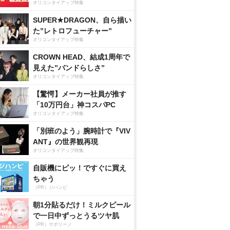
オリコンタイアップ特集
SUPER★DRAGON、自ら描い
た”レトロフューチャー”
オリコンタイアップ特集
CROWN HEAD、結成1周年で
見えた”バンドらしさ”
オリコンタイアップ特集
【驚愕】メーカー社員が推す
「10万円台」神コスパPC
オリコンタイアップ特集
「別班のよう」腕時計で『VIV
ANT』の世界観再現
オリコンタイアップ特集
自販機にピッ！ですぐに買え
ちゃう
（PR）ジハンピ
朝1分貼るだけ！ミルクピール
で一日中ずっとうるツヤ肌
（PR）サボリーノ