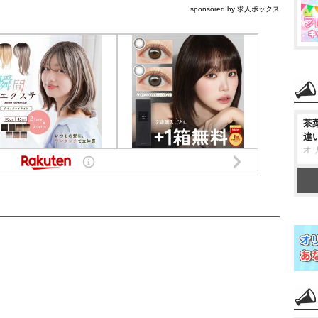
sponsored by 求人ボックス
茶
違
オ