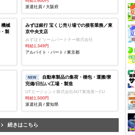
時給1,600円
派遣社員 / 大阪府
、機械
みずほ銀行 宝くじ売り場での接客業務／東
場・製
京中央支店
みずほドリームパートナー株式会社
時給1,349円
アルバイト・パート / 東京都
自動車製品の集荷・梱包・運搬/寮
NEW
完備/日払い/工場・製造
UTエージェント株式会社AGT東海第一CU
時給1,500円
派遣社員 / 愛知県
続きはこちら