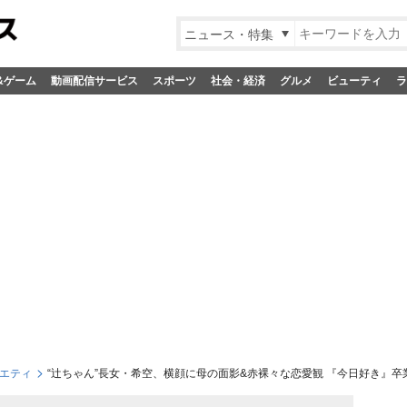
ニュース・特集
&ゲーム
動画配信サービス
スポーツ
社会・経済
グルメ
ビューティ
ラ
エティ
“辻ちゃん”長女・希空、横顔に母の面影&赤裸々な恋愛観 『今日好き』卒