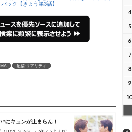
イバック【きょう第3話】
4
5
6
7
EMA
配信:リアリティ
8
9
1
い”にキュンが止まらん！
OVE SONG）』が8／５よりJ:C