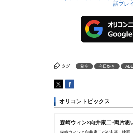
話プレ
タグ
希空
今日好き
AB
オリコントピックス
森崎ウィン×向井康二“両片思
森崎ウィンと向井康二がW主演！映画『（L