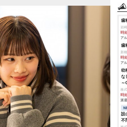
歯
崎歯
時給
アル
歯
新
時給
アル
幼
な
～
株
時給
派遣
N
設
不