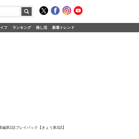
イフ
ランキング
推し活
新着トレンド
業編第2話プレイバック【きょう第3話】