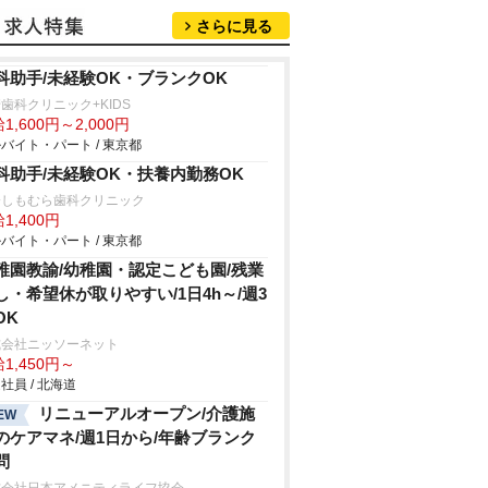
さらに見る
科助手/未経験OK・ブランクOK
科クリニック+KIDS
1,600円～2,000円
バイト・パート / 東京都
科助手/未経験OK・扶養内勤務OK
橋しもむら歯科クリニック
1,400円
バイト・パート / 東京都
稚園教諭/幼稚園・認定こども園/残業
し・希望休が取りやすい/1日4h～/週3
OK
式会社ニッソーネット
1,450円～
社員 / 北海道
リニューアルオープン/介護施
EW
のケアマネ/週1日から/年齢ブランク
問