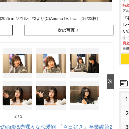
株
時給
アル
「
n ソウル』#2より(C)AbemaTV, Inc. （16/23枚）
レ
次の写真
い
株
月給
派遣
1
2
2 / 3
3
母の面影&赤裸々な恋愛観 『今日好き』卒業編第2