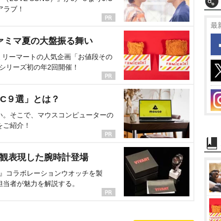
アラブ！
最
ァミマ夏の大盤振る舞い
ミリーマートの人気企画「お値段その
、シリーズ初の年2回開催！
C９選」とは？
い。そこで、マウスコンピューターの
をご紹介！
界観表現した腕時計登場
NT』コラボレーションウオッチを製
担当者が魅力を解説する。