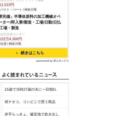
式会社日本アメニティライフ協会
1,510円
バイト・パート / 神奈川県
寮完備」半導体原料の加工機械オペ
ーター/即入寮/製造・工場/日勤/日払
/工場・製造
式会社京栄センター
22万4,300円
社員 / 神奈川県
続きはこちら
sponsored by 求人ボックス
15歳で当時27歳の夫に一目惚れ
研ナオコ、コンビニで買う商品
井手らっきょ、被災地で炊き出し