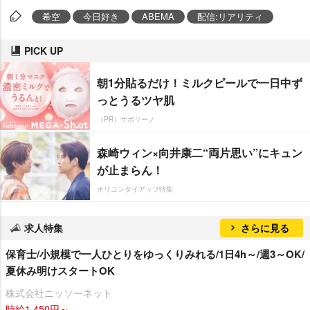
希空
今日好き
ABEMA
配信:リアリティ
PICK UP
朝1分貼るだけ！ミルクピールで一日中ず
っとうるツヤ肌
（PR）サボリーノ
森崎ウィン×向井康二“両片思い”にキュン
が止まらん！
オリコンタイアップ特集
求人特集
さらに見る
保育士/小規模で一人ひとりをゆっくりみれる/1日4h～/週3～OK/
夏休み明けスタートOK
株式会社ニッソーネット
時給1,450円～