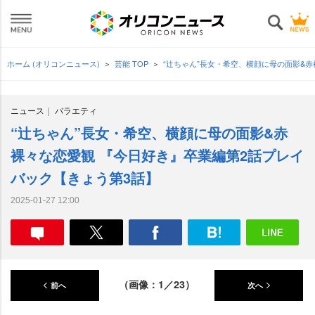
ホーム (オリコンニュース)
芸能 TOP
“辻ちゃん”長女・希空、横顔に母の面影&
ニュース
バラエティ
“辻ちゃん”長女・希空、横顔に母の面影&赤
裸々な恋愛観 『今日好き』卒業編第2話プレイ
バック【きょう第3話】
2025-01-27 12:00
（画像：1／23）
前へ
次へ