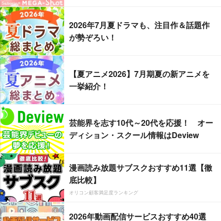
2026年7月夏ドラマも、注目作＆話題作
が勢ぞろい！
【夏アニメ2026】7月期夏の新アニメを
一挙紹介！
芸能界を志す10代～20代を応援！ オー
ディション・スクール情報はDeview
漫画読み放題サブスクおすすめ11選【徹
底比較】
オリコン顧客満足度ランキング
2026年動画配信サービスおすすめ40選