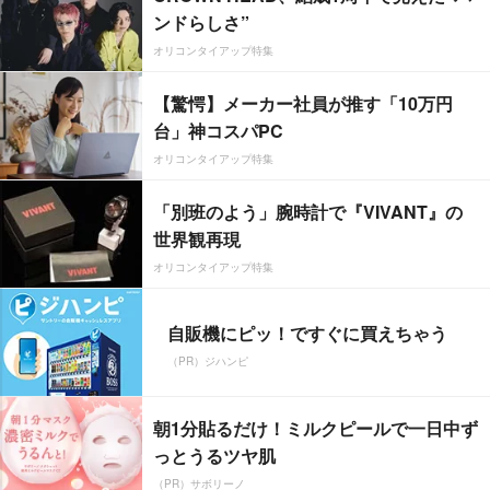
ンドらしさ”
オリコンタイアップ特集
【驚愕】メーカー社員が推す「10万円
台」神コスパPC
オリコンタイアップ特集
「別班のよう」腕時計で『VIVANT』の
世界観再現
オリコンタイアップ特集
自販機にピッ！ですぐに買えちゃう
（PR）ジハンピ
朝1分貼るだけ！ミルクピールで一日中ず
っとうるツヤ肌
（PR）サボリーノ