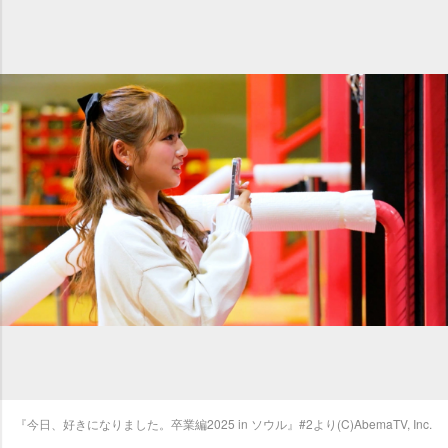
『今日、好きになりました。卒業編2025 in ソウル』#2より(C)AbemaTV, Inc.