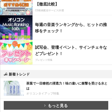
【徹底比較】
CS動画配信サービス20選
毎週の音楽ランキングから、ヒットの推
移をチェック！
試写会、登壇イベント、サインチェキな
どプレゼント！
プレゼント特集
新着トレンド
茶葉で一目瞭然の浸透力！味の違いに衝撃を受ける水と
は
オリコンタイアップ特集
もっと見る