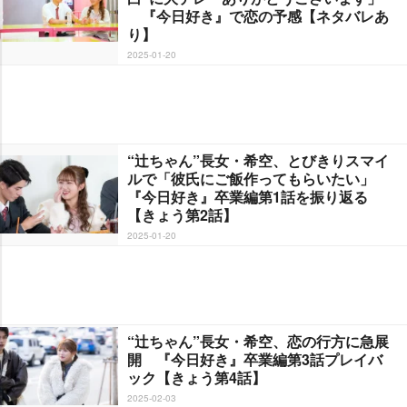
『今日好き』で恋の予感【ネタバレあ
り】
2025-01-20
“辻ちゃん”長女・希空、とびきりスマイ
ルで「彼氏にご飯作ってもらいたい」
『今日好き』卒業編第1話を振り返る
【きょう第2話】
2025-01-20
“辻ちゃん”長女・希空、恋の行方に急展
開 『今日好き』卒業編第3話プレイバ
ック【きょう第4話】
2025-02-03