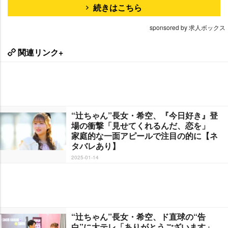
続きはこちら
sponsored by 求人ボックス
関連リンク+
“辻ちゃん”長女・希空、『今日好き』登
場の衝撃「見せてくれるんだ、恋を」
家庭的な一面アピールで注目の的に【ネ
タバレあり】
2025-01-14
“辻ちゃん”長女・希空、ド直球の“告
白”に大テレ「ありがとうございます」