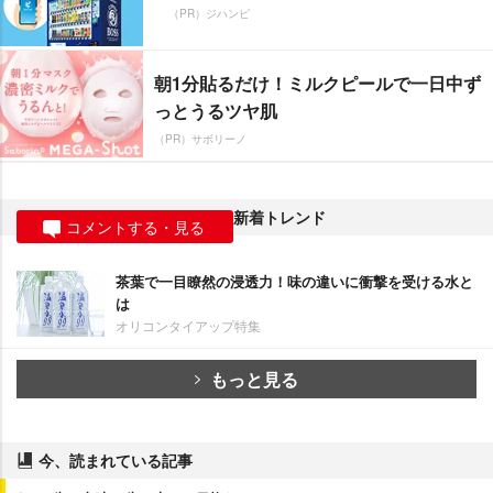
（PR）ジハンピ
朝1分貼るだけ！ミルクピールで一日中ず
っとうるツヤ肌
（PR）サボリーノ
新着トレンド
コメントする・見る
茶葉で一目瞭然の浸透力！味の違いに衝撃を受ける水と
は
オリコンタイアップ特集
もっと見る
今、読まれている記事