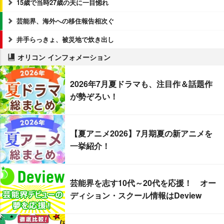
15歳で当時27歳の夫に一目惚れ
芸能界、海外への移住報告相次ぐ
井手らっきょ、被災地で炊き出し
オリコン インフォメーション
2026年7月夏ドラマも、注目作＆話題作
が勢ぞろい！
【夏アニメ2026】7月期夏の新アニメを
一挙紹介！
芸能界を志す10代～20代を応援！ オー
ディション・スクール情報はDeview