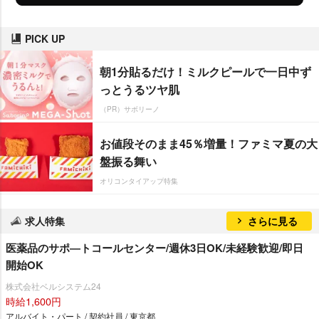
PICK UP
朝1分貼るだけ！ミルクピールで一日中ず
っとうるツヤ肌
（PR）サボリーノ
お値段そのまま45％増量！ファミマ夏の大
盤振る舞い
オリコンタイアップ特集
求人特集
さらに見る
医薬品のサポ―トコールセンター/週休3日OK/未経験歓迎/即日
開始OK
株式会社ベルシステム24
時給1,600円
アルバイト・パート / 契約社員 / 東京都