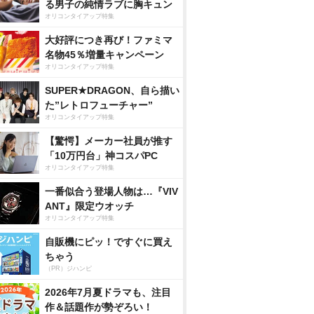
る男子の純情ラブに胸キュン
オリコンタイアップ特集
大好評につき再び！ファミマ
名物45％増量キャンペーン
オリコンタイアップ特集
SUPER★DRAGON、自ら描い
た”レトロフューチャー”
オリコンタイアップ特集
【驚愕】メーカー社員が推す
「10万円台」神コスパPC
オリコンタイアップ特集
一番似合う登場人物は…『VIV
ANT』限定ウオッチ
オリコンタイアップ特集
自販機にピッ！ですぐに買え
ちゃう
（PR）ジハンピ
2026年7月夏ドラマも、注目
作＆話題作が勢ぞろい！