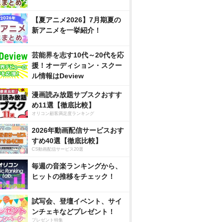
【夏アニメ2026】7月期夏の
新アニメを一挙紹介！
芸能界を志す10代～20代を応
援！オーディション・スクー
ル情報はDeview
漫画読み放題サブスクおすす
め11選【徹底比較】
オリコン顧客満足度ランキング
2026年動画配信サービスおす
すめ40選【徹底比較】
CS動画配信サービス20選
毎週の音楽ランキングから、
ヒットの推移をチェック！
試写会、登壇イベント、サイ
ンチェキなどプレゼント！
プレゼント特集