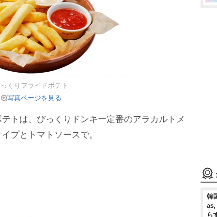
びっくりフライドポテト
写真ページを見る
ポテトは、びっくりドンキー定番のアラカルトメ
タイプとトマトソースで。
韓国
as
ら