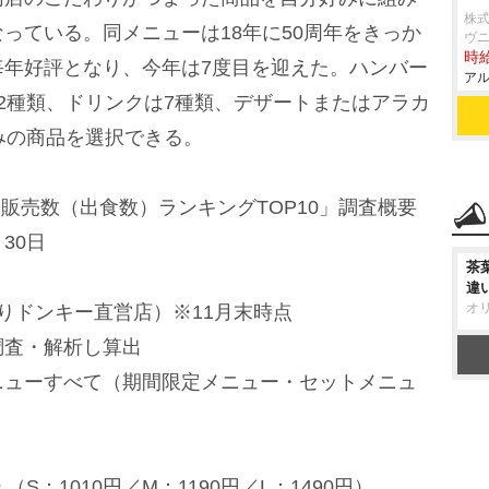
株式
っている。同メニューは18年に50周年をきっか
ヴ
時給
毎年好評となり、今年は7度目を迎えた。ハンバー
アル
2種類、ドリンクは7種類、デザートまたはアラカ
みの商品を選択できる。
ー販売数（出食数）ランキングTOP10」調査概要
30日
茶
違
オ
くりドンキー直営店）※11月末時点
調査・解析し算出
ニューすべて（期間限定メニュー・セットメニュ
S：1010円／M：1190円／L：1490円）