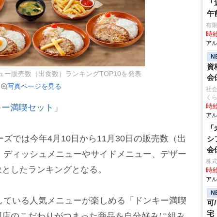
「
午
有限
時給
アル
N
資
ニュー販売数（出食数）ランキングTOP10を発表
会
写真ページを見る
社会
く
キー満喫セット」
時給
アル
「
ズでは今年4月10日から11月30日の販売数（出
シ
会
介。ディッシュメニューやサイドメニュー、デザー
株式
象としたランキングとなる。
時給
アル
N
している人気メニューが楽しめる「ドンキー満喫
可
宅
同店のこだわりがつまった商品を自分好みに組み