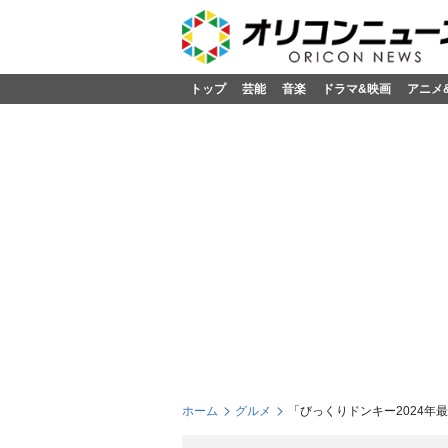
トップ
芸能
音楽
ドラマ&映画
アニメ
ホーム
グルメ
「びっくりドンキー2024