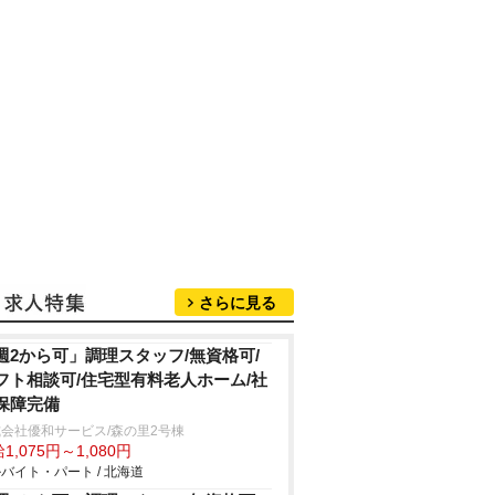
さらに見る
週2から可」調理スタッフ/無資格可/
フト相談可/住宅型有料老人ホーム/社
保障完備
会社優和サービス/森の里2号棟
1,075円～1,080円
バイト・パート / 北海道