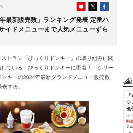
ス
4年最新販売数」ランキング発表 定番ハ
サイドメニューまで人気メニューずら
ストラン「びっくりドンキー」の取り組みに関
信している「びっくりドンキーに密着！」シリー
ドンキーの2024年最新グランドメニュー販売数
発表する。
「
シ
会
株式
時給
アル