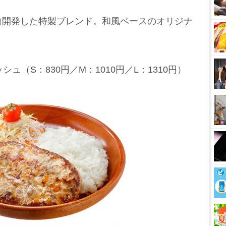
自開発した特製ブレンド。和風ベースのオリジナ
。
ュ（S：830円／M：1010円／L：1310円）