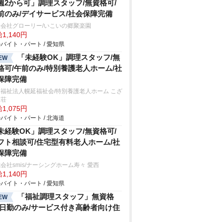
週2から可」調理スタッフ/無資格可/
前のみ/デイサービス/社会保障完備
会社グローリー/いこいの郷聚楽園
1,140円
バイト・パート / 愛知県
「未経験OK」調理スタッフ/無
EW
格可/午前のみ/特別養護老人ホーム/社
保障完備
福祉法人幌延福祉会/特別養護老人ホーム こざ
ら荘
1,075円
バイト・パート / 北海道
未経験OK」調理スタッフ/無資格可/
フト相談可/住宅型有料老人ホーム/社
保障完備
会社smis/ナーシングホーム寿々 愛西
1,140円
バイト・パート / 愛知県
「福祉調理スタッフ」無資格
EW
/日勤のみ/サービス付き高齢者向け住