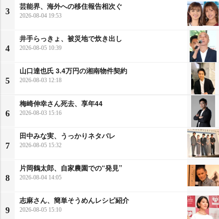
芸能界、海外への移住報告相次ぐ
3
2026-08-04 19:53
井手らっきょ、被災地で炊き出し
4
2026-08-05 10:39
山口達也氏 3.4万円の湘南物件契約
5
2026-08-03 12:18
梅崎伸幸さん死去、享年44
6
2026-08-03 15:16
田中みな実、うっかりネタバレ
7
2026-08-05 15:32
片岡鶴太郎、自家農園での“発見”
8
2026-08-04 14:05
志麻さん、簡単そうめんレシピ紹介
9
2026-08-05 15:10