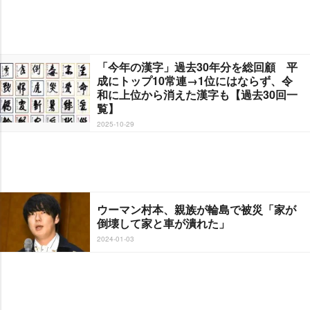
「今年の漢字」過去30年分を総回顧 平
成にトップ10常連→1位にはならず、令
和に上位から消えた漢字も【過去30回一
覧】
2025-10-29
ウーマン村本、親族が輪島で被災「家が
倒壊して家と車が潰れた」
2024-01-03