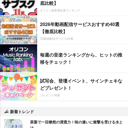
底比較】
オリコン顧客満足度ランキング
2026年動画配信サービスおすすめ40選
【徹底比較】
CS動画配信サービス20選
毎週の音楽ランキングから、ヒットの推
移をチェック！
試写会、登壇イベント、サインチェキな
どプレゼント！
プレゼント特集
新着トレンド
茶葉で一目瞭然の浸透力！味の違いに衝撃を受ける水と
は