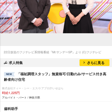
22日放送のフジテレビ系情報番組『Mr.サンデーSP』より (C)フジテレビ
求人特集
さらに見る
「福祉調理スタッフ」無資格可/日勤のみ/サービス付き高
NEW
齢者向け住宅
株式会社ティー・シー・エス/ケアプロ21いせはら
時給1,225円
アルバイト・パート / 神奈川県
歯科助手