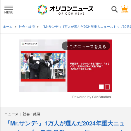
ホーム
社会・経済
『Mr.サンデ-』1万人が選んだ2024年重大ニューストップ30
このニュースを見る
arrow_forward_ios
Powered by 
GliaStudios
M
ニュース
社会・経済
u
t
『Mr.サンデ-』1万人が選んだ2024年重大ニュ
e