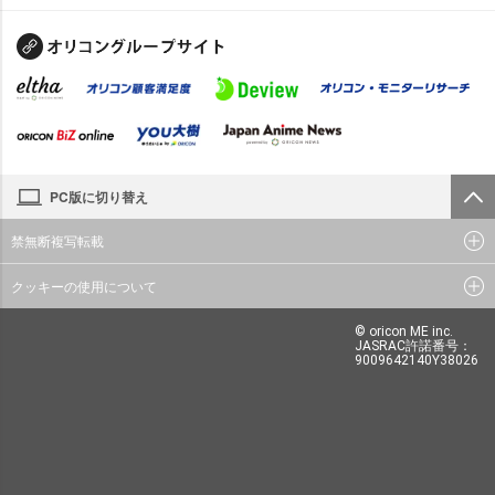
PC版に切り替え
禁無断複写転載
クッキーの使用について
© oricon ME inc.
JASRAC許諾番号：
9009642140Y38026