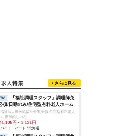
さらに見る
「福祉調理スタッフ」調理師免
EW
必須/日勤のみ/住宅型有料老人ホーム
福祉法人勤医協福祉会/勤医協 住宅型有料老人
ム 爽風館しのろ
1,105円～1,131円
バイト・パート / 北海道