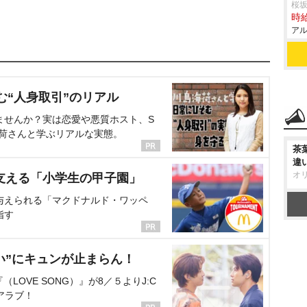
桜
時給
アル
む“人身取引”のリアル
ませんか？実は恋愛や悪質ホスト、S
海荷さんと学ぶリアルな実態。
茶
違
オ
支える「小学生の甲子園」
与えられる「マクドナルド・ワッペ
指す
い”にキュンが止まらん！
OVE SONG）』が8／５よりJ:C
アラブ！