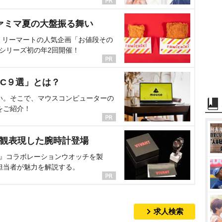
ァミマ夏の大盤振る舞い
ミリーマートの人気企画「お値段その
、シリーズ初の年2回開催！
C９選」とは？
い。そこで、マウスコンピューターの
をご紹介！
界観表現した腕時計登場
NT』コラボレーションウオッチを製
担当者が魅力を解説する。
求人検索