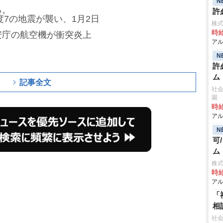
N
る。
許
度7の地震が襲い、1月2日
株
時給
安庁の航空機が衝突炎上
アル
。
N
許
ム
記事全文
社会
園
時給
アル
N
可
ム
株
時給
アル
「
相
社会