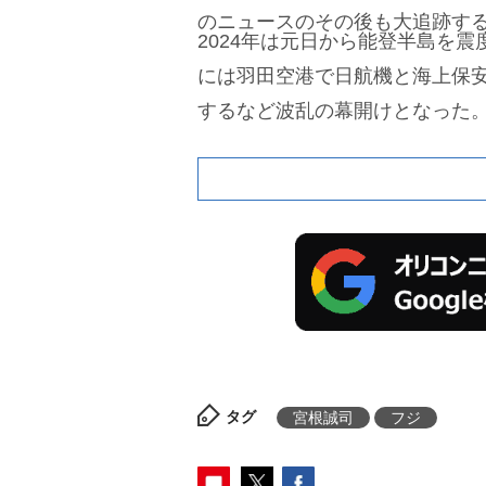
のニュースのその後も大追跡す
2024年は元日から能登半島を震
には羽田空港で日航機と海上保
するなど波乱の幕開けとなった
タグ
宮根誠司
フジ