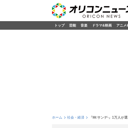
トップ
芸能
音楽
ドラマ&映画
アニメ
ホーム
社会・経済
『Mr.サンデ-』1万人が