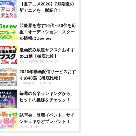
【夏アニメ2026】7月期夏の
新アニメを一挙紹介！
芸能界を志す10代～20代を応
援！オーディション・スクー
ル情報はDeview
漫画読み放題サブスクおすす
め11選【徹底比較】
オリコン顧客満足度ランキング
2026年動画配信サービスおす
すめ40選【徹底比較】
CS動画配信サービス20選
毎週の音楽ランキングから、
ヒットの推移をチェック！
試写会、登壇イベント、サイ
ンチェキなどプレゼント！
プレゼント特集