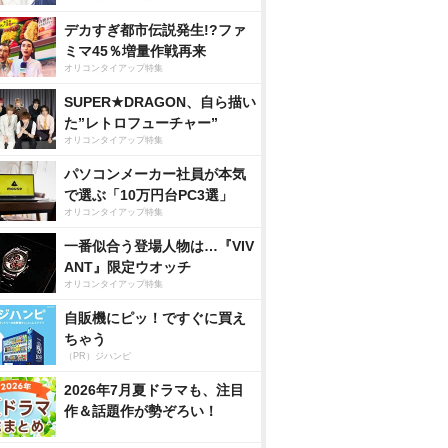
デカすぎ都市伝説発生!?ファ
ミマ45％増量作戦再来
オリコンタイアップ特集
SUPER★DRAGON、自ら描い
た”レトロフューチャー”
オリコンタイアップ特集
パソコンメーカー社員が本気
で選ぶ「10万円台PC3選」
オリコンタイアップ特集
一番似合う登場人物は…『VIV
ANT』限定ウオッチ
オリコンタイアップ特集
自販機にピッ！ですぐに買え
ちゃう
（PR）ジハンピ
2026年7月夏ドラマも、注目
作＆話題作が勢ぞろい！