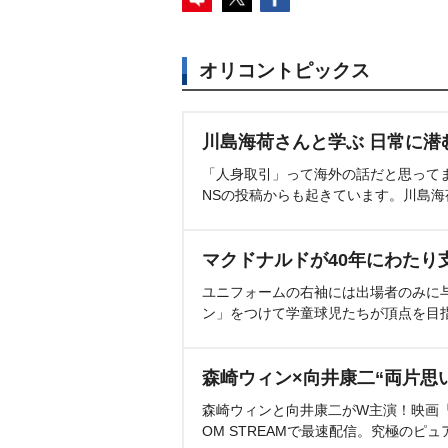
オリコントピックス
川島海荷さんと学ぶ 日常に潜
「人身取引」って海外の話だと思って
NSの投稿からも起きています。川島
マクドナルドが40年にわたり
ユニフォームの右袖には出場者のみに
ン」をつけて学童球児たちが頂点を目
森崎ウィン×向井康二“両片思
森崎ウィンと向井康二がW主演！映画『（L
OM STREAMで最速配信。究極のピュ