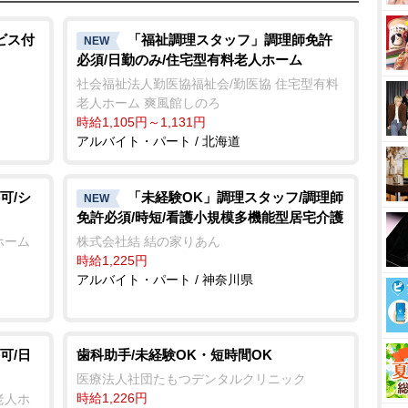
ビス付
「福祉調理スタッフ」調理師免許
NEW
必須/日勤のみ/住宅型有料老人ホーム
社会福祉法人勤医協福祉会/勤医協 住宅型有料
老人ホーム 爽風館しのろ
時給1,105円～1,131円
アルバイト・パート / 北海道
可/シ
「未経験OK」調理スタッフ/調理師
NEW
免許必須/時短/看護小規模多機能型居宅介護
ホーム
株式会社結 結の家りあん
時給1,225円
アルバイト・パート / 神奈川県
可/日
歯科助手/未経験OK・短時間OK
医療法人社団たもつデンタルクリニック
時給1,226円
老人ホ