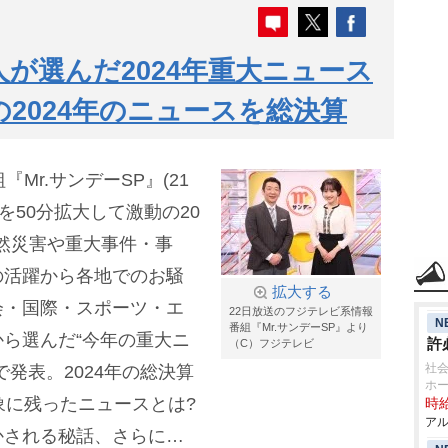
万人が選んだ2024年重大ニュース
の2024年のニュースを総決算
Mr.サンデーSP』(21
送を50分拡大して激動の20
自然災害や重大事件・事
の活躍から各地でのお騒
拡大する
会・国際・スポーツ・エ
22日放送のフジテレビ系情報
N
番組『Mr.サンデーSP』より
ら選んだ“今年の重大ニ
許
（C）フジテレビ
社会
発表。2024年の総決算
ホー
象に残ったニュースとは?
時給
アル
かされる秘話、さらにあ