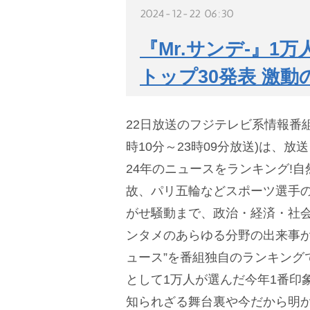
2024-12-22 06:30
『Mr.サンデ-』1
トップ30発表 激動
22日放送のフジテレビ系情報番組『
時10分～23時09分放送)は、放
24年のニュースをランキング!
故、パリ五輪などスポーツ選手
がせ騒動まで、政治・経済・社
ンタメのあらゆる分野の出来事か
ュース”を番組独自のランキングで
として1万人が選んだ今年1番印
知られざる舞台裏や今だから明