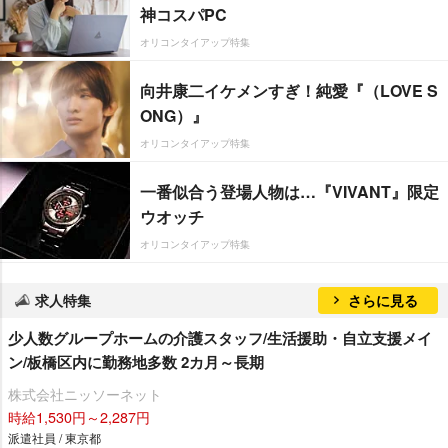
神コスパPC
オリコンタイアップ特集
向井康二イケメンすぎ！純愛『（LOVE S
ONG）』
オリコンタイアップ特集
一番似合う登場人物は…『VIVANT』限定
ウオッチ
オリコンタイアップ特集
求人特集
さらに見る
少人数グループホームの介護スタッフ/生活援助・自立支援メイ
ン/板橋区内に勤務地多数 2カ月～長期
株式会社ニッソーネット
時給1,530円～2,287円
派遣社員 / 東京都