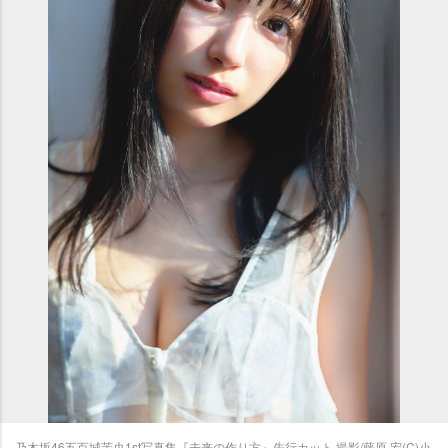
乃木坂46五百城茉央1st写真集『未来の作り方』先行カット 撮影/藤原 宏(C)小