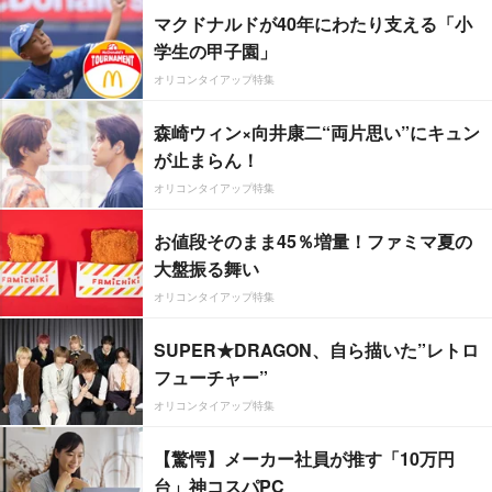
マクドナルドが40年にわたり支える「小
学生の甲子園」
オリコンタイアップ特集
森崎ウィン×向井康二“両片思い”にキュン
が止まらん！
オリコンタイアップ特集
お値段そのまま45％増量！ファミマ夏の
大盤振る舞い
オリコンタイアップ特集
SUPER★DRAGON、自ら描いた”レトロ
フューチャー”
オリコンタイアップ特集
【驚愕】メーカー社員が推す「10万円
台」神コスパPC