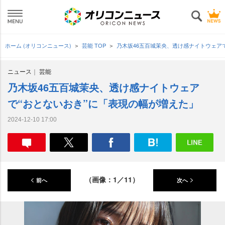
ホーム (オリコンニュース)
芸能 TOP
乃木坂46五百城茉央、透け感ナイトウェア
ニュース
芸能
乃木坂46五百城茉央、透け感ナイトウェア
で“おとないおき”に「表現の幅が増えた」
2024-12-10 17:00
（画像：1／11）
前へ
次へ