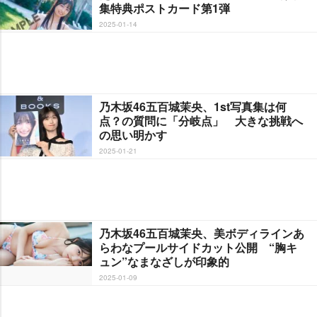
集特典ポストカード第1弾
2025-01-14
乃木坂46五百城茉央、1st写真集は何
点？の質問に「分岐点」 大きな挑戦へ
の思い明かす
2025-01-21
乃木坂46五百城茉央、美ボディラインあ
らわなプールサイドカット公開 “胸キ
ュン”なまなざしが印象的
2025-01-09