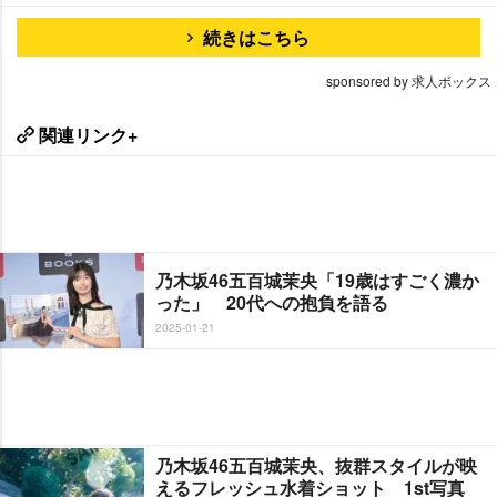
続きはこちら
sponsored by 求人ボックス
関連リンク+
乃木坂46五百城茉央「19歳はすごく濃か
った」 20代への抱負を語る
2025-01-21
乃木坂46五百城茉央、抜群スタイルが映
えるフレッシュ水着ショット 1st写真