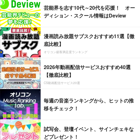
芸能界を志す10代～20代を応援！ オー
ディション・スクール情報はDeview
漫画読み放題サブスクおすすめ11選【徹
底比較】
オリコン顧客満足度ランキング
2026年動画配信サービスおすすめ40選
【徹底比較】
CS動画配信サービス20選
毎週の音楽ランキングから、ヒットの推
移をチェック！
試写会、登壇イベント、サインチェキな
どプレゼント！