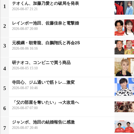
テオくん、加藤乃愛との破局を発表
1
2026-08-07 21:21
レインボー池田、佐藤佳奈と電撃婚
2
2026-08-07 20:00
元横綱・朝青龍、白鵬翔氏と再会2S
3
2026-08-06 16:16
研ナオコ、コンビニで買う商品
4
2026-08-05 15:10
寺田心、ジム通いで筋トレ…激変
5
2026-08-07 10:46
「父の部屋を奪いたい」→大改造へ
6
2026-08-07 07:00
ジャンボ、池田の結婚報告に感激
7
2026-08-07 20:46