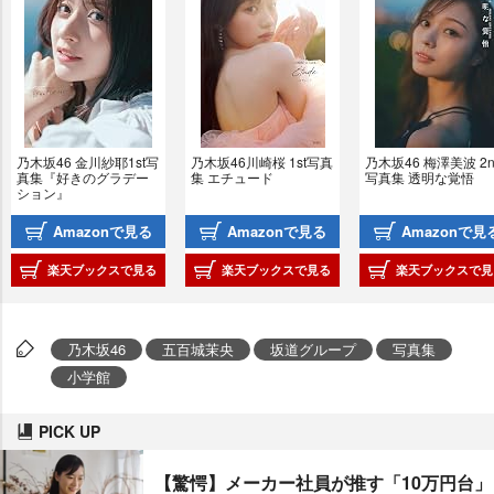
乃木坂46 金川紗耶1st写
乃木坂46川崎桜 1st写真
乃木坂46 梅澤美波 2n
真集『好きのグラデー
集 エチュード
写真集 透明な覚悟
ション』
Amazonで見る
Amazonで見る
Amazonで見
楽天ブックスで見る
楽天ブックスで見る
楽天ブックスで見
乃木坂46
五百城茉央
坂道グループ
写真集
小学館
PICK UP
【驚愕】メーカー社員が推す「10万円台」