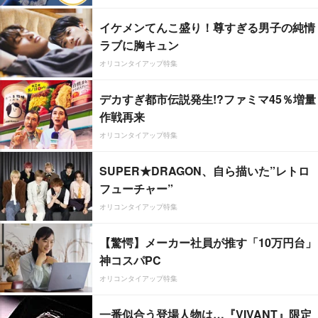
イケメンてんこ盛り！尊すぎる男子の純情
ラブに胸キュン
オリコンタイアップ特集
デカすぎ都市伝説発生!?ファミマ45％増量
作戦再来
オリコンタイアップ特集
SUPER★DRAGON、自ら描いた”レトロ
フューチャー”
オリコンタイアップ特集
【驚愕】メーカー社員が推す「10万円台」
神コスパPC
オリコンタイアップ特集
一番似合う登場人物は…『VIVANT』限定