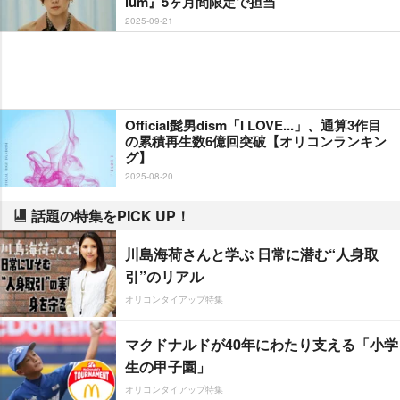
ium』5ヶ月間限定で担当
2025-09-21
Official髭男dism「I LOVE...」、通算3作目
の累積再生数6億回突破【オリコンランキン
グ】
2025-08-20
話題の特集をPICK UP！
川島海荷さんと学ぶ 日常に潜む“人身取
引”のリアル
オリコンタイアップ特集
マクドナルドが40年にわたり支える「小学
生の甲子園」
オリコンタイアップ特集