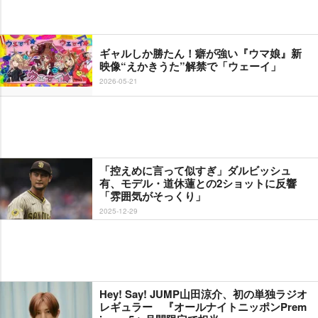
ギャルしか勝たん！癖が強い『ウマ娘』新
映像“えかきうた”解禁で「ウェーイ」
2026-05-21
「控えめに言って似すぎ」ダルビッシュ
有、モデル・道休蓮との2ショットに反響
「雰囲気がそっくり」
2025-12-29
Hey! Say! JUMP山田涼介、初の単独ラジオ
レギュラー 『オールナイトニッポンPrem