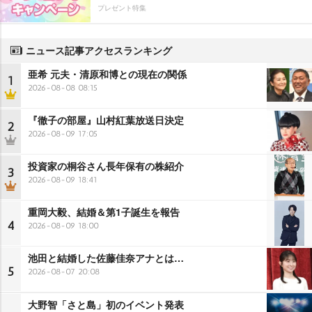
プレゼント特集
ニュース記事アクセスランキング
亜希 元夫・清原和博との現在の関係
1
2026-08-08 08:15
『徹子の部屋』山村紅葉放送日決定
2
2026-08-09 17:05
投資家の桐谷さん長年保有の株紹介
3
2026-08-09 18:41
重岡大毅、結婚＆第1子誕生を報告
4
2026-08-09 18:00
池田と結婚した佐藤佳奈アナとは…
5
2026-08-07 20:08
大野智「さと島」初のイベント発表