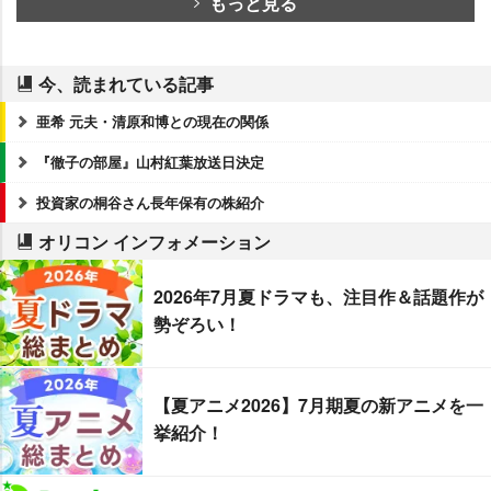
もっと見る
今、読まれている記事
亜希 元夫・清原和博との現在の関係
『徹子の部屋』山村紅葉放送日決定
投資家の桐谷さん長年保有の株紹介
オリコン インフォメーション
2026年7月夏ドラマも、注目作＆話題作が
勢ぞろい！
【夏アニメ2026】7月期夏の新アニメを一
挙紹介！