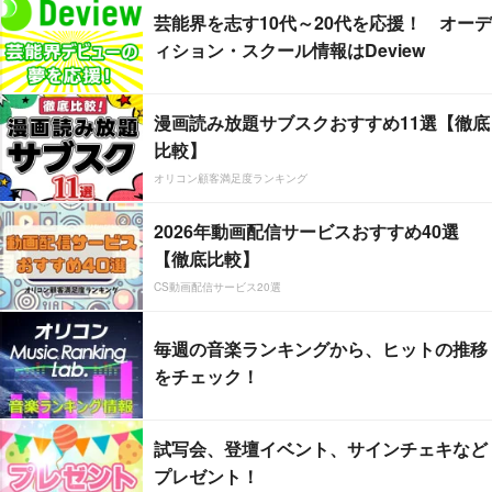
芸能界を志す10代～20代を応援！ オーデ
ィション・スクール情報はDeview
漫画読み放題サブスクおすすめ11選【徹底
比較】
オリコン顧客満足度ランキング
2026年動画配信サービスおすすめ40選
【徹底比較】
CS動画配信サービス20選
毎週の音楽ランキングから、ヒットの推移
をチェック！
試写会、登壇イベント、サインチェキなど
プレゼント！