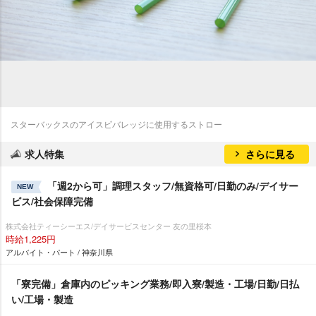
スターバックスのアイスビバレッジに使用するストロー
求人特集
さらに見る
「週2から可」調理スタッフ/無資格可/日勤のみ/デイサー
NEW
ビス/社会保障完備
株式会社ティーシーエス/デイサービスセンター 友の里桜本
時給1,225円
アルバイト・パート / 神奈川県
「寮完備」倉庫内のピッキング業務/即入寮/製造・工場/日勤/日払
い/工場・製造