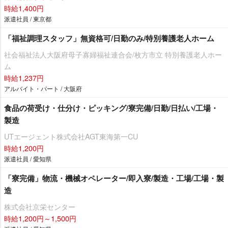
時給1,400円
派遣社員 / 東京都
「福祉調理スタッフ」無資格可/日勤のみ/特別養護老人ホーム
社会福祉法人大阪府母子寡婦福祉連合会/枚方市立 特別養護老人ホー
ム
時給1,237円
アルバイト・パート / 大阪府
食品の荷受け・仕分け・ピッキング/寮完備/日勤/日払い/工場・
製造
UTエージェント株式会社AGT東海第一CU
時給1,200円
派遣社員 / 愛知県
「寮完備」物流・機械オペレーター/即入寮/製造・工場/工場・製
造
株式会社京栄センター
時給1,200円～1,500円