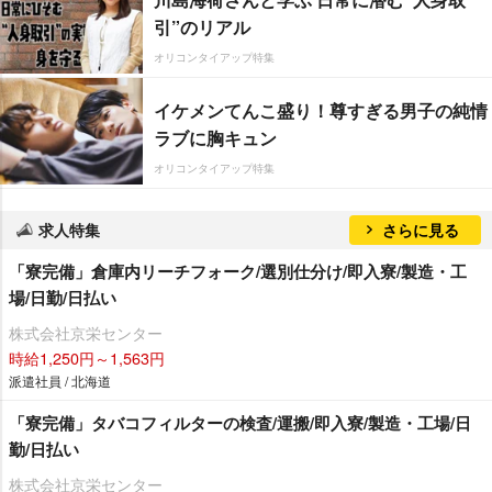
引”のリアル
オリコンタイアップ特集
イケメンてんこ盛り！尊すぎる男子の純情
ラブに胸キュン
オリコンタイアップ特集
求人特集
さらに見る
「寮完備」倉庫内リーチフォーク/選別仕分け/即入寮/製造・工
場/日勤/日払い
株式会社京栄センター
時給1,250円～1,563円
派遣社員 / 北海道
「寮完備」タバコフィルターの検査/運搬/即入寮/製造・工場/日
勤/日払い
株式会社京栄センター