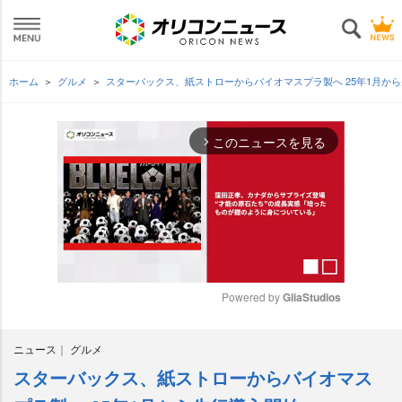
ホーム
グルメ
スターバックス、紙ストローからバイオマスプラ製へ 25年1月か
このニュースを見る
arrow_forward_ios
Powered by 
GliaStudios
M
ニュース
グルメ
u
t
スターバックス、紙ストローからバイオマス
e