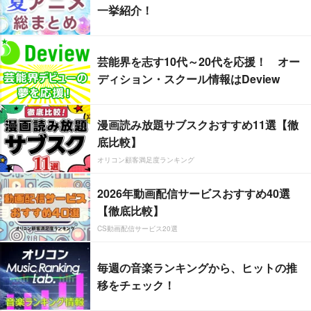
一挙紹介！
芸能界を志す10代～20代を応援！ オー
ディション・スクール情報はDeview
漫画読み放題サブスクおすすめ11選【徹
底比較】
オリコン顧客満足度ランキング
2026年動画配信サービスおすすめ40選
【徹底比較】
CS動画配信サービス20選
毎週の音楽ランキングから、ヒットの推
移をチェック！