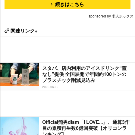
続きはこちら
sponsored by 求人ボックス
関連リンク+
スタバ、店内利用のアイスドリンク“蓋
なし”提供 全国展開で年間約100トンの
プラスチック削減見込み
2022-06-09
Official髭男dism「I LOVE...」、通算3作
目の累積再生数6億回突破【オリコンラ
ンキング】