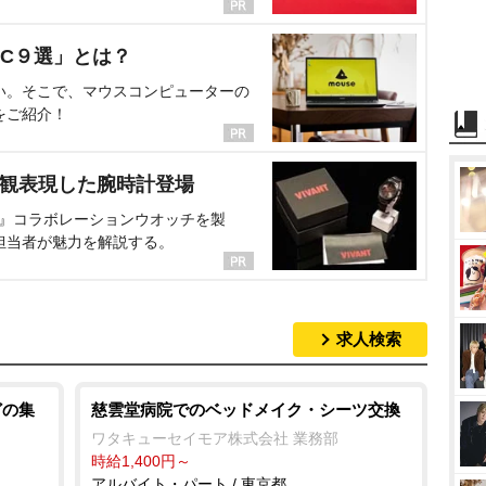
C９選」とは？
い。そこで、マウスコンピューターの
をご紹介！
界観表現した腕時計登場
NT』コラボレーションウオッチを製
担当者が魅力を解説する。
求人検索
どの集
慈雲堂病院でのベッドメイク・シーツ交換
ワタキューセイモア株式会社 業務部
時給1,400円～
アルバイト・パート / 東京都