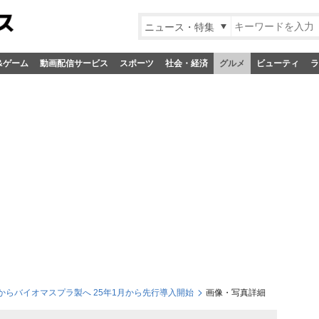
ニュース・特集
&ゲーム
動画配信サービス
スポーツ
社会・経済
グルメ
ビューティ
ラ
らバイオマスプラ製へ 25年1月から先行導入開始
画像・写真詳細