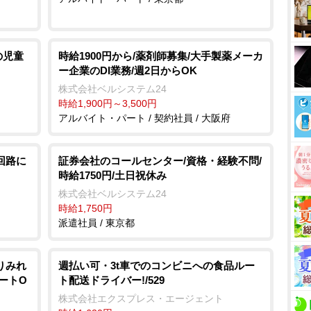
の児童
時給1900円から/薬剤師募集/大手製薬メーカ
ー企業のDI業務/週2日からOK
株式会社ベルシステム24
時給1,900円～3,500円
アルバイト・パート / 契約社員 / 大阪府
回路に
証券会社のコールセンター/資格・経験不問/
時給1750円/土日祝休み
株式会社ベルシステム24
時給1,750円
派遣社員 / 東京都
りみれ
週払い可・3t車でのコンビニへの食品ルー
タートO
ト配送ドライバー!/529
株式会社エクスプレス・エージェント