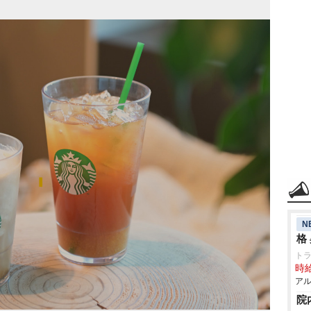
N
格
ト
時給
アル
院