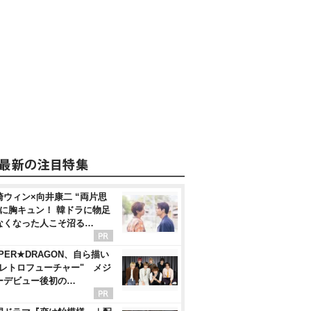
崎ウィン×向井康二 “両片思
”に胸キュン！ 韓ドラに物足
なくなった人こそ沼る…
PER★DRAGON、自ら描い
"レトロフューチャー" メジ
ーデビュー後初の…