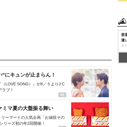
茶
違
オ
い”にキュンが止まらん！
OVE SONG）』が8／５よりJ:C
アラブ！
ァミマ夏の大盤振る舞い
ミリーマートの人気企画「お値段その
、シリーズ初の年2回開催！