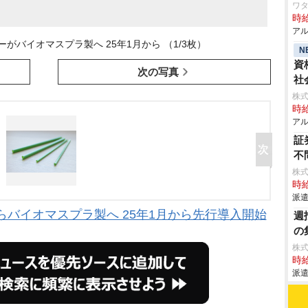
ワタ
時給
アル
がバイオマスプラ製へ 25年1月から （1/3枚）
N
資
次の写真
社
株
時給
アル
証
不
株式
時給
派遣
バイオマスプラ製へ 25年1月から先行導入開始
週
の
株
時給
派遣