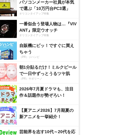
パソコンメーカー社員が本気
で選ぶ「10万円台PC3選」
オリコンタイアップ特集
一番似合う登場人物は…『VIV
ANT』限定ウオッチ
オリコンタイアップ特集
自販機にピッ！ですぐに買え
ちゃう
（PR）ジハンピ
朝1分貼るだけ！ミルクピール
で一日中ずっとうるツヤ肌
（PR）サボリーノ
2026年7月夏ドラマも、注目
作＆話題作が勢ぞろい！
【夏アニメ2026】7月期夏の
新アニメを一挙紹介！
芸能界を志す10代～20代を応