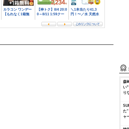
森
い
り
SU
た
ャ