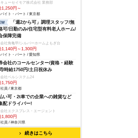
キューセイモア株式会社 業務部
1,250円～
バイト・パート / 東京都
「週2から可」調理スタッフ/無
EW
格可/日勤のみ/住宅型有料老人ホーム/
会保障完備
式会社角亀甲/シルバーホームよもぎ台
1,140円～1,300円
バイト・パート / 愛知県
券会社のコールセンター/資格・経験
問/時給1750円/土日祝休み
会社ベルシステム24
1,750円
社員 / 東京都
払い可・2t車での企業への雑貨など
集配ドライバー!
式会社エクスプレス・エージェント
1,800円
社員 / 神奈川県
続きはこちら