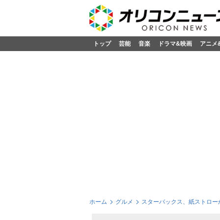
トップ
芸能
音楽
ドラマ&映画
アニメ
ホーム
グルメ
スターバックス、紙ストローか