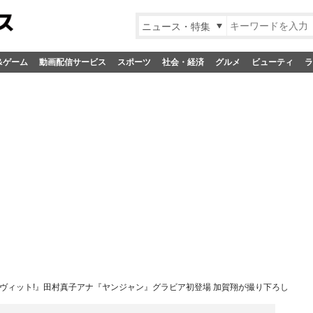
ニュース・特集
&ゲーム
動画配信サービス
スポーツ
社会・経済
グルメ
ビューティ
ラ
ヴィット!』田村真子アナ『ヤンジャン』グラビア初登場 加賀翔が撮り下ろし