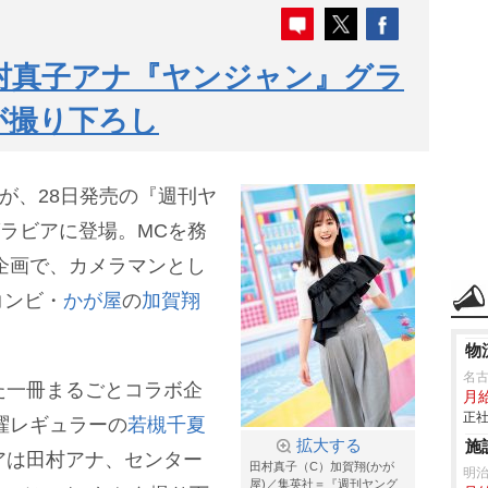
村真子アナ『ヤンジャン』グラ
が撮り下ろし
)が、28日発売の『週刊ヤ
グラビアに登場。MCを務
企画で、カメラマンとし
コンビ・
かが屋
の
加賀翔
物
名
た一冊まるごとコラボ企
月
正社
曜レギュラーの
若槻千夏
拡大する
施
アは田村アナ、センター
田村真子（C）加賀翔(かが
明
屋)／集英社＝『週刊ヤング