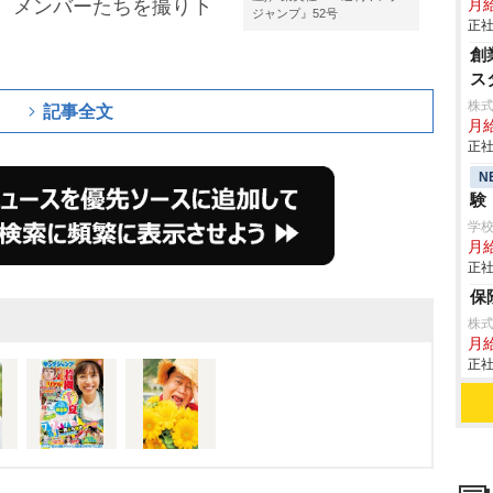
、メンバーたちを撮り下
月
ジャンプ』52号
正社
創
ス
株
記事全文
月給
正社
N
験
学
月給
正社
保
株
月
正社