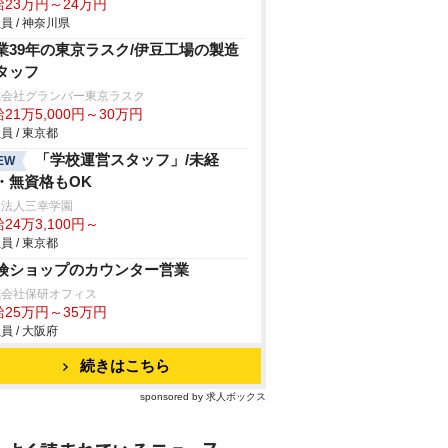
給23万円～24万円
員 / 神奈川県
業39年の東京ラスク/伊豆工場の製造
タッフ
式会社グランバー東京ラスク
21万5,000円～30万円
員 / 東京都
「学校運営スタッフ」/未経
EW
・無資格もOK
校法人三幸学園
24万3,100円～
員 / 東京都
険ショップのカウンター営業
式会社保研オフィス
給25万円～35万円
員 / 大阪府
続きはこちら
sponsored by 求人ボックス