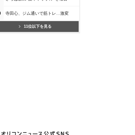
0
寺田心、ジム通いで筋トレ…激変
11位以下を見る