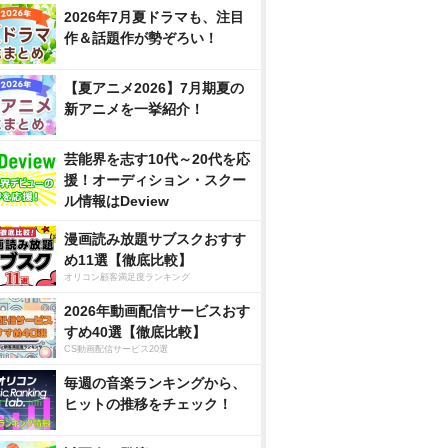
2026年7月夏ドラマも、注目
作＆話題作が勢ぞろい！
【夏アニメ2026】7月期夏の
新アニメを一挙紹介！
芸能界を志す10代～20代を応
援！オーディション・スクー
ル情報はDeview
漫画読み放題サブスクおすす
め11選【徹底比較】
オリコン顧客満足度ランキング
2026年動画配信サービスおす
すめ40選【徹底比較】
CS動画配信サービス20選
毎週の音楽ランキングから、
ヒットの推移をチェック！