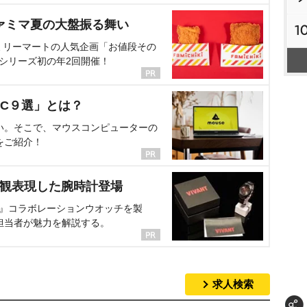
ァミマ夏の大盤振る舞い
1
ミリーマートの人気企画「お値段その
、シリーズ初の年2回開催！
C９選」とは？
い。そこで、マウスコンピューターの
をご紹介！
界観表現した腕時計登場
NT』コラボレーションウオッチを製
担当者が魅力を解説する。
求人検索