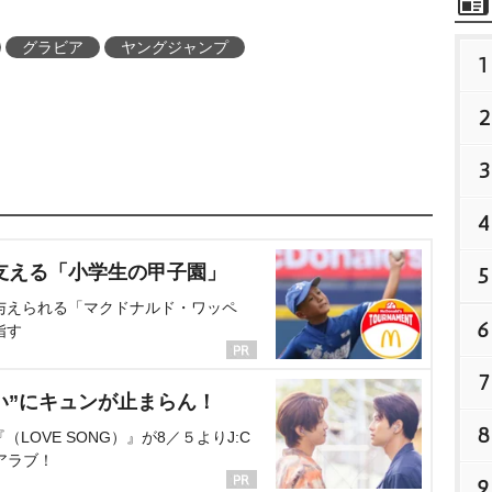
グラビア
ヤングジャンプ
1
2
3
4
支える「小学生の甲子園」
5
与えられる「マクドナルド・ワッペ
6
指す
7
い”にキュンが止まらん！
8
OVE SONG）』が8／５よりJ:C
アラブ！
9