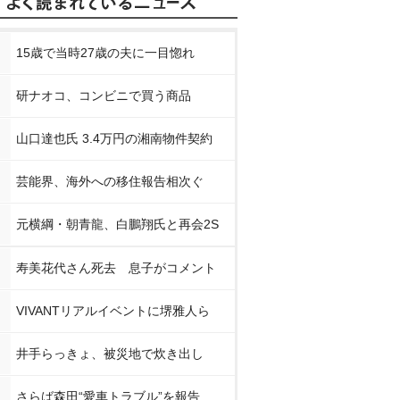
15歳で当時27歳の夫に一目惚れ
研ナオコ、コンビニで買う商品
山口達也氏 3.4万円の湘南物件契約
芸能界、海外への移住報告相次ぐ
元横綱・朝青龍、白鵬翔氏と再会2S
寿美花代さん死去 息子がコメント
VIVANTリアルイベントに堺雅人ら
井手らっきょ、被災地で炊き出し
さらば森田“愛車トラブル”を報告