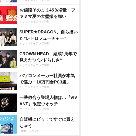
お値段そのまま45％増量！フ
ァミマ夏の大盤振る舞い
オリコンタイアップ特集
SUPER★DRAGON、自ら描い
た”レトロフューチャー”
オリコンタイアップ特集
CROWN HEAD、結成1周年で
見えた”バンドらしさ”
オリコンタイアップ特集
パソコンメーカー社員が本気
で選ぶ「10万円台PC3選」
オリコンタイアップ特集
一番似合う登場人物は…『VIV
ANT』限定ウオッチ
オリコンタイアップ特集
自販機にピッ！ですぐに買え
ちゃう
（PR）ジハンピ