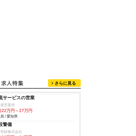
さらに見る
流サービスの営業
古屋営業所
給22万円～27万円
員 / 愛知県
設警備
治管財株式会社