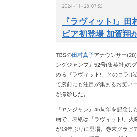
2024-11-28 07:55
『ラヴィット!』田
ビア初登場 加賀翔
TBSの
田村真子
アナウンサー(28
ングジャンプ』52号(集英社)の
める『ラヴィット!』とのコラボ
て腕前にも注目が集まるお笑い
が撮影した。
『ヤンジャン』45周年を記念し
画で、表紙は『ラヴィット!』火
が19年ぶりに登場。巻末グラビ