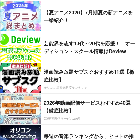
【夏アニメ2026】7月期夏の新アニメを
一挙紹介！
芸能界を志す10代～20代を応援！ オー
ディション・スクール情報はDeview
漫画読み放題サブスクおすすめ11選【徹
底比較】
オリコン顧客満足度ランキング
2026年動画配信サービスおすすめ40選
【徹底比較】
CS動画配信サービス20選
毎週の音楽ランキングから、ヒットの推