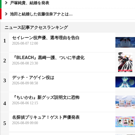
戸塚純貴、結婚を発表
池田と結婚した佐藤佳奈アナとは…
ニュース記事アクセスランキング
セイレーン役声優、選考理由を告白
1
2026-08-07 12:00
『BLEACH』黒崎一護、ついに半虚化
2
2026-08-08 23:30
デッチ・アゲイン役は
3
2026-08-09 08:58
『ちいかわ』新グッズ説明文に恐怖
4
2026-08-06 12:15
名探偵プリキュア！ゲスト声優発表
5
2026-08-09 09:00