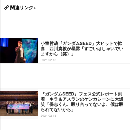
関連リンク+
小室哲哉『ガンダムSEED』大ヒットで歓
喜 西川貴教が暴露「すごいはしゃいでい
ますから（笑）」
2024-02-18
『ガンダムSEED』フェス公式レポート到
着 キラ＆アスランのケンカシーンに大爆
笑「保志くん、殴り合ってないよ、僕は殴
られてないから」
2024-02-18