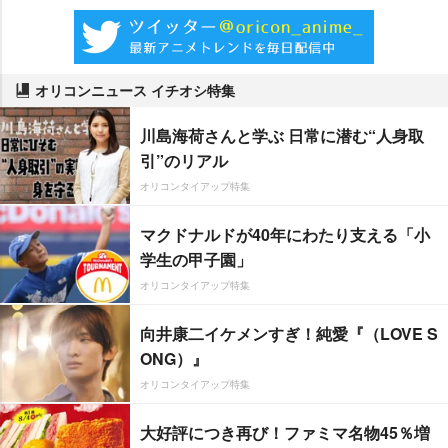
オリコンニュース イチオシ特集
川島海荷さんと学ぶ 日常に潜む“人身取
引”のリアル
オリコンタイアップ特集
マクドナルドが40年にわたり支える「小
学生の甲子園」
オリコンタイアップ特集
向井康二イケメンすぎ！純愛『（LOVE S
ONG）』
オリコンタイアップ特集
大好評につき再び！ファミマ名物45％増