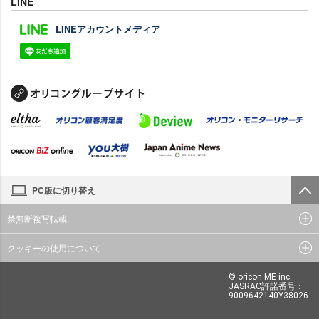
LINE
LINEアカウントメディア
PC版に切り替え
禁無断複写転載
クッキーの使用について
© oricon ME inc.
JASRAC許諾番号：
9009642140Y38026