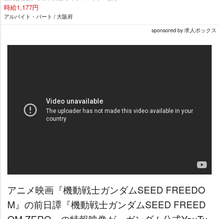
時給1,177円
アルバイト・パート / 大阪府
sponsored by 求人ボックス
アニメ映画『機動戦士ガンダムSEED FREEDO
M』の前日譚『機動戦士ガンダムSEED FREED
OM ZERO』の特報映像が、ガンダム公式YouTu