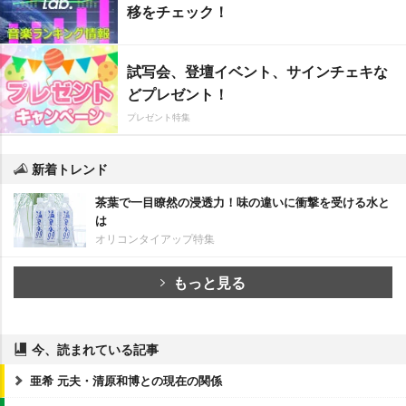
移をチェック！
試写会、登壇イベント、サインチェキな
どプレゼント！
プレゼント特集
新着トレンド
茶葉で一目瞭然の浸透力！味の違いに衝撃を受ける水と
は
オリコンタイアップ特集
もっと見る
今、読まれている記事
亜希 元夫・清原和博との現在の関係