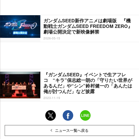
ガンダムSEED新作アニメは劇場版 『機
動戦士ガンダムSEED FREEDOM ZERO』
劇場公開決定で新映像解禁
2026-05-15
『ガンダムSEED』イベントで生アフレ
コ “キラ”保志総一朗の「守りたい世界が
あるんだ」や“シン”鈴村健一の「あんたは
俺が討つんだ」など披露
2023-11-19
ニュース一覧へ戻る