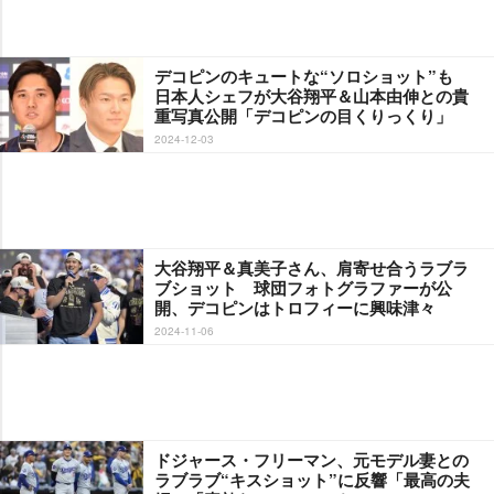
デコピンのキュートな“ソロショット”も
日本人シェフが大谷翔平＆山本由伸との貴
重写真公開「デコピンの目くりっくり」
2024-12-03
大谷翔平＆真美子さん、肩寄せ合うラブラ
ブショット 球団フォトグラファーが公
開、デコピンはトロフィーに興味津々
2024-11-06
ドジャース・フリーマン、元モデル妻との
ラブラブ“キスショット”に反響「最高の夫