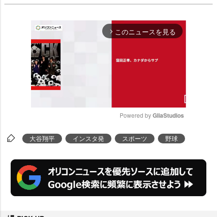
このニュースを見る
arrow_forward_ios
Powered by 
GliaStudios
M
大谷翔平
インスタ発
スポーツ
野球
u
t
e