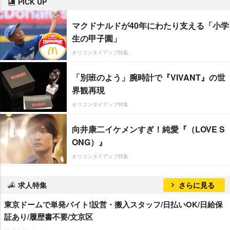
PICK UP
マクドナルドが40年にわたり支える「小学
生の甲子園」
オリコンタイアップ特集
「別班のよう」腕時計で『VIVANT』の世
界観再現
オリコンタイアップ特集
向井康二イケメンすぎ！純愛『（LOVE S
ONG）』
オリコンタイアップ特集
求人特集
さらに見る
東京ドームで単発バイト!設営・搬入スタッフ/日払いOK/日給保
証あり/履歴書不要/文京区