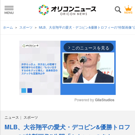
ホーム
スポーツ
MLB、大谷翔平の愛犬・デコピン&優勝トロフィーの“特製画像
このニュースを見る
arrow_forward_ios
Powered by 
GliaStudios
M
ニュース
スポーツ
u
t
MLB、大谷翔平の愛犬・デコピン&優勝トロフ
e