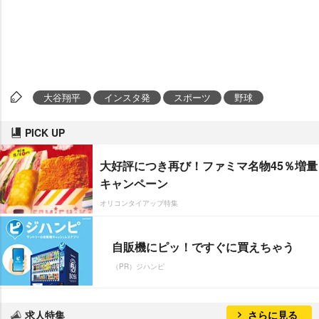
大谷翔平
インスタ発
スポーツ
野球
PICK UP
大好評につき再び！ファミマ名物45％増量
キャンペーン
オリコンタイアップ特集
自販機にピッ！ですぐに買えちゃう
（PR）ジハンピ
求人特集
さらに見る