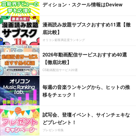
ディション・スクール情報はDeview
漫画読み放題サブスクおすすめ11選【徹
底比較】
オリコン顧客満足度ランキング
2026年動画配信サービスおすすめ40選
【徹底比較】
CS動画配信サービス20選
毎週の音楽ランキングから、ヒットの推
移をチェック！
試写会、登壇イベント、サインチェキな
どプレゼント！
プレゼント特集