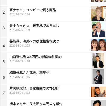
研ナオコ、コンビニで買う商品
2
2026-08-05 15:10
井手らっきょ、被災地で炊き出し
3
2026-08-05 10:39
芸能界、海外への移住報告相次ぐ
4
2026-08-04 19:53
山口達也氏 3.4万円の湘南物件契約
5
2026-08-03 12:18
梅崎伸幸さん死去、享年44
6
2026-08-03 15:16
片岡鶴太郎、自家農園での“発見”
7
2026-08-04 14:05
清水アキラ、良太郎さん死去を報告