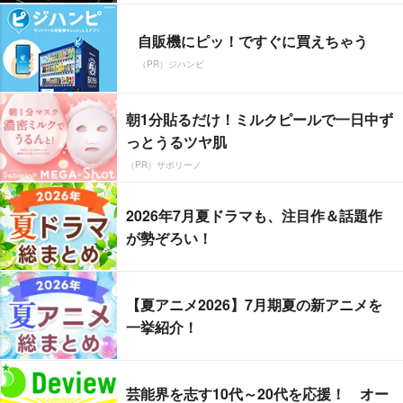
自販機にピッ！ですぐに買えちゃう
（PR）ジハンピ
朝1分貼るだけ！ミルクピールで一日中ず
っとうるツヤ肌
（PR）サボリーノ
2026年7月夏ドラマも、注目作＆話題作
が勢ぞろい！
【夏アニメ2026】7月期夏の新アニメを
一挙紹介！
芸能界を志す10代～20代を応援！ オー