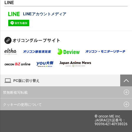
LINE
LINEアカウントメディア
PC版に切り替え
禁無断複写転載
クッキーの使用について
© oricon ME inc.
JASRAC許諾番号：
9009642140Y38026