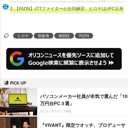
2. 【RIZIN】JTTファイターが合同練習 ヒロヤはUFC
ヒロヤ
朝倉海
格闘技
RIZIN
PICK UP
パソコンメーカー社員が本気で選んだ「10
万円台PC３選」
オリコンタイアップ特集
『VIVANT』限定ウオッチ、プロデューサ