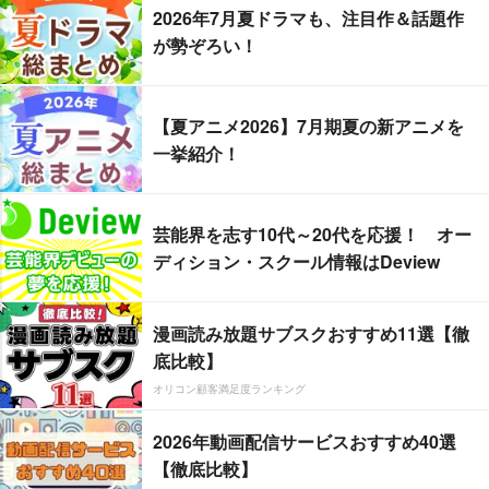
2026年7月夏ドラマも、注目作＆話題作
が勢ぞろい！
【夏アニメ2026】7月期夏の新アニメを
一挙紹介！
芸能界を志す10代～20代を応援！ オー
ディション・スクール情報はDeview
漫画読み放題サブスクおすすめ11選【徹
底比較】
オリコン顧客満足度ランキング
2026年動画配信サービスおすすめ40選
【徹底比較】