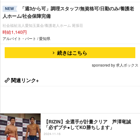
「週3から可」調理スタッフ/無資格可/日勤のみ/養護老
NEW
人ホーム/社会保障完備
社会福祉法人愛知玉葉会/養護老人ホーム 尾張荘
時給1,140円
アルバイト・パート / 愛知県
続きはこちら
sponsored by 求人ボックス
関連リンク+
【RIZIN】全選手が計量クリア 芦澤竜誠
「必ずブチ●してKO勝ちします」
2024-11-16