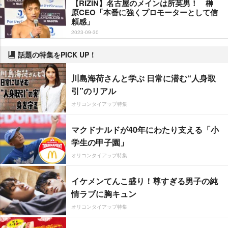
【RIZIN】名古屋のメインは所英男！ 榊
原CEO「本番に強くプロモーターとして信
頼感」
2023-09-30
話題の特集をPICK UP！
川島海荷さんと学ぶ 日常に潜む“人身取
引”のリアル
オリコンタイアップ特集
マクドナルドが40年にわたり支える「小
学生の甲子園」
オリコンタイアップ特集
イケメンてんこ盛り！尊すぎる男子の純
情ラブに胸キュン
オリコンタイアップ特集