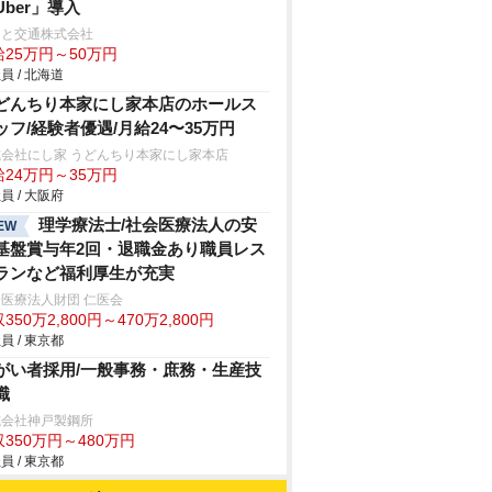
Uber」導入
こと交通株式会社
給25万円～50万円
員 / 北海道
どんちり本家にし家本店のホールス
ッフ/経験者優遇/月給24〜35万円
式会社にし家 うどんちり本家にし家本店
給24万円～35万円
員 / 大阪府
理学療法士/社会医療法人の安
EW
基盤賞与年2回・退職金あり職員レス
ランなど福利厚生が充実
医療法人財団 仁医会
350万2,800円～470万2,800円
員 / 東京都
がい者採用/一般事務・庶務・生産技
職
式会社神戸製鋼所
350万円～480万円
員 / 東京都