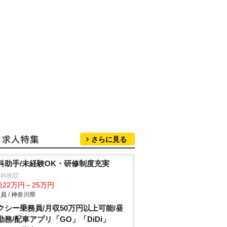
さらに見る
科助手/未経験OK・研修制度充実
歯科医院
給22万円～25万円
員 / 神奈川県
クシー乗務員/月収50万円以上可能/昼
勤務/配車アプリ「GO」「DiDi」