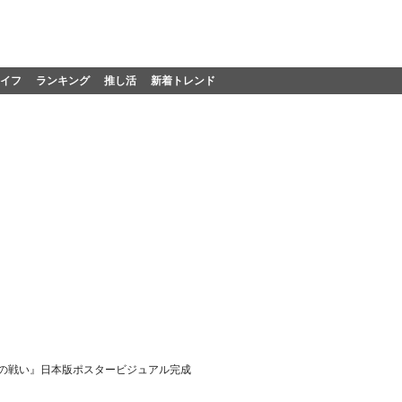
イフ
ランキング
推し活
新着トレンド
ンの戦い』日本版ポスタービジュアル完成