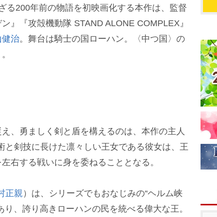
ざる200年前の物語を初映画化する本作は、監督
『攻殻機動隊 STAND ALONE COMPLEX』
山健治
。舞台は騎士の国ローハン。〈中つ国〉の
く。
え、勇ましく剣と盾を構えるのは、本作の主人
術と剣技に長けた凛々しい王女である彼女は、王
を左右する戦いに身を委ねることとなる。
村正親
）は、シリーズでもおなじみの“ヘルム峡
あり、誇り高きローハンの民を統べる偉大な王。