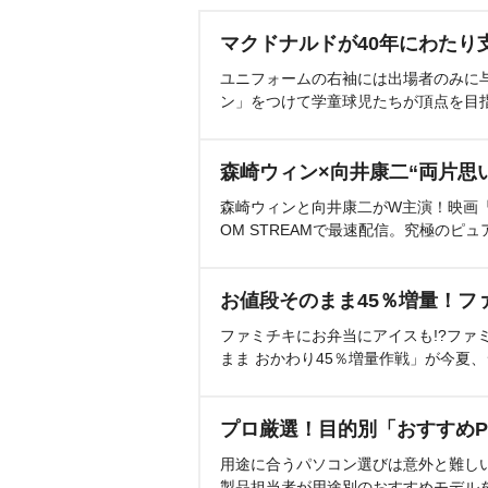
マクドナルドが40年にわたり
ユニフォームの右袖には出場者のみに
ン」をつけて学童球児たちが頂点を目
森崎ウィン×向井康二“両片思
森崎ウィンと向井康二がW主演！映画『（L
OM STREAMで最速配信。究極のピュ
お値段そのまま45％増量！フ
ファミチキにお弁当にアイスも!?ファ
まま おかわり45％増量作戦」が今夏
プロ厳選！目的別「おすすめP
用途に合うパソコン選びは意外と難し
製品担当者が用途別のおすすめモデル