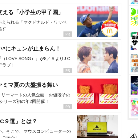
支える「小学生の甲子園」
与えられる「マクドナルド・ワッペ
指す
い”にキュンが止まらん！
OVE SONG）』が8／５よりJ:C
アラブ！
ァミマ夏の大盤振る舞い
ミリーマートの人気企画「お値段その
、シリーズ初の年2回開催！
C９選」とは？
い。そこで、マウスコンピューターの
をご紹介！