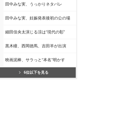
田中みな実、うっかりネタバレ
田中みな実、妊娠発表後初の公の場
細田佳央太演じる涼は“現代の彰”
黒木瞳、西岡徳馬、吉田羊が出演
映画泥棒、サラっと“本名”明かす
6位以下を見る