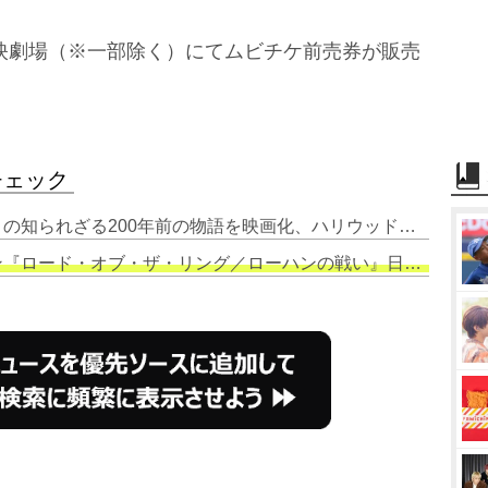
映劇場（※一部除く）にてムビチケ前売券が販売
チェック
1. 『ロード・オブ・ザ・リング』の知られざる200年前の物語を映画化、ハリウッド超大作に神山健治監督を抜てき【コメントあり】
ド・オブ・ザ・リング／ローハンの戦い』日本版ポスタービジュアル完成