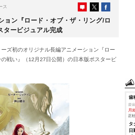
ース
ション『ロード・オブ・ザ・リング/ロ
スタービジュアル完成
ーズ初のオリジナル長編アニメーション『ロー
の戦い』（12月27日公開）の日本版ポスタービ
歯
慶
月
正社
タ
日