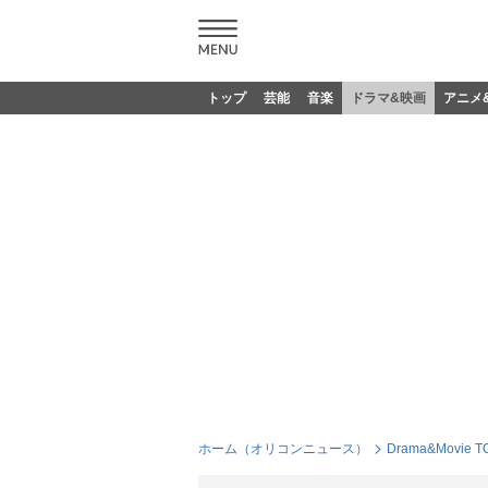
トップ
芸能
音楽
ドラマ&映画
アニメ
ホーム（オリコンニュース）
Drama&Movie T