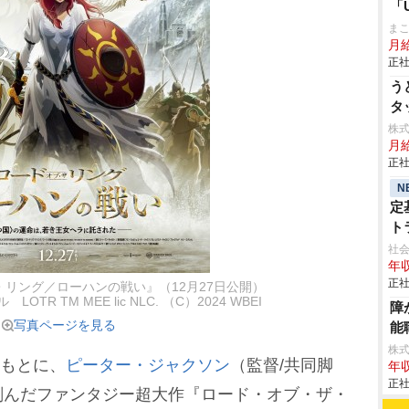
「
ま
月
正社
う
タ
株
月
正社
N
定
ト
社会
年収
正社
リング／ローハンの戦い』（12月27日公開）
R TM MEE lic NLC. （C）2024 WBEI
障
写真ページを見る
能
株
をもとに、
ピーター・ジャクソン
（監督/共同脚
年収
正社
刻んだファンタジー超大作『ロード・オブ・ザ・