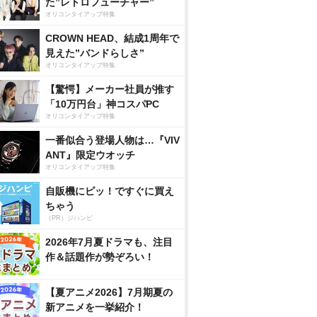
た”レトロフューチャー”
オリコンタイアップ特集
CROWN HEAD、結成1周年で
見えた”バンドらしさ”
オリコンタイアップ特集
【驚愕】メーカー社員が推す
「10万円台」神コスパPC
オリコンタイアップ特集
一番似合う登場人物は…『VIV
ANT』限定ウオッチ
オリコンタイアップ特集
自販機にピッ！ですぐに買え
ちゃう
（PR）ジハンピ
2026年7月夏ドラマも、注目
作＆話題作が勢ぞろい！
【夏アニメ2026】7月期夏の
新アニメを一挙紹介！