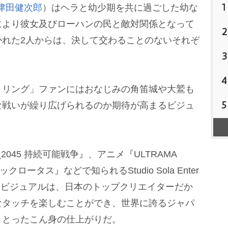
1
津田健次郎
）はヘラと幼少期を共に過ごした幼な
により彼女及びローハンの民と敵対関係となって
2
かれた2人からは、決して交わることのないそれぞ
3
。
4
リング」ファンにはおなじみの角笛城や大鷲も
5
な戦いが繰り広げられるのか期待が高まるビジュ
045 持続可能戦争』、アニメ『ULTRAMA
ータス』などで知られるStudio Sola Enter
れた本ビジュアルは、日本のトップクリエイターだか
なタッチを楽しむことができ、世界に誇るジャパ
まとったこん身の仕上がりだ。