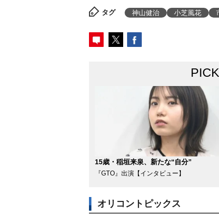
タグ
神山健治
小芝風花
PIC
15歳・稲垣来泉、新たな“自分”
『GTO』出演【インタビュー】
オリコントピックス