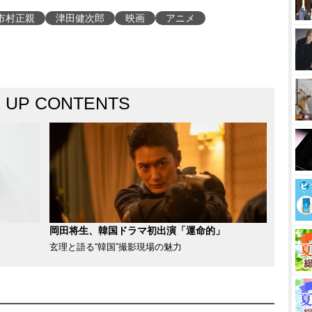
市村正親
津田健次郎
映画
アニメ
K UP CONTENTS
岡田将生、韓国ドラマ初出演「運命的」
玄理と語る“韓国”撮影現場の魅力