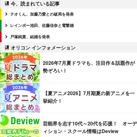
今、読まれている記事
テオくん、加藤乃愛との破局を発表
レインボー池田、佐藤佳奈と電撃婚
戸塚純貴、結婚を発表
オリコン インフォメーション
2026年7月夏ドラマも、注目作＆話題作が
勢ぞろい！
【夏アニメ2026】7月期夏の新アニメを一
挙紹介！
芸能界を志す10代～20代を応援！ オーデ
ィション・スクール情報はDeview