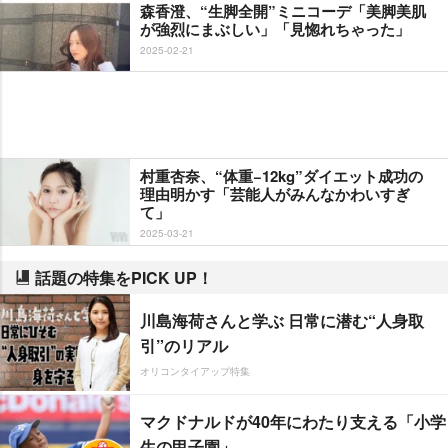
森香澄、“生脚全開”ミニコーデ「美脚美肌
が強烈にまぶしい」「見惚れちゃった」
2025-02-21
村重杏奈、“体重−12kg”ダイエット成功の
理由明かす「芸能人がみんなかわいすぎ
て」
2025-03-21
話題の特集をPICK UP！
川島海荷さんと学ぶ 日常に潜む“人身取
引”のリアル
オリコンタイアップ特集
マクドナルドが40年にわたり支える「小学
生の甲子園」