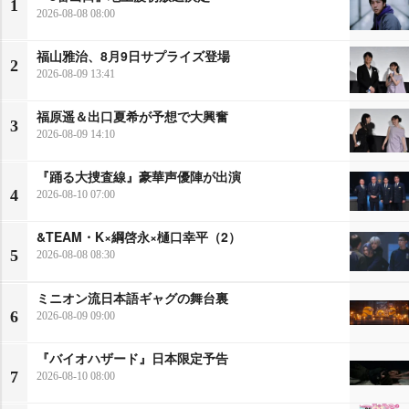
1
2026-08-08 08:00
福山雅治、8月9日サプライズ登場
2
2026-08-09 13:41
福原遥＆出口夏希が予想で大興奮
3
2026-08-09 14:10
『踊る大捜査線』豪華声優陣が出演
4
2026-08-10 07:00
&TEAM・K×綱啓永×樋口幸平（2）
5
2026-08-08 08:30
ミニオン流日本語ギャグの舞台裏
6
2026-08-09 09:00
『バイオハザード』日本限定予告
7
2026-08-10 08:00