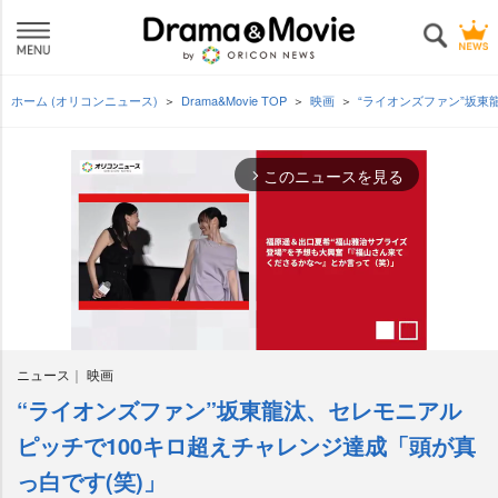
ホーム (オリコンニュース)
Drama&Movie TOP
映画
“ライオンズファン”坂東
このニュースを見る
arrow_forward_ios
ニュース
映画
“ライオンズファン”坂東龍汰、セレモニアル
M
u
ピッチで100キロ超えチャレンジ達成「頭が真
t
っ白です(笑)」
e