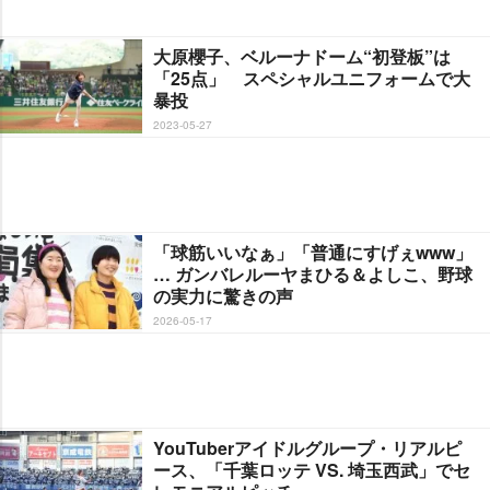
大原櫻子、ベルーナドーム“初登板”は
「25点」 スペシャルユニフォームで大
暴投
2023-05-27
「球筋いいなぁ」「普通にすげぇwww」
… ガンバレルーヤまひる＆よしこ、野球
の実力に驚きの声
2026-05-17
YouTuberアイドルグループ・リアルピ
ース、「千葉ロッテ VS. 埼玉西武」でセ