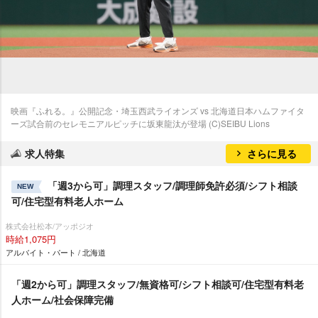
映画『ふれる。』公開記念・埼玉西武ライオンズ vs 北海道日本ハムファイタ
ーズ試合前のセレモニアルピッチに坂東龍汰が登場 (C)SEIBU Lions
求人特集
さらに見る
「週3から可」調理スタッフ/調理師免許必須/シフト相談
NEW
可/住宅型有料老人ホーム
株式会社松本/アッポジオ
時給1,075円
アルバイト・パート / 北海道
「週2から可」調理スタッフ/無資格可/シフト相談可/住宅型有料老
人ホーム/社会保障完備