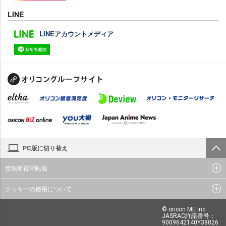
LINE
LINEアカウントメディア
PC版に切り替え
禁無断複写転載
クッキーの使用について
© oricon ME inc.
JASRAC許諾番号：
9009642140Y38026