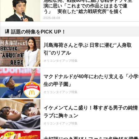
演に思い「これまでの作品とはまるで違
う」 実在した“総力戦研究所”を描く
2025-08-08
話題の特集をPICK UP！
川島海荷さんと学ぶ 日常に潜む“人身取
引”のリアル
オリコンタイアップ特集
マクドナルドが40年にわたり支える「小学
生の甲子園」
オリコンタイアップ特集
イケメンてんこ盛り！尊すぎる男子の純情
ラブに胸キュン
オリコンタイアップ特集
大好評につき再び！ファミマ名物45％増量