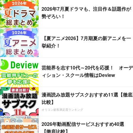
2026年7月夏ドラマも、注目作＆話題作が
勢ぞろい！
【夏アニメ2026】7月期夏の新アニメを一
挙紹介！
芸能界を志す10代～20代を応援！ オーデ
ィション・スクール情報はDeview
漫画読み放題サブスクおすすめ11選【徹底
比較】
オリコン顧客満足度ランキング
2026年動画配信サービスおすすめ40選
【徹底比較】