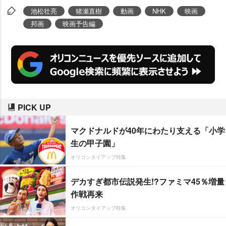
池松壮亮
猪瀬直樹
動画
NHK
映画
邦画
映画予告編
PICK UP
マクドナルドが40年にわたり支える「小学
生の甲子園」
オリコンタイアップ特集
デカすぎ都市伝説発生!?ファミマ45％増量
作戦再来
オリコンタイアップ特集