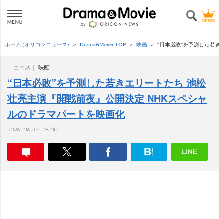
ホーム (オリコンニュース)
Drama&Movie TOP
映画
“日本必敗”を予測した若
ニュース
映画
“日本必敗”を予測した若きエリートたち 池松
壮亮主演『開戦前夜』公開決定 NHKスペシャ
ルのドラマパートを映画化
2026-06-01 08:00