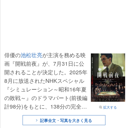
俳優の
池松壮亮
が主演を務める映
画『開戦前夜』が、7月31日に公
開されることが決定した。2025年
8月に放送されたNHKスペシャル
『シミュレーション～昭和16年夏
の敗戦～』のドラマパート(前後編
計98分)をもとに、138分の完全版
拡大する
として劇場公開される。
記事全文・写真を大きく見る