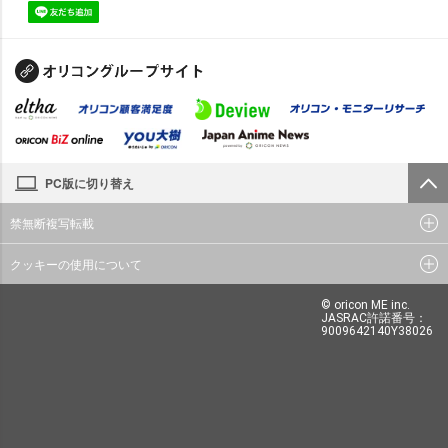
PC版に切り替え
禁無断複写転載
クッキーの使用について
© oricon ME inc.
JASRAC許諾番号：
9009642140Y38026