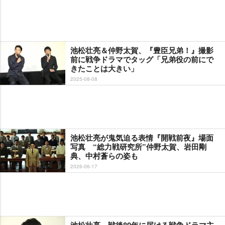
池松壮亮＆仲野太賀、『豊臣兄弟！』撮影
前に戦争ドラマでタッグ「兄弟役の前にで
きたことは大きい」
2025-08-08
池松壮亮が鬼気迫る表情『開戦前夜』場面
写真 “総力戦研究所”仲野太賀、岩田剛
典、中村蒼らの姿も
2026-06-17
池松壮亮、戦後80年に届ける戦争ドラマ主