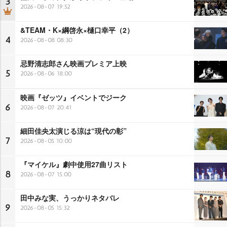
3
2026-08-07 19:52
&TEAM・K×綱啓永×樋口幸平（2）
4
2026-08-08 08:30
忌野清志郎さん映画プレミア上映
5
2026-08-06 18:00
映画『ゼッツ』イベントでジーク
6
2026-08-07 20:41
細田佳央太演じる涼は“現代の彰”
7
2026-08-05 10:00
『マイケル』劇中使用27曲リスト
8
2026-08-07 15:00
田中みな実、うっかりネタバレ
9
2026-08-05 15:32