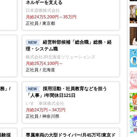
ネルギーを支える
日本原燃株式会社
月給24万5,200円～35万円
正社員 / 東京都
経営幹部候補「総合職」総務・経
NEW
理・システム職
株式会社JR北海道ソリューションズ
月給25万4,100円～
正社員 / 北海道
務」/
採用活動・社員教育などを担う
NEW
「人事」/年間休日121日
いすゞ車体株式会社
月給24万円～34万円
正社員 / 神奈川県
経験採
専属車両の大型ドライバー/月45万可/東京ド