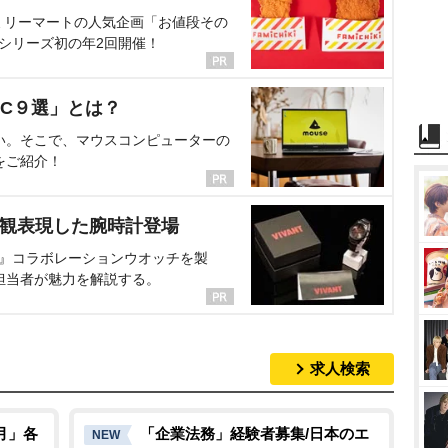
ミリーマートの人気企画「お値段その
、シリーズ初の年2回開催！
C９選」とは？
い。そこで、マウスコンピューターの
をご紹介！
界観表現した腕時計登場
NT』コラボレーションウオッチを製
担当者が魅力を解説する。
求人検索
月」各
「企業法務」経験者募集/日本のエ
NEW