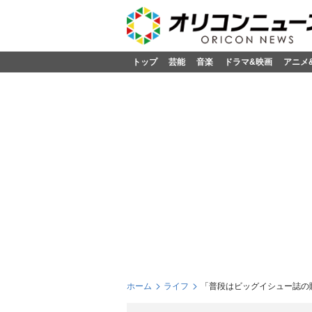
トップ
芸能
音楽
ドラマ&映画
アニメ
ホーム
ライフ
「普段はビッグイシュー誌の販