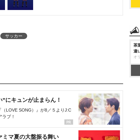
サッカー
茶
違
オ
い”にキュンが止まらん！
OVE SONG）』が8／５よりJ:C
アラブ！
ァミマ夏の大盤振る舞い