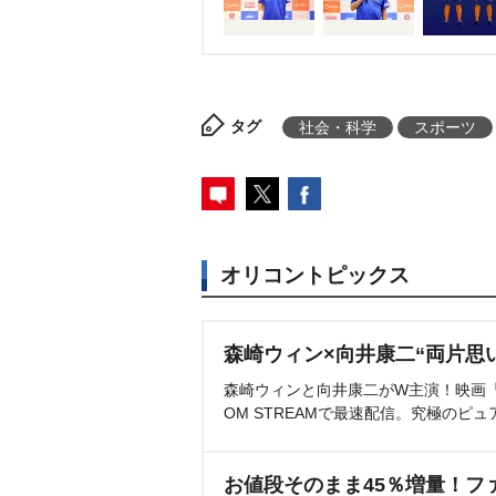
タグ
社会・科学
スポーツ
オリコントピックス
森崎ウィン×向井康二“両片思
森崎ウィンと向井康二がW主演！映画『（L
OM STREAMで最速配信。究極のピュ
お値段そのまま45％増量！フ