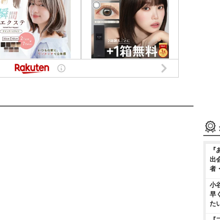
『
出
者
小
早
た
『