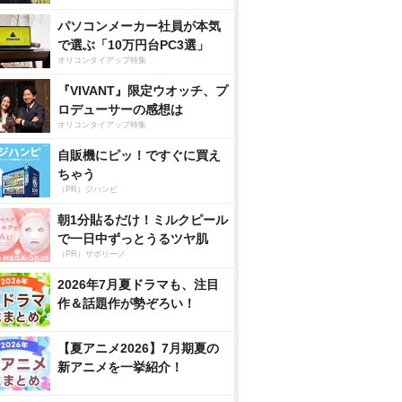
パソコンメーカー社員が本気
で選ぶ「10万円台PC3選」
オリコンタイアップ特集
『VIVANT』限定ウオッチ、プ
ロデューサーの感想は
オリコンタイアップ特集
自販機にピッ！ですぐに買え
ちゃう
（PR）ジハンピ
朝1分貼るだけ！ミルクピール
で一日中ずっとうるツヤ肌
（PR）サボリーノ
2026年7月夏ドラマも、注目
作＆話題作が勢ぞろい！
【夏アニメ2026】7月期夏の
新アニメを一挙紹介！