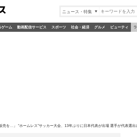
ニュース・特集
&ゲーム
動画配信サービス
スポーツ
社会・経済
グルメ
ビューティ
ラ
売を…」 “ホームレス”サッカー大会、13年ぶりに日本代表が出場 選手が代表選出