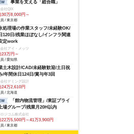
事業を支える「総合職」
EW
会社QIX
30万8,000円～
員 / 東京都
水処理場の作業スタッフ/未経験OK/
日120日/残業ほぼなし/インフラ関連
安定work
式会社アイ・メッツ
給23万円～
員 / 愛知県
業土木設計/CAD/未経験歓迎/土日祝
み/年間休日124日/賞与年3回
式会社デミング設計
24万2,610円
員 / 北海道
「館内物流管理」/東証プライ
EW
上場グループ/残業月20H以内
Sロジコム株式会社
22万5,500円～41万3,900円
員 / 東京都