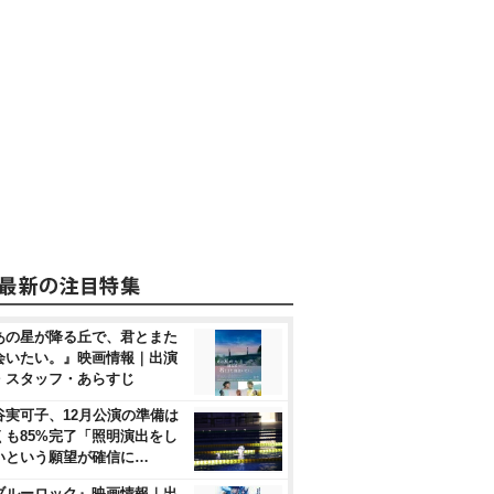
あの星が降る丘で、君とまた
会いたい。』映画情報｜出演
・スタッフ・あらすじ
谷実可子、12月公演の準備は
くも85%完了「照明演出をし
いという願望が確信に…
ブルーロック』映画情報｜出