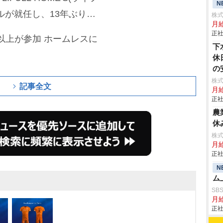
N
ルが就任し、13年ぶりに
株式
月給
正社
名以上が参加 ホームレスに
下
休
の
株
記事全文
月
正社
農
休
株
月給
正社
N
ム
SB
月給
正社