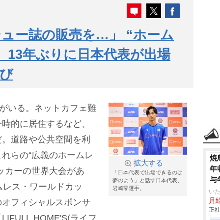
ュー誌の販売を…」 “ホーム
、13年ぶりに日本代表が出場
び
ちがいる。ネットカフェ難
一時的に居住するなど、
だ。道路や公共空間を利
れらの“広義のホームレ
焼
拡大する
年
ッカーの世界大会があ
「日本代表で出場できるのは
与
夢のよう」と話す日本代表、
ムレス・ワールドカッ
崎零選手。
いた
月給
のオフィシャルスポンサ
正社
ULL HOME'S(ライフ