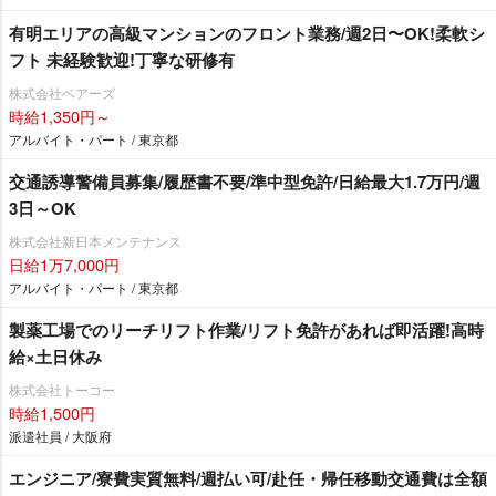
有明エリアの⾼級マンションのフロント業務/週2⽇〜OK!柔軟シ
フト 未経験歓迎!丁寧な研修有
株式会社ベアーズ
時給1,350円～
アルバイト・パート / 東京都
交通誘導警備員募集/履歴書不要/準中型免許/日給最大1.7万円/週
3日～OK
株式会社新日本メンテナンス
日給1万7,000円
アルバイト・パート / 東京都
製薬工場でのリーチリフト作業/リフト免許があれば即活躍!高時
給×土日休み
株式会社トーコー
時給1,500円
派遣社員 / 大阪府
エンジニア/寮費実質無料/週払い可/赴任・帰任移動交通費は全額