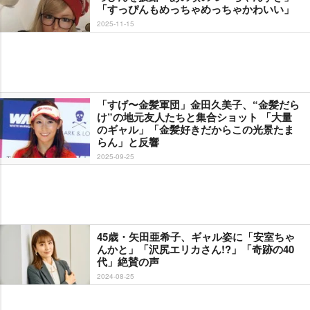
「すっぴんもめっちゃめっちゃかわいい」
2025-11-15
「すげ〜金髪軍団」金田久美子、“金髪だら
け”の地元友人たちと集合ショット 「大量
のギャル」「金髪好きだからこの光景たま
らん」と反響
2025-09-25
45歳・矢田亜希子、ギャル姿に「安室ちゃ
んかと」「沢尻エリカさん!?」「奇跡の40
代」絶賛の声
2024-08-25