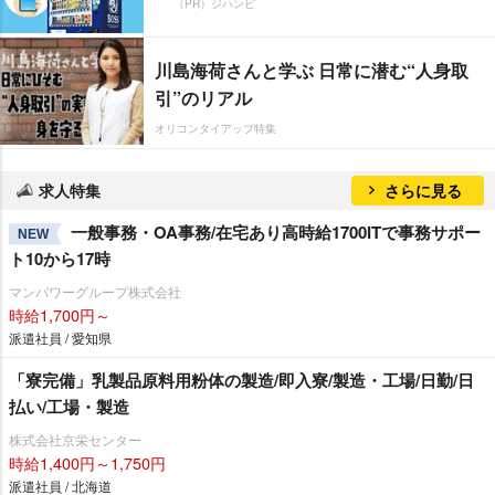
（PR）ジハンピ
川島海荷さんと学ぶ 日常に潜む“人身取
引”のリアル
オリコンタイアップ特集
求人特集
さらに見る
一般事務・OA事務/在宅あり高時給1700ITで事務サポー
NEW
ト10から17時
マンパワーグループ株式会社
時給1,700円～
派遣社員 / 愛知県
「寮完備」乳製品原料用粉体の製造/即入寮/製造・工場/日勤/日
払い/工場・製造
株式会社京栄センター
時給1,400円～1,750円
派遣社員 / 北海道