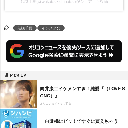
若槻千夏(@wakatsukichinatsu)がシェアした投稿
若槻千夏
インスタ発
PICK UP
向井康二イケメンすぎ！純愛『（LOVE S
ONG）』
オリコンタイアップ特集
自販機にピッ！ですぐに買えちゃう