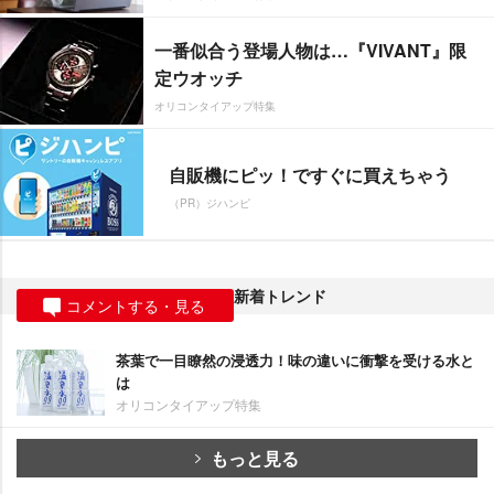
一番似合う登場人物は…『VIVANT』限
定ウオッチ
オリコンタイアップ特集
自販機にピッ！ですぐに買えちゃう
（PR）ジハンピ
新着トレンド
コメントする・見る
茶葉で一目瞭然の浸透力！味の違いに衝撃を受ける水と
は
オリコンタイアップ特集
もっと見る