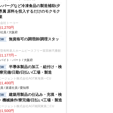
ンバーグなど冷凍食品の製造補助/夕
専属 原料を投入するだけのモクモク
業
式会社トーコー
1,270円
社員 / 大阪府
無資格可の調理師/調理スタッ
EW
宅型有料老人ホームピースフリー富田林弐番館
1,177円～
バイト・パート / 大阪府
半導体製品の加工・組付け・検
EW
/寮完備/日勤/日払い/工場・製造
エージェント株式会社AGT東海第一CU
1,400円
員 / 派遣社員 / 愛知県
建築用製品の仕込み・充填・検
EW
・機械操作/寮完備/日払い/工場・製造
エージェント株式会社AGT南関東第二CU
1,500円