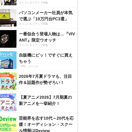
オリコンタイアップ特集
パソコンメーカー社員が本気
で選ぶ「10万円台PC3選」
オリコンタイアップ特集
一番似合う登場人物は…『VIV
ANT』限定ウオッチ
オリコンタイアップ特集
自販機にピッ！ですぐに買え
ちゃう
（PR）ジハンピ
2026年7月夏ドラマも、注目
作＆話題作が勢ぞろい！
【夏アニメ2026】7月期夏の
新アニメを一挙紹介！
芸能界を志す10代～20代を応
援！オーディション・スクー
ル情報はDeview