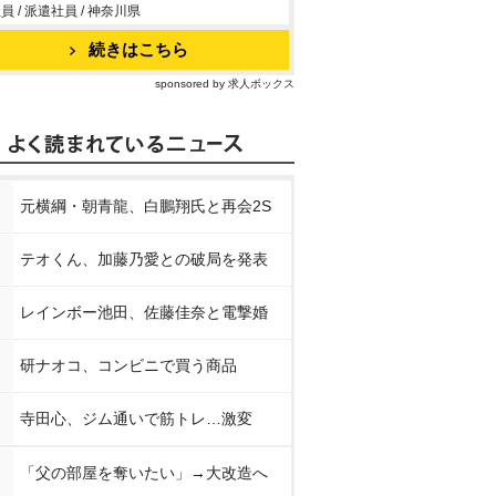
員 / 派遣社員 / 神奈川県
続きはこちら
sponsored by 求人ボックス
元横綱・朝青龍、白鵬翔氏と再会2S
テオくん、加藤乃愛との破局を発表
レインボー池田、佐藤佳奈と電撃婚
研ナオコ、コンビニで買う商品
寺田心、ジム通いで筋トレ…激変
「父の部屋を奪いたい」→大改造へ