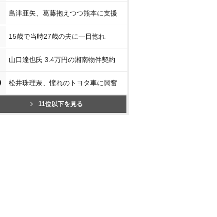
島津亜矢、葛藤抱えつつ熊本に支援
15歳で当時27歳の夫に一目惚れ
山口達也氏 3.4万円の湘南物件契約
0
松井珠理奈、憧れのトヨタ車に興奮
11位以下を見る