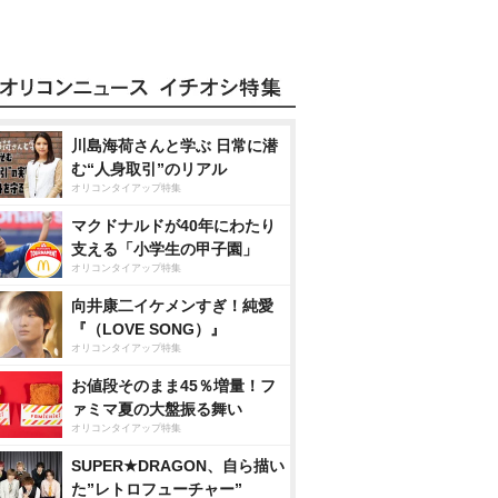
川島海荷さんと学ぶ 日常に潜
む“人身取引”のリアル
オリコンタイアップ特集
マクドナルドが40年にわたり
支える「小学生の甲子園」
オリコンタイアップ特集
向井康二イケメンすぎ！純愛
『（LOVE SONG）』
オリコンタイアップ特集
お値段そのまま45％増量！フ
ァミマ夏の大盤振る舞い
オリコンタイアップ特集
SUPER★DRAGON、自ら描い
た”レトロフューチャー”