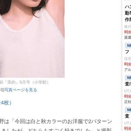
ハ
勤
作
株
時給
派遣
N
フ
住
時給
アル
N
郁『美的』9月号（小学館）
査
写真ページを見る
UT
時給
4枚）
正社
N
査
野は「今回は白と秋カラーのお洋服で2パターン
UT
時給
きましたが、どちらもすごく好きでした」と撮影