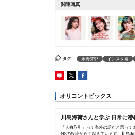
関連写真
タグ
永野芽郁
インスタ発
オリコントピックス
川島海荷さんと学ぶ 日常に潜
「人身取引」って海外の話だと思って
NSの投稿からも起きています。川島