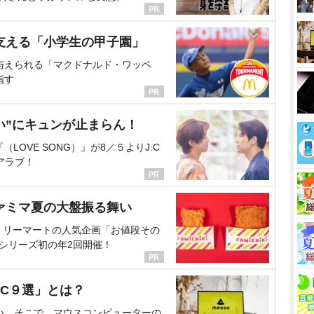
支える「小学生の甲子園」
与えられる「マクドナルド・ワッペ
指す
い”にキュンが止まらん！
OVE SONG）』が8／５よりJ:C
アラブ！
ァミマ夏の大盤振る舞い
ミリーマートの人気企画「お値段その
、シリーズ初の年2回開催！
C９選」とは？
い。そこで、マウスコンピューターの