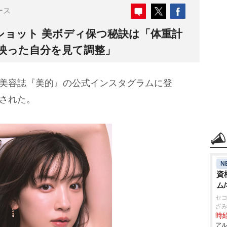
ース
ショット 美ボディ保つ秘訣は「体重計
映った自分を見て調整」
、美容誌『美的』の公式インスタグラムに登
開された。
N
資
ム
セコ
ざ
時給
アル