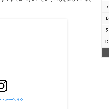
7
8
9
1
tagramで見る