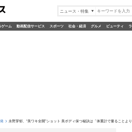
ニュース・特集
&ゲーム
動画配信サービス
スポーツ
社会・経済
グルメ
ビューティ
ラ
S発
永野芽郁、“美ワキ全開”ショット 美ボディ保つ秘訣は「体重計で量ることよ