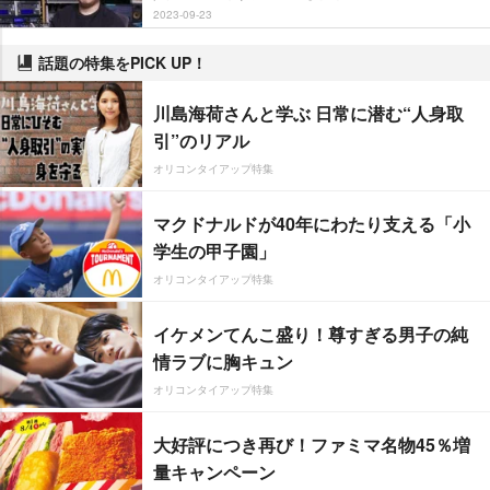
2023-09-23
話題の特集をPICK UP！
川島海荷さんと学ぶ 日常に潜む“人身取
引”のリアル
オリコンタイアップ特集
マクドナルドが40年にわたり支える「小
学生の甲子園」
オリコンタイアップ特集
イケメンてんこ盛り！尊すぎる男子の純
情ラブに胸キュン
オリコンタイアップ特集
大好評につき再び！ファミマ名物45％増
量キャンペーン