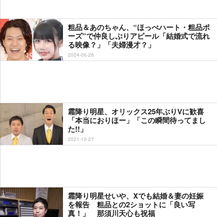
粗品＆あのちゃん、“ほっぺハート・粗品ポ
ーズ”で仲良しぶりアピール「結婚式で流れ
る映像？」「夫婦漫才？」
2024-06-26
霜降り明星、オリックス25年ぶりVに歓喜
「本当におりほー」「この瞬間待ってまし
た!!」
2021-10-27
霜降り明星せいや、Xでも結婚＆妻の妊娠
を報告 粗品との2ショットに「良い写
真！」 那須川天心も祝福