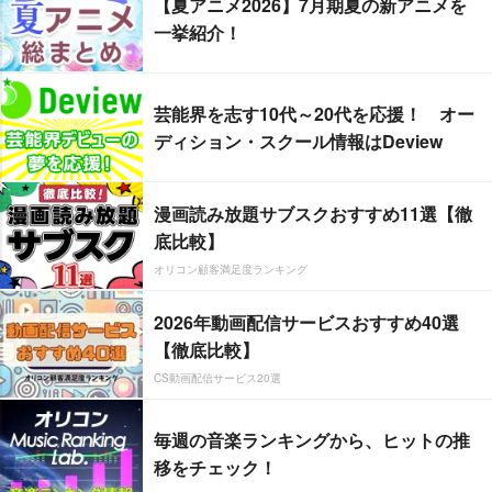
【夏アニメ2026】7月期夏の新アニメを
一挙紹介！
芸能界を志す10代～20代を応援！ オー
ディション・スクール情報はDeview
漫画読み放題サブスクおすすめ11選【徹
底比較】
オリコン顧客満足度ランキング
2026年動画配信サービスおすすめ40選
【徹底比較】
CS動画配信サービス20選
毎週の音楽ランキングから、ヒットの推
移をチェック！