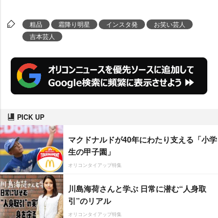
粗品
霜降り明星
インスタ発
お笑い芸人
吉本芸人
PICK UP
マクドナルドが40年にわたり支える「小学
生の甲子園」
オリコンタイアップ特集
川島海荷さんと学ぶ 日常に潜む“人身取
引”のリアル
オリコンタイアップ特集