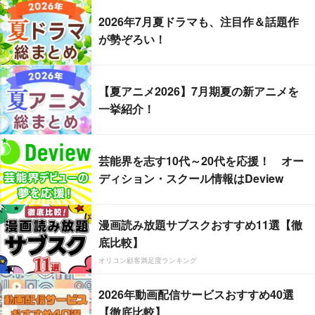
2026年7月夏ドラマも、注目作＆話題作
が勢ぞろい！
【夏アニメ2026】7月期夏の新アニメを
一挙紹介！
芸能界を志す10代～20代を応援！ オー
ディション・スクール情報はDeview
漫画読み放題サブスクおすすめ11選【徹
底比較】
オリコン顧客満足度ランキング
2026年動画配信サービスおすすめ40選
【徹底比較】