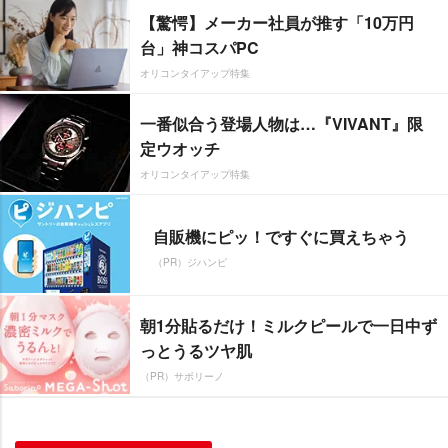
【驚愕】メーカー社員が推す「10万円
台」神コスパPC
オリコンタイアップ特集
一番似合う登場人物は…『VIVANT』限
定ウオッチ
オリコンタイアップ特集
自販機にピッ！ですぐに買えちゃう
（PR）ジハンピ
朝1分貼るだけ！ミルクピールで一日中ず
っとうるツヤ肌
（PR）サボリーノ