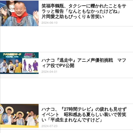
笑福亭鶴瓶、タクシーに轢かれたことをサ
ラッと報告「なんともなかったけどね」
片岡愛之助もびっくり＆苦笑い
2024-06-10
ハナコ『逃走中』アニメ声優初挑戦 マフ
ィア役でPV公開
2024-04-01
ハナコ、『27時間テレビ』の疲れも見せず
イベント 昭和感ある夏らしい装いで苦笑
い「平成生まれなんですけど」
2024-07-23