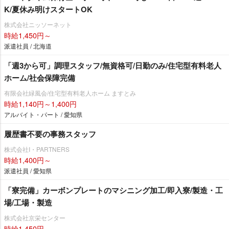
K/夏休み明けスタートOK
株式会社ニッソーネット
時給1,450円～
派遣社員 / 北海道
「週3から可」調理スタッフ/無資格可/日勤のみ/住宅型有料老人
ホーム/社会保障完備
有限会社緑風会/住宅型有料老人ホーム ますとみ
時給1,140円～1,400円
アルバイト・パート / 愛知県
履歴書不要の事務スタッフ
株式会社I・PARTNERS
時給1,400円～
派遣社員 / 愛知県
「寮完備」カーボンプレートのマシニング加工/即入寮/製造・工
場/工場・製造
株式会社京栄センター
時給1,450円