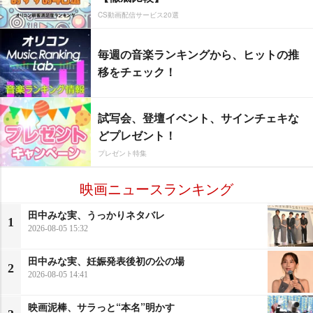
CS動画配信サービス20選
毎週の音楽ランキングから、ヒットの推
移をチェック！
試写会、登壇イベント、サインチェキな
どプレゼント！
プレゼント特集
映画ニュースランキング
田中みな実、うっかりネタバレ
1
2026-08-05 15:32
田中みな実、妊娠発表後初の公の場
2
2026-08-05 14:41
映画泥棒、サラっと“本名”明かす