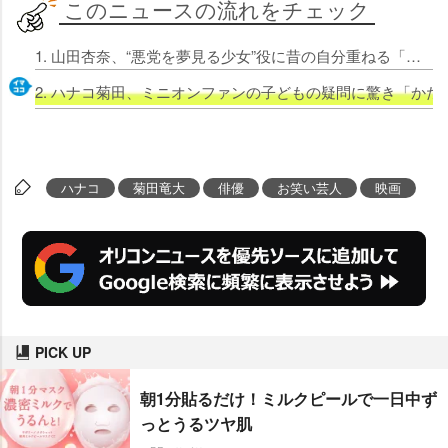
このニュースの流れをチェック
1. 山田杏奈、“悪党を夢見る少女”役に昔の自分重ねる「私自身も破天荒な部分はあったのかなと思います」
2. ハナコ菊田、ミニオンファンの子どもの疑問に驚き「か
ハナコ
菊田竜大
俳優
お笑い芸人
映画
PICK UP
朝1分貼るだけ！ミルクピールで一日中ず
っとうるツヤ肌