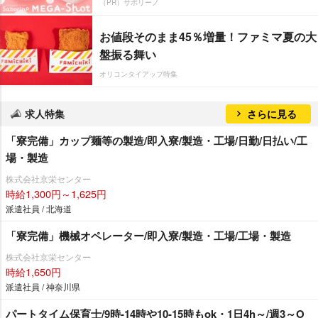
（PR）サボリーノ
お値段そのまま45％増量！ファミマ夏の大
盤振る舞い
オリコンタイアップ特集
求人特集
さらに見る
「寮完備」カップ麺等の製造/即入寮/製造・工場/日勤/日払い/工
場・製造
株式会社京栄センター
時給1,300円～1,625円
派遣社員 / 北海道
「寮完備」機械オペレーター/即入寮/製造・工場/工場・製造
株式会社京栄センター
時給1,650円
派遣社員 / 神奈川県
パートタイム保育士/9時-14時や10-15時もok・1日4h～/週3～O