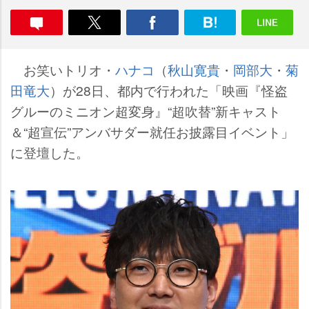
お笑いトリオ・
ハナコ
（
秋山寛貴
・
岡部大
・
菊
田竜大
）が28日、都内で行われた「映画『怪盗
グルーのミニオン超変身』“超吹替”新キャスト
＆“超宣伝”アンバサダー就任お披露目イベント」
に登壇した。