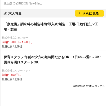
見上愛 (C)ORICON NewS inc.
求人特集
さらに見る
「寮完備」調味料の製造補助/即入寮/製造・工場/日勤/日払い/工
場・製造
株式会社京栄センター
時給1,200円～1,500円
派遣社員 / 北海道
保育スタッフ/午前or夕方の短時間だけもOK・1日4h～/週3～OK/
夏休み明けスタートOK
株式会社ニッソーネット
時給1,450円～
派遣社員 / 北海道
sponsored by 求人ボックス