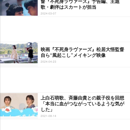
督『不死身ラヴァーズ』予告編、主題
歌・劇伴はスカートが担当
2024-03-07
映画『不死身ラヴァーズ』松居大悟監督
自ら“風起こし”メイキング映像
2024-04-23
上白石萌歌、斉藤由貴との親子役を回想
「本当に血がつながっているような気が
した」
2021-08-14