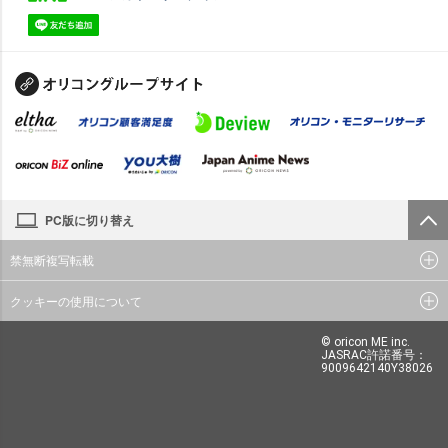
PC版に切り替え
禁無断複写転載
クッキーの使用について
© oricon ME inc.
JASRAC許諾番号：
9009642140Y38026