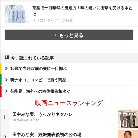
茶葉で一目瞭然の浸透力！味の違いに衝撃を受ける水と
は
オリコンタイアップ特集
もっと見る
今、読まれている記事
15歳で当時27歳の夫に一目惚れ
研ナオコ、コンビニで買う商品
芸能界、海外への移住報告相次ぐ
映画ニュースランキング
田中みな実、うっかりネタバレ
1
2026-08-05 15:32
田中みな実、妊娠発表後初の公の場
2