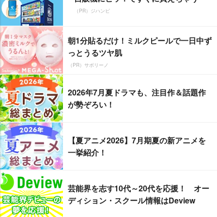
（PR）ジハンピ
朝1分貼るだけ！ミルクピールで一日中ず
っとうるツヤ肌
（PR）サボリーノ
2026年7月夏ドラマも、注目作＆話題作
が勢ぞろい！
【夏アニメ2026】7月期夏の新アニメを
一挙紹介！
芸能界を志す10代～20代を応援！ オー
ディション・スクール情報はDeview