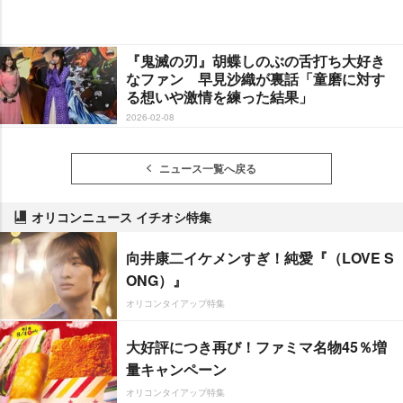
『鬼滅の刃』胡蝶しのぶの舌打ち大好き
なファン 早見沙織が裏話「童磨に対す
る想いや激情を練った結果」
2026-02-08
ニュース一覧へ戻る
オリコンニュース イチオシ特集
向井康二イケメンすぎ！純愛『（LOVE S
ONG）』
オリコンタイアップ特集
大好評につき再び！ファミマ名物45％増
量キャンペーン
オリコンタイアップ特集