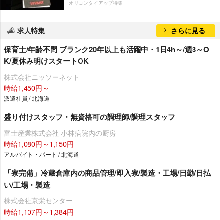
オリコンタイアップ特集
求人特集
さらに見る
保育士/年齢不問 ブランク20年以上も活躍中・1日4h～/週3～O
K/夏休み明けスタートOK
株式会社ニッソーネット
時給1,450円～
派遣社員 / 北海道
盛り付けスタッフ・無資格可の調理師/調理スタッフ
富士産業株式会社 小林病院内の厨房
時給1,080円～1,150円
アルバイト・パート / 北海道
「寮完備」冷蔵倉庫内の商品管理/即入寮/製造・工場/日勤/日払
い/工場・製造
株式会社京栄センター
時給1,107円～1,384円