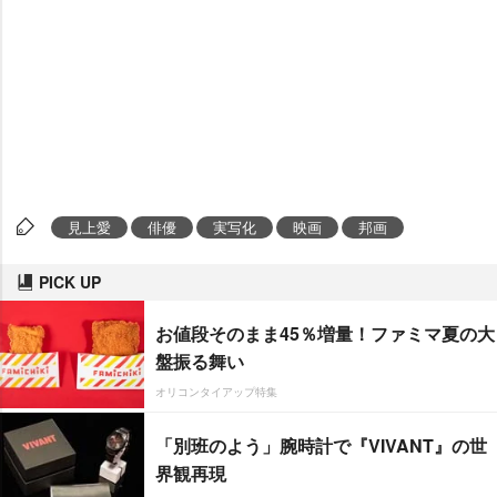
見上愛
俳優
実写化
映画
邦画
PICK UP
お値段そのまま45％増量！ファミマ夏の大
盤振る舞い
オリコンタイアップ特集
「別班のよう」腕時計で『VIVANT』の世
界観再現