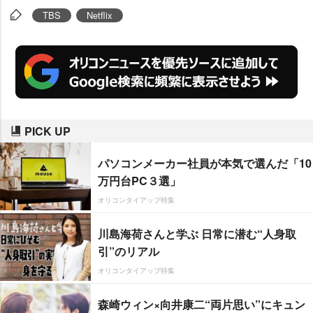
た『ゴジラ-1.0』がアカデミー賞
TBS
Netflix
視覚効果賞を受賞するなど、VFX
技術はより身近な話題になってき
た。そんななか、THE SEVENが
メガリスとタッグを組んだ背景に
はどんな思いがあるのだろうか。
PICK UP
THE SEVENの赤羽智史VFXプロ
デューサー、メガリスのCEO兼V
パソコンメーカー社員が本気で選んだ「10
FXスーパーバイザーのクリスト
万円台PC３選」
フ・ロド氏、ジェフリー・デリン
オリコンタイアップ特集
ジャー氏に話を聞いた。
川島海荷さんと学ぶ 日常に潜む“人身取
引”のリアル
オリコンタイアップ特集
森崎ウィン×向井康二“両片思い”にキュン