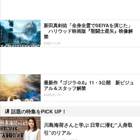
新田真剣佑「全身全霊でSEIYAを演じた」
ハリウッド映画版『聖闘士星矢』映像解
禁
2022-11-30
最新作『ゴジラ-0.0』11・3公開 新ビジュ
アル＆スタッフ解禁
2026-01-10
話題の特集をPICK UP！
川島海荷さんと学ぶ 日常に潜む“人身取
引”のリアル