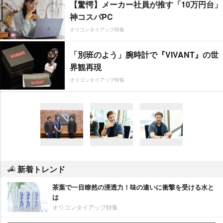
【驚愕】メーカー社員が推す「10万円台」
神コスパPC
オリコンタイアップ特集
「別班のよう」腕時計で『VIVANT』の世
界観再現
オリコンタイアップ特集
新着トレンド
茶葉で一目瞭然の浸透力！味の違いに衝撃を受ける水と
は
オリコンタイアップ特集