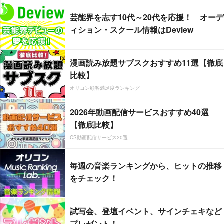
芸能界を志す10代～20代を応援！ オーデ
ィション・スクール情報はDeview
漫画読み放題サブスクおすすめ11選【徹底
比較】
オリコン顧客満足度ランキング
2026年動画配信サービスおすすめ40選
【徹底比較】
CS動画配信サービス20選
毎週の音楽ランキングから、ヒットの推移
をチェック！
試写会、登壇イベント、サインチェキなど
プレゼント！