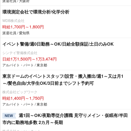
派遣社員 / 大阪府
環境測定会社で環境分析/化学分析
WDB株式会社
時給1,700円～1,800円
派遣社員 / 愛知県
イベント警備/週0日勤務～OK/日給全額保証/土日のみOK
シンテイ警備株式会社
日給1万1,500円～1万3,474円
アルバイト・パート / 東京都
東京ドームのイベントスタッフ/設営・搬入搬出/週1～又は月1
～/髪色自由/大学生OK/3日前までシフト予約可
株式会社ビッグワーク
時給1,400円～1,750円
アルバイト・パート / 東京都
週1回～OK/夜勤専従介護職 見守りメイン・仮眠有/半田
NEW
市内に勤務地多数 2カ月～長期
株式会社ニッソーネット