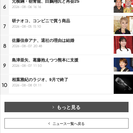
元横綱・朝青龍、白鵬翔氏と再会2S
6
2026-08-06 16:16
研ナオコ、コンビニで買う商品
7
2026-08-05 15:10
佐藤佳奈アナ、退社の理由は結婚
8
2026-08-07 20:48
島津亜矢、葛藤抱えつつ熊本に支援
9
2026-08-07 11:50
相葉雅紀のラジオ、9月で終了
10
2026-08-08 01:11
もっと見る
ニュース一覧へ戻る