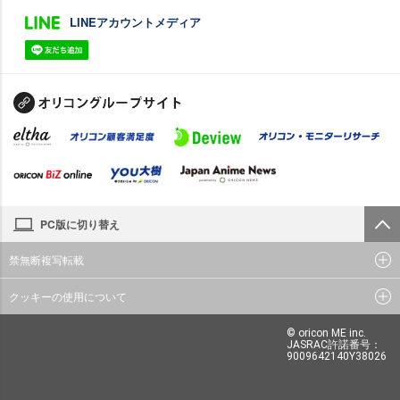
LINEアカウントメディア
PC版に切り替え
禁無断複写転載
クッキーの使用について
© oricon ME inc.
JASRAC許諾番号：
9009642140Y38026