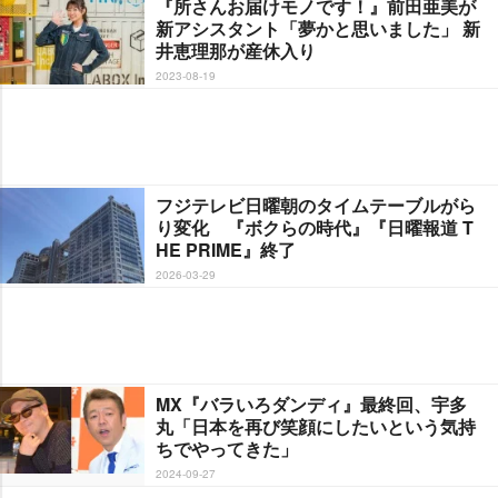
『所さんお届けモノです！』前田亜美が
新アシスタント「夢かと思いました」 新
井恵理那が産休入り
2023-08-19
フジテレビ日曜朝のタイムテーブルがら
り変化 『ボクらの時代』『日曜報道 T
HE PRIME』終了
2026-03-29
MX『バラいろダンディ』最終回、宇多
丸「日本を再び笑顔にしたいという気持
ちでやってきた」
2024-09-27