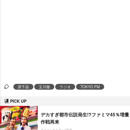
原千晶
玉川徹
ラジオ
TOKYO FM
PICK UP
デカすぎ都市伝説発生!?ファミマ45％増量
作戦再来
オリコンタイアップ特集