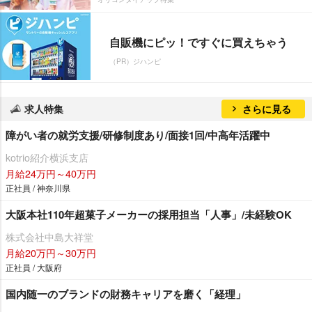
自販機にピッ！ですぐに買えちゃう
（PR）ジハンピ
求人特集
さらに見る
障がい者の就労支援/研修制度あり/面接1回/中高年活躍中
kotrio紹介横浜支店
月給24万円～40万円
正社員 / 神奈川県
大阪本社110年超菓子メーカーの採用担当「人事」/未経験OK
株式会社中島大祥堂
月給20万円～30万円
正社員 / 大阪府
国内随一のブランドの財務キャリアを磨く「経理」