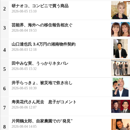
研ナオコ、コンビニで買う商品
2
2026-08-05 15:10
芸能界、海外への移住報告相次ぐ
3
2026-08-04 19:53
山口達也氏 3.4万円の湘南物件契約
4
2026-08-03 12:18
田中みな実、うっかりネタバレ
5
2026-08-05 15:32
井手らっきょ、被災地で炊き出し
6
2026-08-05 10:39
寿美花代さん死去 息子がコメント
7
2026-08-06 12:07
片岡鶴太郎、自家農園での“発見”
8
2026-08-04 14:05