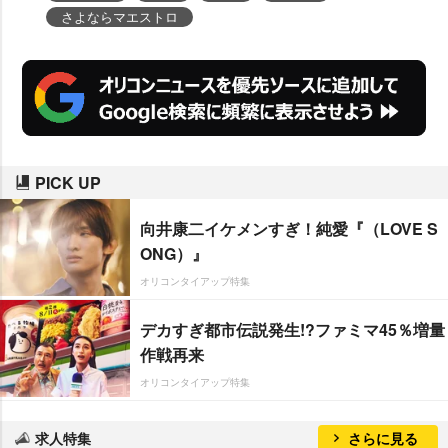
さよならマエストロ
PICK UP
向井康二イケメンすぎ！純愛『（LOVE S
ONG）』
オリコンタイアップ特集
デカすぎ都市伝説発生!?ファミマ45％増量
作戦再来
オリコンタイアップ特集
求人特集
さらに見る