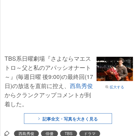
TBS系日曜劇場『さよならマエス
トロ～父と私のアパッシオナート
～』(毎週日曜 後9:00)の最終回(17
日)の放送を直前に控え、
西島秀俊
拡大する
からクランクアップコメントが到
着した。
記事全文・写真を大きく見る
西島秀俊
俳優
TBS
ドラマ