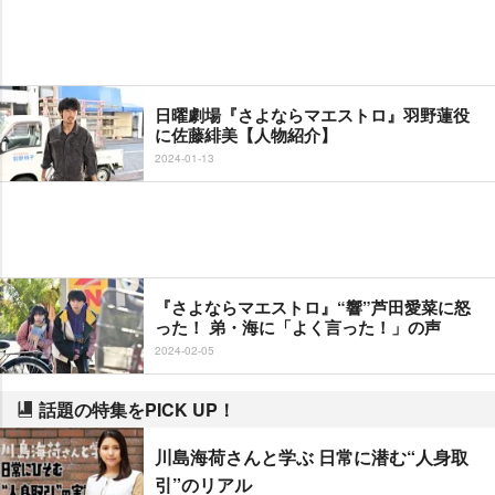
日曜劇場『さよならマエストロ』羽野蓮役
に佐藤緋美【人物紹介】
2024-01-13
『さよならマエストロ』“響”芦田愛菜に怒
った！ 弟・海に「よく言った！」の声
2024-02-05
話題の特集をPICK UP！
川島海荷さんと学ぶ 日常に潜む“人身取
引”のリアル