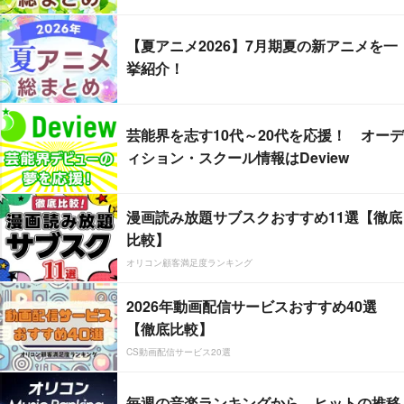
【夏アニメ2026】7月期夏の新アニメを一
挙紹介！
芸能界を志す10代～20代を応援！ オーデ
ィション・スクール情報はDeview
漫画読み放題サブスクおすすめ11選【徹底
比較】
オリコン顧客満足度ランキング
2026年動画配信サービスおすすめ40選
【徹底比較】
CS動画配信サービス20選
毎週の音楽ランキングから、ヒットの推移