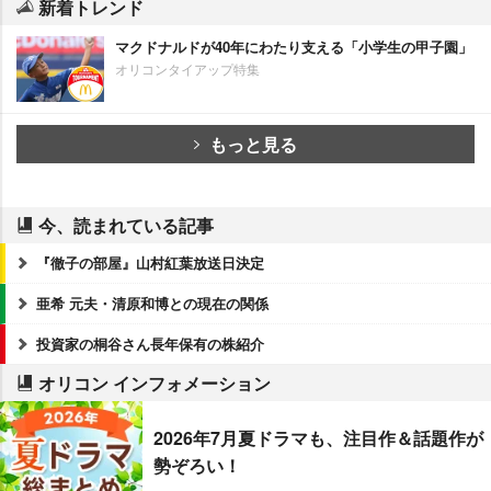
新着トレンド
マクドナルドが40年にわたり支える「小学生の甲子園」
オリコンタイアップ特集
もっと見る
今、読まれている記事
『徹子の部屋』山村紅葉放送日決定
亜希 元夫・清原和博との現在の関係
投資家の桐谷さん長年保有の株紹介
オリコン インフォメーション
2026年7月夏ドラマも、注目作＆話題作が
勢ぞろい！