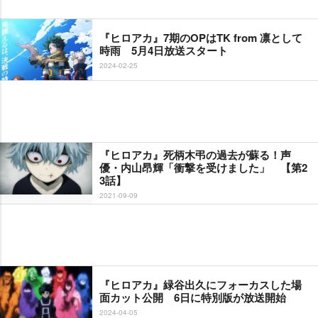
『ヒロアカ』7期のOPはTK from 凛として
時雨 5月4日放送スタート
2024-02-25
『ヒロアカ』死柄木弔の過去が蘇る！声
優・内山昂輝「衝撃を受けました」 【第2
3話】
2021-09-09
『ヒロアカ』緑谷出久にフォーカスした場
面カット公開 6日に特別版が放送開始
2024-04-05