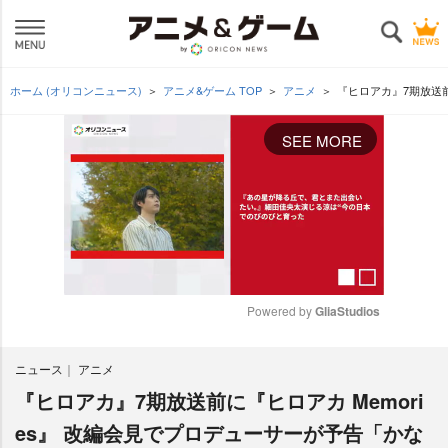
ホーム (オリコンニュース)
アニメ&ゲーム TOP
アニメ
『ヒロアカ』7期放送前
SEE MORE
Powered by 
GliaStudios
M
ニュース
アニメ
u
t
『ヒロアカ』7期放送前に『ヒロアカ Memori
e
es』 改編会見でプロデューサーが予告「かな