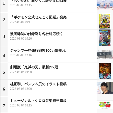
『ちいかわ』新グッズ説明文に恐怖
1
2026-08-06 12:15
『ポケモン公式ぜんこく図鑑』発売
2
2026-08-07 00:11
漫画雑誌の付録巡り各社対応続く
3
2026-08-06 19:20
ジャンプ平均発行部数100万部割れ
4
2026-08-06 12:16
劇場版「鬼滅の刃」最新作2冠
5
2026-08-06 04:00
桂正和、パンツ＆尻のイラスト投稿
6
2026-08-06 12:20
ミュージカル・ケロロ音楽担当降板
7
2026-08-04 18:15