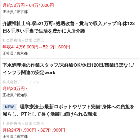
月給32万円～64万4,000円
正社員 / 東京都
介護福祉士/年収521万可×処遇改善・賞与で収入アップ!年休123
日&手厚い手当で生活を豊かに入所介護
社会医療法人財団 仁医会
年収414万6,600円～521万1,600円
正社員 / 東京都
下水処理場の作業スタッフ/未経験OK/休日120日/残業ほぼなし/
インフラ関連の安定work
株式会社アイ・メッツ
月給23万円～
正社員 / 愛知県
理学療法士/最新ロボットやリフト完備!身体への負担を
NEW
減らし、PTとして長く活躍し続けられる環境
社会医療法人財団 仁医会
月給24万1,900円～32万1,900円
正社員 / 東京都