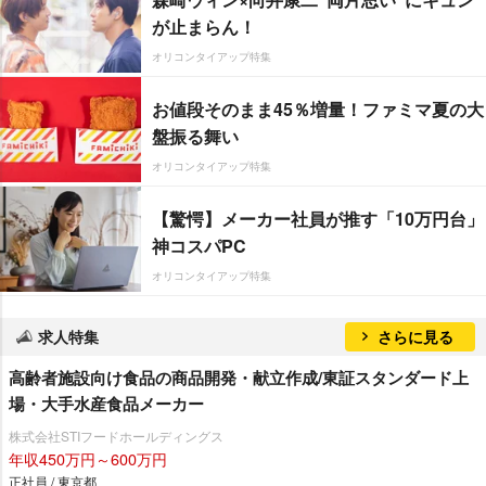
が止まらん！
オリコンタイアップ特集
お値段そのまま45％増量！ファミマ夏の大
盤振る舞い
オリコンタイアップ特集
【驚愕】メーカー社員が推す「10万円台」
神コスパPC
オリコンタイアップ特集
求人特集
さらに見る
高齢者施設向け食品の商品開発・献立作成/東証スタンダード上
場・大手水産食品メーカー
株式会社STIフードホールディングス
年収450万円～600万円
正社員 / 東京都