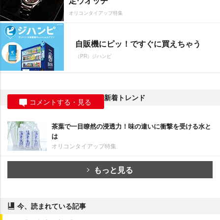
定ウオッチ
オリコンタイアップ特集
自販機にピッ！ですぐに買えちゃう
（PR）ジハンピ
新着トレンド
コメントする・見る
茶葉で一目瞭然の浸透力！味の違いに衝撃を受ける水と
は
オリコンタイアップ特集
もっと見る
今、読まれている記事