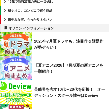
15歳で当時27歳の夫に一目惚れ
研ナオコ、コンビニで買う商品
田中みな実、うっかりネタバレ
オリコン インフォメーション
2026年7月夏ドラマも、注目作＆話題作
が勢ぞろい！
【夏アニメ2026】7月期夏の新アニメを
一挙紹介！
芸能界を志す10代～20代を応援！ オー
ディション・スクール情報はDeview