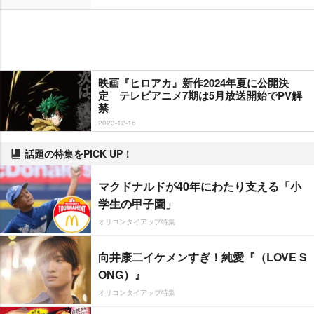
映画『ヒロアカ』新作2024年夏に公開決
定 テレビアニメ7期は5月放送開始でPV解
禁
2023-12-16
話題の特集をPICK UP！
マクドナルドが40年にわたり支える「小
学生の甲子園」
オリコンタイアップ特集
向井康二イケメンすぎ！純愛『（LOVE S
ONG）』
オリコンタイアップ特集