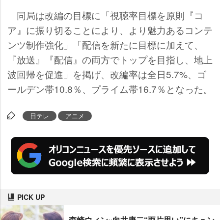
同局は改編の目標に「視聴率目標を原則『コ
ア』に振り切ることにより、より魅力あるコンテ
ンツ制作強化」「配信を新たに目標に加えて、
『放送』『配信』の両方でトップを目指し、地上
波回帰を促進」を掲げ、改編率は全日5.7%、ゴ
ールデン帯10.8％、プライム帯16.7％となった。
日テレ
アニメ
PICK UP
森崎ウィン×向井康二“両片思い”にキュン