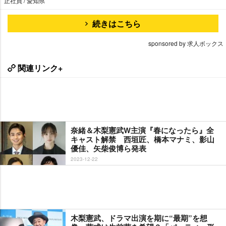
正社員 / 愛知県
続きはこちら
sponsored by 求人ボックス
関連リンク+
奈緒＆木梨憲武W主演『春になったら』全
キャスト解禁 西垣匠、橋本マナミ、影山
優佳、矢柴俊博ら発表
2023-12-22
木梨憲武、ドラマ出演を期に“最期”を想