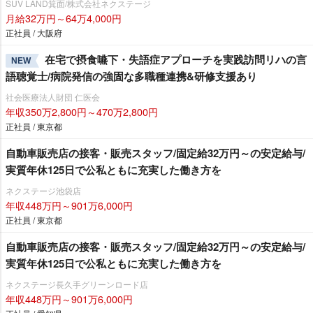
SUV LAND箕面/株式会社ネクステージ
月給32万円～64万4,000円
正社員 / 大阪府
在宅で摂食嚥下・失語症アプローチを実践訪問リハの言
NEW
語聴覚士/病院発信の強固な多職種連携&研修支援あり
社会医療法人財団 仁医会
年収350万2,800円～470万2,800円
正社員 / 東京都
自動車販売店の接客・販売スタッフ/固定給32万円～の安定給与/
実質年休125日で公私ともに充実した働き方を
ネクステージ池袋店
年収448万円～901万6,000円
正社員 / 東京都
自動車販売店の接客・販売スタッフ/固定給32万円～の安定給与/
実質年休125日で公私ともに充実した働き方を
ネクステージ⾧久手グリーンロード店
年収448万円～901万6,000円