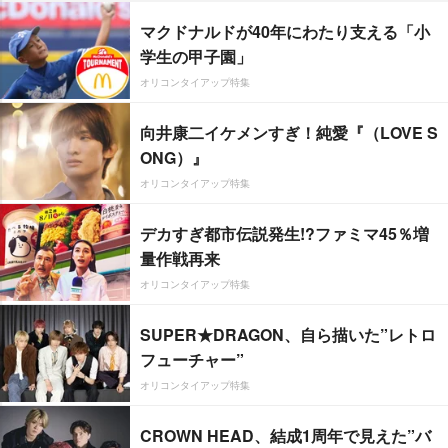
マクドナルドが40年にわたり支える「小
学生の甲子園」
オリコンタイアップ特集
向井康二イケメンすぎ！純愛『（LOVE S
ONG）』
オリコンタイアップ特集
デカすぎ都市伝説発生!?ファミマ45％増
量作戦再来
オリコンタイアップ特集
SUPER★DRAGON、自ら描いた”レトロ
フューチャー”
オリコンタイアップ特集
CROWN HEAD、結成1周年で見えた”バ