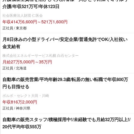
介護/年収521万可/年休123日
社会医療法人財団 仁医会
年収414万6,600円～521万1,600円
正社員 / 東京都
月8日休みの小型ドライバー/安定企業/普通免許でOK/入社祝い
金支給有
株式会社エネルギーサービス札幌 白石センター
月給27万5,000円～35万円
正社員 / 北海道
自動車の販売営業/平均年齢29.3歳/転居の無い転職で年収800万
円も目指せる
ボルボ・セレクト大田・川崎
年収816万2,000円
正社員 / 神奈川県
自動車の販売スタッフ/積極採用中!/未経験でも月給32万円以上!/
20代平均年収555万