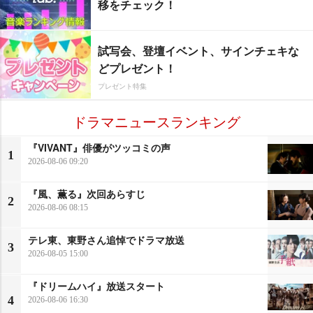
移をチェック！
試写会、登壇イベント、サインチェキな
どプレゼント！
プレゼント特集
ドラマニュースランキング
『VIVANT』俳優がツッコミの声
1
2026-08-06 09:20
『風、薫る』次回あらすじ
2
2026-08-06 08:15
テレ東、東野さん追悼でドラマ放送
3
2026-08-05 15:00
『ドリームハイ』放送スタート
4
2026-08-06 16:30