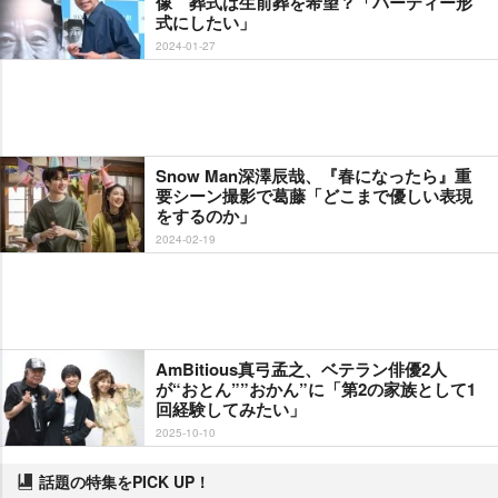
像 葬式は生前葬を希望？「パーティー形
式にしたい」
2024-01-27
Snow Man深澤辰哉、『春になったら』重
要シーン撮影で葛藤「どこまで優しい表現
をするのか」
2024-02-19
AmBitious真弓孟之、ベテラン俳優2人
が“おとん””おかん”に「第2の家族として1
回経験してみたい」
2025-10-10
話題の特集をPICK UP！