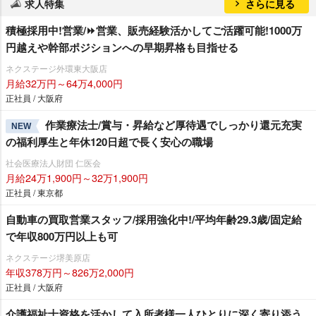
求人特集
さらに見る
積極採用中!営業/⏩️営業、販売経験活かしてご活躍可能!1000万
円越えや幹部ポジションへの早期昇格も目指せる
ネクステージ外環東大阪店
月給32万円～64万4,000円
正社員 / 大阪府
作業療法士/賞与・昇給など厚待遇でしっかり還元充実
NEW
の福利厚生と年休120日超で長く安心の職場
社会医療法人財団 仁医会
月給24万1,900円～32万1,900円
正社員 / 東京都
自動車の買取営業スタッフ/採用強化中!/平均年齢29.3歳/固定給
で年収800万円以上も可
ネクステージ堺美原店
年収378万円～826万2,000円
正社員 / 大阪府
介護福祉士資格を活かして入所者様一人ひとりに深く寄り添う