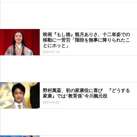
映画『もし徳』観月ありさ、十二単姿での
移動に一苦労「階段を無事に降りられたこ
とにホッと」
2024-07-16
野村萬斎、初の家康役に喜び 『どうする
家康』では“教育係”今川義元役
2024-04-22