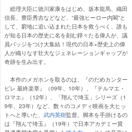
総理大臣に徳川家康をはじめ、坂本龍馬、織田
信長、豊臣秀吉などなど、“最強ヒーロー内閣”と
して、窮地に追い込まれた日本を救うべく、誰も
が知る日本の歴史に名を刻む錚々たる偉人が、議
員バッジをつけ大集結！現代の日本×歴史上の偉
人が織りなす壮大なジェネレーションギャップが
奇跡を生み出す。
本作のメガホンを取るのは、『のだめカンター
ビレ 最終楽章』（09年、10年）、『テルマエ・
ロマエ』（12年）、「翔んで埼玉」シリーズ（1
9年、23年）など、数々のコメディ映画を大ヒッ
トへと導いた、
武内英樹
監督。脚本を手掛けるの
は『翔んで埼玉』（19年）で日本アカデミー賞