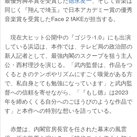
最優秀脚本賞を受賞した
徳永友一
、そして音楽は
同じく『翔んで埼玉』で日本アカデミー賞の優秀
音楽賞を受賞したFace 2 fAKEが担当する。
現在大ヒット公開中の『ゴジラ-1.0』にも出演
している浜辺は、本作では、テレビ局の政治部の
新人記者として、最強内閣のスクープを狙う主人
公・西村理沙を演じる。「武内監督は、作品をつ
くるときのテンポやリズムにすごく嗅覚がある方
で、私自身とても勉強になっています」と武内監
督への信頼を寄せながら、「『もし徳』は2023
年を締めくくる自分へのごほうびのような作品で
す」と本作への特別な想いを語っている。
赤楚は、内閣官房長官を任された幕末の風雲