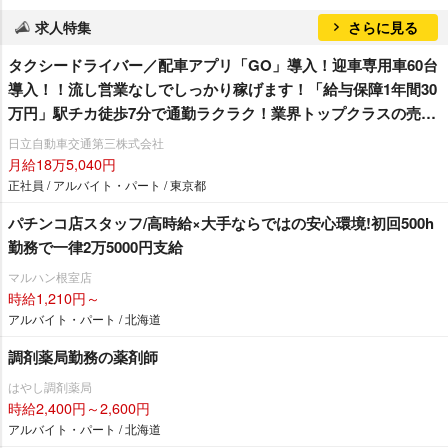
求人特集
さらに見る
タクシードライバー／配車アプリ「GO」導入！迎車専用車60台
導入！！流し営業なしでしっかり稼げます！「給与保障1年間30
万円」駅チカ徒歩7分で通勤ラクラク！業界トップクラスの売上
を誇る日本交通グループ加盟の日立自動車交通です！未経験で
日立自動車交通第三株式会社
も安心！充実した教育制度！最大20万円生活支援金制度導入2駅
月給18万5,040円
利用可能でアクセス抜群！
正社員 / アルバイト・パート / 東京都
パチンコ店スタッフ/高時給×大手ならではの安心環境!初回500h
勤務で一律2万5000円支給
マルハン根室店
時給1,210円～
アルバイト・パート / 北海道
調剤薬局勤務の薬剤師
はやし調剤薬局
時給2,400円～2,600円
アルバイト・パート / 北海道