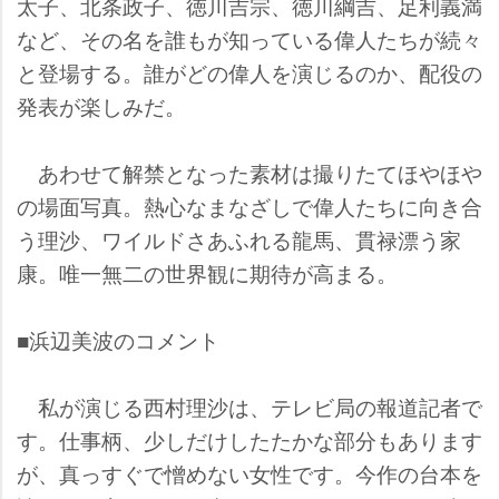
太子、北条政子、徳川吉宗、徳川綱吉、足利義満
など、その名を誰もが知っている偉人たちが続々
と登場する。誰がどの偉人を演じるのか、配役の
発表が楽しみだ。
あわせて解禁となった素材は撮りたてほやほ
の場面写真。熱心なまなざしで偉人たちに向き合
う理沙、ワイルドさあふれる龍馬、貫禄漂う家
康。唯一無二の世界観に期待が高まる。
■浜辺美波のコメント
私が演じる西村理沙は、テレビ局の報道記者で
す。仕事柄、少しだけしたたかな部分もあります
が、真っすぐで憎めない女性です。今作の台本を