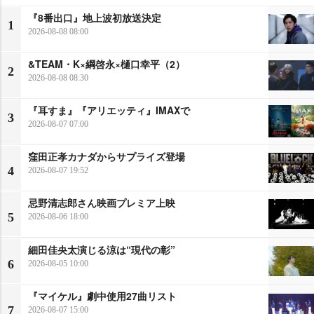
『8番出口』地上波初放送決定
1
2026-08-08 08:00
&TEAM・K×綱啓永×樋口幸平（2）
2
2026-08-08 08:30
『耳すま』『アリエッティ』IMAXで
3
2026-08-07 07:00
窪田正孝カナダからサプライズ登場
4
2026-08-07 19:52
忌野清志郎さん映画プレミア上映
5
2026-08-06 18:00
細田佳央太演じる涼は“現代の彰”
6
2026-08-05 10:00
『マイケル』劇中使用27曲リスト
7
2026-08-07 15:00