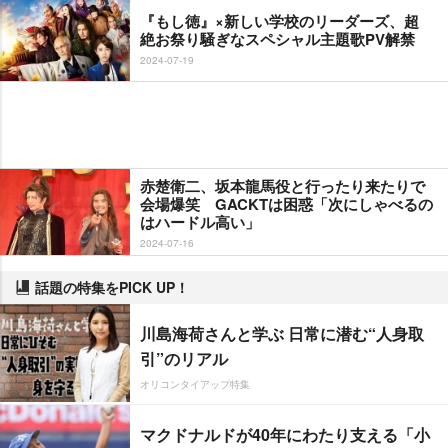
『もし徳』×新しい学校のリーダーズ、超
絶お祭り騒ぎなスペシャル主題歌PV解禁
2024-07-19
赤楚衛二、坂本龍馬役と行ったり来たりで
会場爆笑 GACKTは困惑「次にしゃべるの
はハードル高い」
2024-07-16
話題の特集をPICK UP！
川島海荷さんと学ぶ 日常に潜む“人身取
引”のリアル
オリコンタイアップ特集
マクドナルドが40年にわたり支える「小