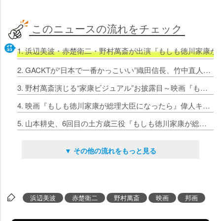
このニュースの流れをチェック
1. 浜辺美波・赤楚衛二・野村萬斎が出演『もしも徳川家康
2. GACKTが“日本で一番かっこいい”織田信長、竹中直人は5作目の“日本一似合う”豊臣秀吉に～映画『もしも徳川家康が総理大臣になったら』
3. 野村萬斎演じる“家康ビジュアル”お披露目～映画『もしも徳川家康が総理大臣になったら』
4. 映画『もしも徳川家康が総理大臣になったら』偉人キャストに高嶋政宏・江口のりこ・池田鉄洋・小手伸也・長井短・観月ありさ
5. 山本耕史、6回目の土方歳三役『もしも徳川家康が総理大臣になったら』石田三成役で音尾琢真も出演
▼ その他の流れをもっと見る
浜辺美波
赤楚衛二
野村萬斎
映画
邦画