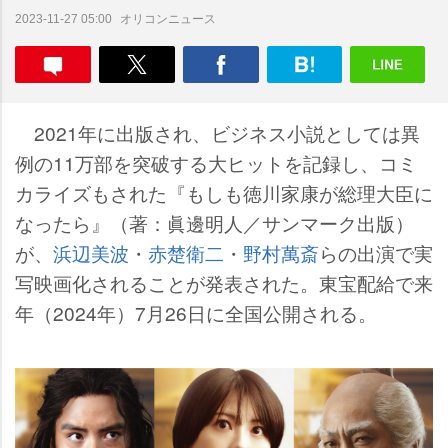
オリコンニュース
2023-11-27 05:00
2021年に出版され、ビジネス小説としては異
例の11万部を突破する大ヒットを記録し、コミ
カライズもされた『もしも徳川家康が総理大臣に
なったら』（著：眞邊明人／サンマーク出版）
が、
浜辺美波
・
赤楚衛二
・
野村萬斎
らの出演で実
写映画化されることが発表された。東宝配給で来
年（2024年）7月26日に全国公開される。