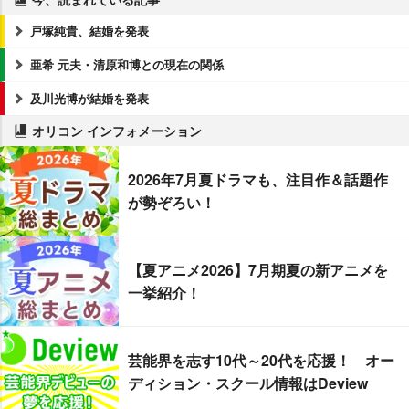
戸塚純貴、結婚を発表
亜希 元夫・清原和博との現在の関係
及川光博が結婚を発表
オリコン インフォメーション
2026年7月夏ドラマも、注目作＆話題作
が勢ぞろい！
【夏アニメ2026】7月期夏の新アニメを
一挙紹介！
芸能界を志す10代～20代を応援！ オー
ディション・スクール情報はDeview