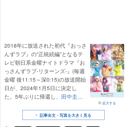
2018年に放送された初代『おっさ
んずラブ』の“正統続編”となるテ
レビ朝日系金曜ナイトドラマ『お
っさんずラブ-リターンズ-』(毎週
金曜 後11:15～深0:15)の放送開始
日が、2024年1月5日に決定し
た。5年ぶりに帰還し、
田中圭
、
拡大する
吉田鋼太郎
、
林遣都
が再集結する
紺作の新ビジュアルが公開され、
記事全文・写真を大きく見る
全キャストの続投が発表された。