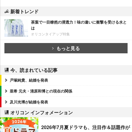
新着トレンド
茶葉で一目瞭然の浸透力！味の違いに衝撃を受ける水と
は
オリコンタイアップ特集
もっと見る
今、読まれている記事
戸塚純貴、結婚を発表
亜希 元夫・清原和博との現在の関係
及川光博が結婚を発表
オリコン インフォメーション
2026年7月夏ドラマも、注目作＆話題作が