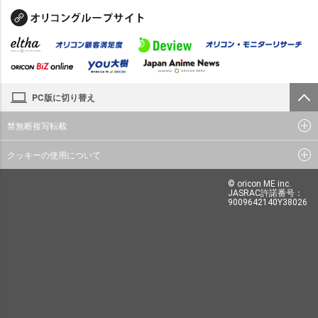
PC版に切り替え
禁無断複写転載
クッキーの使用について
© oricon ME inc.
JASRAC許諾番号：
9009642140Y38026