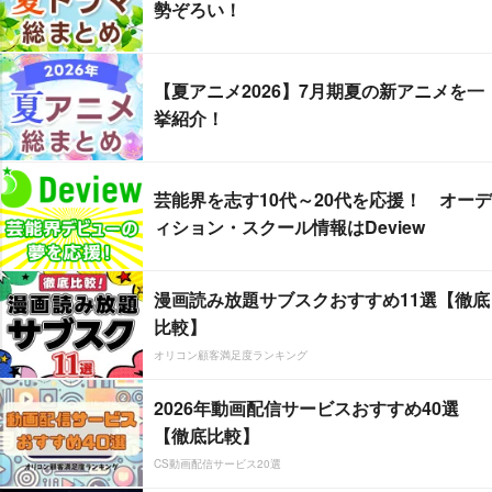
勢ぞろい！
【夏アニメ2026】7月期夏の新アニメを一
挙紹介！
芸能界を志す10代～20代を応援！ オーデ
ィション・スクール情報はDeview
漫画読み放題サブスクおすすめ11選【徹底
比較】
オリコン顧客満足度ランキング
2026年動画配信サービスおすすめ40選
【徹底比較】
CS動画配信サービス20選