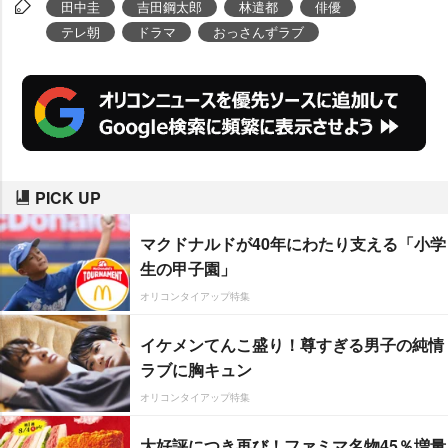
田中圭
吉田鋼太郎
林遣都
俳優
テレ朝
ドラマ
おっさんずラブ
PICK UP
マクドナルドが40年にわたり支える「小学
生の甲子園」
オリコンタイアップ特集
イケメンてんこ盛り！尊すぎる男子の純情
ラブに胸キュン
オリコンタイアップ特集
大好評につき再び！ファミマ名物45％増量