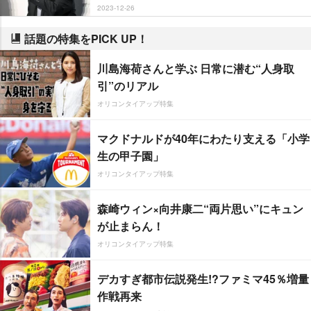
2023-12-26
話題の特集をPICK UP！
川島海荷さんと学ぶ 日常に潜む“人身取
引”のリアル
オリコンタイアップ特集
マクドナルドが40年にわたり支える「小学
生の甲子園」
オリコンタイアップ特集
森崎ウィン×向井康二“両片思い”にキュン
が止まらん！
オリコンタイアップ特集
デカすぎ都市伝説発生!?ファミマ45％増量
作戦再来