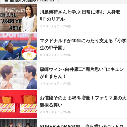
川島海荷さんと学ぶ 日常に潜む“人身取
引”のリアル
オリコンタイアップ特集
マクドナルドが40年にわたり支える「小学
生の甲子園」
オリコンタイアップ特集
森崎ウィン×向井康二“両片思い”にキュン
が止まらん！
オリコンタイアップ特集
お値段そのまま45％増量！ファミマ夏の大
盤振る舞い
オリコンタイアップ特集
SUPER★DRAGON、自ら描いた”レトロ