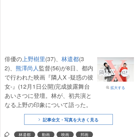
俳優の
上野樹里
(37)、
林遣都
(3
2)、
熊澤尚人
監督(56)が8日、都内
で行われた映画『隣人X -疑惑の彼
女-』(12月1日公開)完成披露舞台
拡大する
あいさつに登壇。林が、初共演と
なる上野の印象について語った。
記事全文・写真を大きく見る
林遣都
動画
映画
邦画