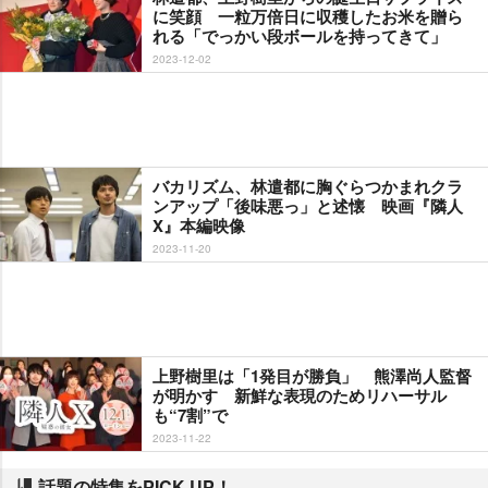
に笑顔 一粒万倍日に収穫したお米を贈ら
れる「でっかい段ボールを持ってきて」
2023-12-02
バカリズム、林遣都に胸ぐらつかまれクラ
ンアップ「後味悪っ」と述懐 映画『隣人
X』本編映像
2023-11-20
上野樹里は「1発目が勝負」 熊澤尚人監督
が明かす 新鮮な表現のためリハーサル
も“7割”で
2023-11-22
話題の特集をPICK UP！