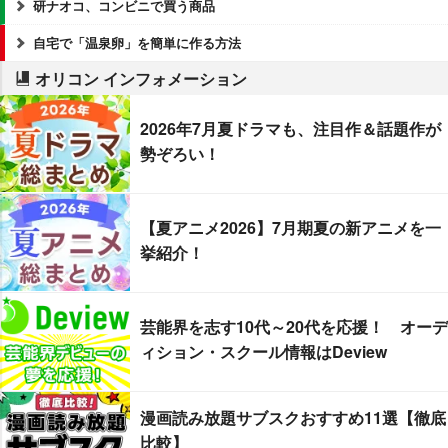
研ナオコ、コンビニで買う商品
自宅で「温泉卵」を簡単に作る方法
オリコン インフォメーション
2026年7月夏ドラマも、注目作＆話題作が
勢ぞろい！
【夏アニメ2026】7月期夏の新アニメを一
挙紹介！
芸能界を志す10代～20代を応援！ オーデ
ィション・スクール情報はDeview
漫画読み放題サブスクおすすめ11選【徹底
比較】