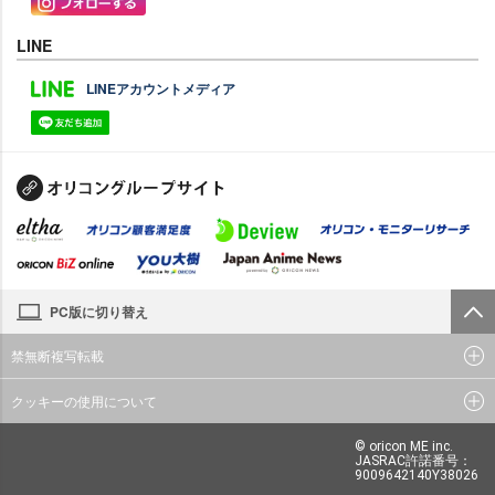
LINE
LINEアカウントメディア
PC版に切り替え
禁無断複写転載
クッキーの使用について
© oricon ME inc.
JASRAC許諾番号：
9009642140Y38026