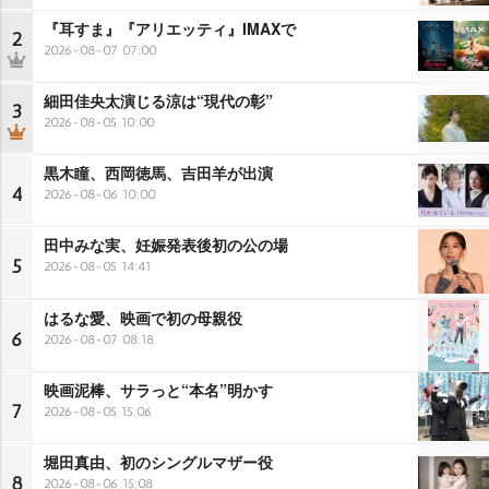
『耳すま』『アリエッティ』IMAXで
2
2026-08-07 07:00
細田佳央太演じる涼は“現代の彰”
3
2026-08-05 10:00
黒木瞳、西岡徳馬、吉田羊が出演
4
2026-08-06 10:00
田中みな実、妊娠発表後初の公の場
5
2026-08-05 14:41
はるな愛、映画で初の母親役
6
2026-08-07 08:18
映画泥棒、サラっと“本名”明かす
7
2026-08-05 15:06
堀田真由、初のシングルマザー役
8
2026-08-06 15:08