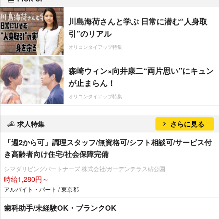
川島海荷さんと学ぶ 日常に潜む“人身取
引”のリアル
オリコンタイアップ特集
森崎ウィン×向井康二“両片思い”にキュン
が止まらん！
オリコンタイアップ特集
求人特集
さらに見る
「週2から可」調理スタッフ/無資格可/シフト相談可/サービス付
き高齢者向け住宅/社会保障完備
シマダリビングパートナーズ 株式会社/ガーデンテラス砧公園
時給1,280円～
アルバイト・パート / 東京都
歯科助手/未経験OK・ブランクOK