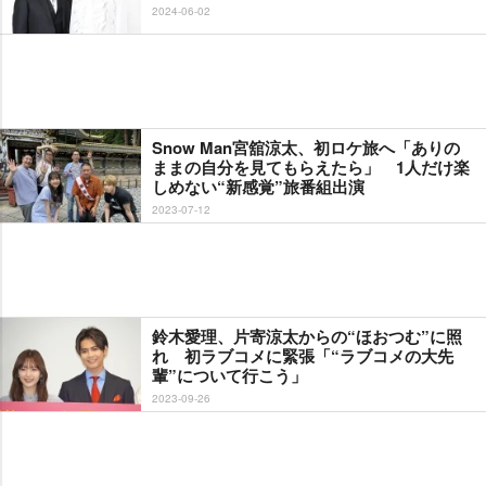
2024-06-02
Snow Man宮舘涼太、初ロケ旅へ「ありの
ままの自分を見てもらえたら」 1人だけ楽
しめない“新感覚”旅番組出演
2023-07-12
鈴木愛理、片寄涼太からの“ほおつむ”に照
れ 初ラブコメに緊張「“ラブコメの大先
輩”について行こう」
2023-09-26