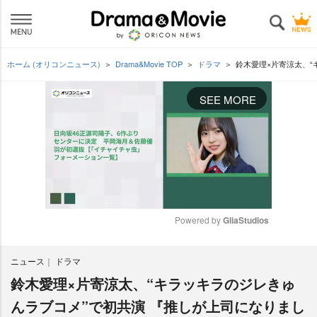
ホーム (オリコンニュース)
Drama&Movie TOP
ドラマ
鈴木愛理×片寄涼太、
SEE MORE
Powered by 
GliaStudios
M
ニュース
ドラマ
u
t
鈴木愛理×片寄涼太、“キラッキラのジレきゅ
e
んラブコメ”で初共演 『推しが上司になりまし