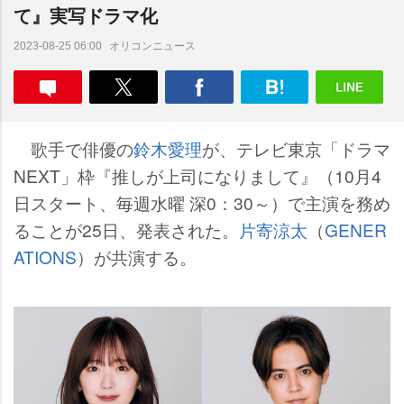
て』実写ドラマ化
オリコンニュース
2023-08-25 06:00
歌手で俳優の
鈴木愛理
が、テレビ東京「ドラマ
NEXT」枠『推しが上司になりまして』（10月4
日スタート、毎週水曜 深0：30～）で主演を務め
ることが25日、発表された。
片寄涼太
（
GENER
ATIONS
）が共演する。