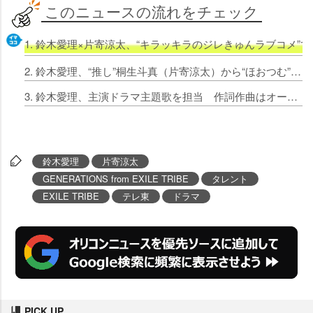
このニュースの流れをチェック
1. 鈴木愛理×片寄涼太、“キラッキラのジレきゅんラブコメ
2. 鈴木愛理、“推し”桐生斗真（片寄涼太）から“ほおつむ” ゆりやんレトリィバァ＆カルマらの出演も決定
3. 鈴木愛理、主演ドラマ主題歌を担当 作詞作曲はオーイシマサヨシ「ずっと夢に見ていたこと」
鈴木愛理
片寄涼太
GENERATIONS from EXILE TRIBE
タレント
EXILE TRIBE
テレ東
ドラマ
PICK UP