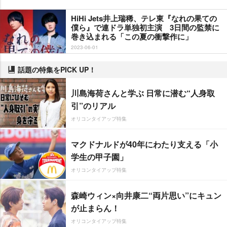
HiHi Jets井上瑞稀、テレ東『なれの果ての
僕ら』で連ドラ単独初主演 3日間の監禁に
巻き込まれる「この夏の衝撃作に」
2023-06-01
話題の特集をPICK UP！
川島海荷さんと学ぶ 日常に潜む“人身取
引”のリアル
オリコンタイアップ特集
マクドナルドが40年にわたり支える「小
学生の甲子園」
オリコンタイアップ特集
森崎ウィン×向井康二“両片思い”にキュン
が止まらん！
オリコンタイアップ特集