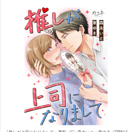
『推しが上司になりまして』書影（C）森永いと・東ゆき／DPNブ