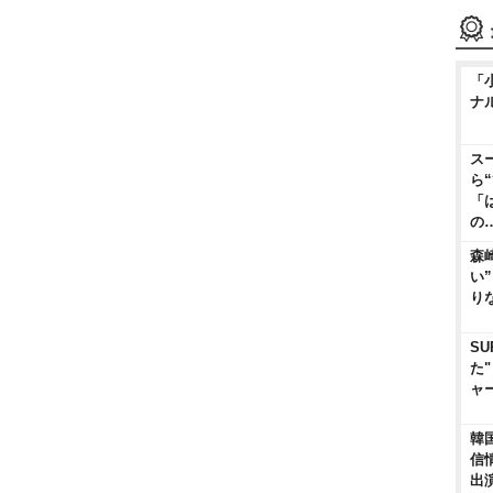
「
ナ
ス
ら
「
の
森
い
り
SU
た
ャ
韓
信
出