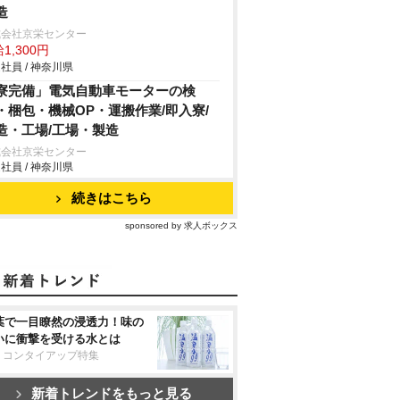
造
式会社京栄センター
1,300円
社員 / 神奈川県
寮完備」電気自動車モーターの検
・梱包・機械OP・運搬作業/即入寮/
造・工場/工場・製造
式会社京栄センター
社員 / 神奈川県
続きはこちら
sponsored by 求人ボックス
葉で一目瞭然の浸透力！味の
いに衝撃を受ける水とは
リコンタイアップ特集
新着トレンドをもっと見る