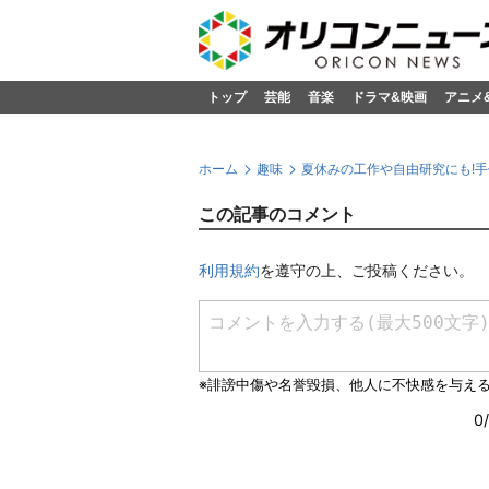
トップ
芸能
音楽
ドラマ&映画
アニメ
ホーム
趣味
夏休みの工作や自由研究にも!手
この記事のコメント
利用規約
を遵守の上、ご投稿ください。