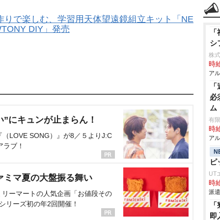
作りで楽しむ、学習用天体望遠鏡組立キット「NE
TONY DIY」発売
「
シ
株式
時給
アル
「
必
ム
い”にキュンが止まらん！
有限
時給
OVE SONG）』が8／５よりJ:C
アル
アラブ！
N
ピ
UT
ァミマ夏の大盤振る舞い
時給
派遣
ミリーマートの人気企画「お値段その
、シリーズ初の年2回開催！
「
即