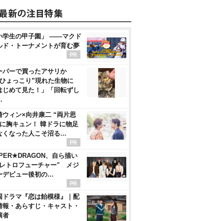
小学生の甲子園」 ――マクド
ルド・トーナメントが育む夢
ーパーで買ったアサリか
“ひょっこり”現れた生物に
はじめて見た！」「回転ずし
…
崎ウィン×向井康二 “両片思
”に胸キュン！ 韓ドラに物足
なくなった人こそ沼る…
PER★DRAGON、自ら描い
"レトロフューチャー" メジ
ーデビュー後初の…
国ドラマ『恋は飴模様』｜配
情報・あらすじ・キャスト・
演者