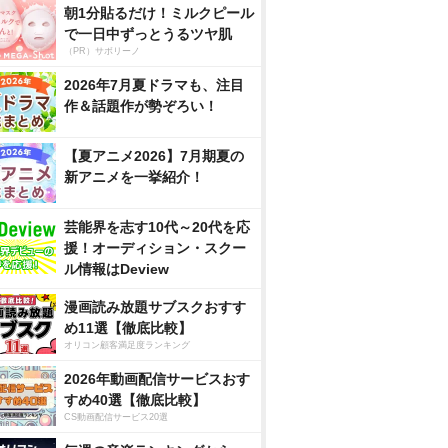
朝1分貼るだけ！ミルクピール
で一日中ずっとうるツヤ肌
（PR）サボリーノ
2026年7月夏ドラマも、注目
作＆話題作が勢ぞろい！
【夏アニメ2026】7月期夏の
新アニメを一挙紹介！
芸能界を志す10代～20代を応
援！オーディション・スクー
ル情報はDeview
漫画読み放題サブスクおすす
め11選【徹底比較】
オリコン顧客満足度ランキング
2026年動画配信サービスおす
すめ40選【徹底比較】
CS動画配信サービス20選