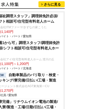
さらに見る
福祉調理スタッフ」調理師免許必須/
フト相談可/住宅型有料老人ホーム
会社ITMファーマ/きずなの家こうた
1,140円
バイト・パート / 愛知県
週1から可」調理スタッフ/調理師免許
須/シフト相談可/住宅型有料老人ホー
会社アイ/住宅型有料老人ホーム 澄川の丘
1,100円～1,200円
バイト・パート / 北海道
自動車製品のバリ取り・検査・
EW
ッキング/寮完備/日払い/工場・製造
エージェント株式会社AGT東海第一CU
1,270円
社員 / 愛知県
寮完備」リチウムイオン電池の製造/
入寮/製造・工場/日勤/日払い/工場・