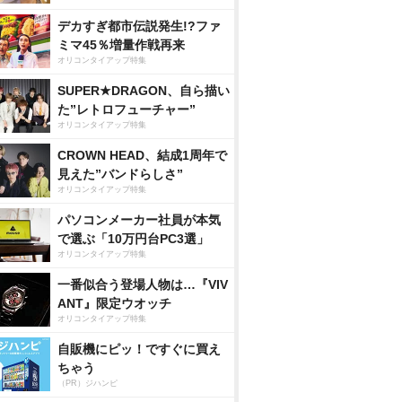
デカすぎ都市伝説発生!?ファ
ミマ45％増量作戦再来
オリコンタイアップ特集
SUPER★DRAGON、自ら描い
た”レトロフューチャー”
オリコンタイアップ特集
CROWN HEAD、結成1周年で
見えた”バンドらしさ”
オリコンタイアップ特集
パソコンメーカー社員が本気
で選ぶ「10万円台PC3選」
オリコンタイアップ特集
一番似合う登場人物は…『VIV
ANT』限定ウオッチ
オリコンタイアップ特集
自販機にピッ！ですぐに買え
ちゃう
（PR）ジハンピ