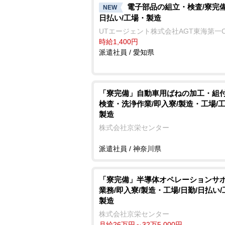
電子部品の組立・検査/寮完備
NEW
日払い/工場・製造
UTエージェント株式会社AGT東海第一
時給1,400円
派遣社員 / 愛知県
「寮完備」自動車用ばねの加工・組
検査・洗浄作業/即入寮/製造・工場/
製造
株式会社京栄センター
派遣社員 / 神奈川県
「寮完備」半導体オペレーションサ
業務/即入寮/製造・工場/日勤/日払い
製造
株式会社京栄センター
月給26万円～32万5,000円