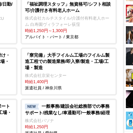
/日勤/
「福祉調理スタッフ」無資格可/シフト相談
可/介護付き有料老人ホーム
株式会社カルチスタイル/介護付有料老人ホー
CU
ム 白寿園ヴィラフォーレ荻窪
時給1,250円～1,300円
アルバイト・パート / 東京都
付け・
「寮完備」大手フイルム工場のフイルム製
工場・
造工程での製造業務/即入寮/製造・工場/工
場・製造
株式会社京栄センター
時給1,400円
派遣社員 / 神奈川県
ポート
一般事務/建設会社総務部での事務
NEW
/工場・
サポート/残業なし/車通勤可/一般事務/経理
株式会社パソナ
時給1,250円
派遣社員 / 愛知県