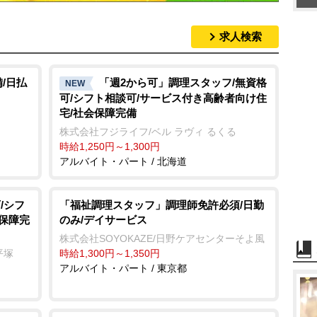
求人検索
/日払
「週2から可」調理スタッフ/無資格
NEW
可/シフト相談可/サービス付き高齢者向け住
宅/社会保障完備
株式会社フジライフ/ベル ラヴィ るくる
時給1,250円～1,300円
アルバイト・パート / 北海道
/シフ
「福祉調理スタッフ」調理師免許必須/日勤
会保障完
のみ/デイサービス
株式会社SOYOKAZE/日野ケアセンターそよ風
平塚
時給1,300円～1,350円
アルバイト・パート / 東京都