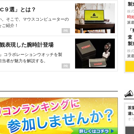
製
C９選」とは？
株
時給
い。そこで、マウスコンピューターの
派遣
をご紹介！
「
査
製
界観表現した腕時計登場
株
NT』コラボレーションウオッチを製
派遣
担当者が魅力を解説する。
茶
違
オ