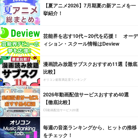
【夏アニメ2026】7月期夏の新アニメを一
挙紹介！
芸能界を志す10代～20代を応援！ オーデ
ィション・スクール情報はDeview
漫画読み放題サブスクおすすめ11選【徹底
比較】
オリコン顧客満足度ランキング
2026年動画配信サービスおすすめ40選
【徹底比較】
CS動画配信サービス20選
毎週の音楽ランキングから、ヒットの推移
をチェック！