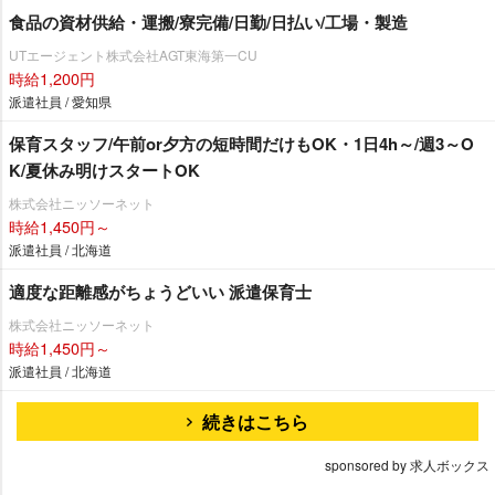
食品の資材供給・運搬/寮完備/日勤/日払い/工場・製造
UTエージェント株式会社AGT東海第一CU
時給1,200円
派遣社員 / 愛知県
保育スタッフ/午前or夕方の短時間だけもOK・1日4h～/週3～O
K/夏休み明けスタートOK
株式会社ニッソーネット
時給1,450円～
派遣社員 / 北海道
適度な距離感がちょうどいい 派遣保育士
株式会社ニッソーネット
時給1,450円～
派遣社員 / 北海道
続きはこちら
sponsored by 求人ボックス