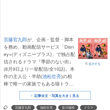
宮藤官九郎
が、企画・監督・脚本
を務め、動画配信サービス「Disn
ey+(ディズニープラス}」で独占配
信されるドラマ『季節のない街』
拡大する
(8月9日より一挙配信/全10話)。本
作の主人公・半助(
池松壮亮
)の相
棒で唯一の家族でもある猫トラ
を、俳優の
皆川猿時
とタレント猫
記事全文・写真を大きく見る
のベーコンの1人と1匹が演じてい
ることが新たに発表された。皆川
宮藤官九郎
池松壮亮
皆川猿時
ドラマ