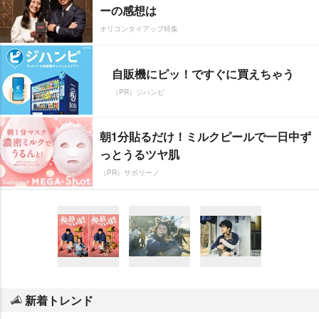
ーの感想は
オリコンタイアップ特集
自販機にピッ！ですぐに買えちゃう
（PR）ジハンピ
朝1分貼るだけ！ミルクピールで一日中ず
っとうるツヤ肌
（PR）サボリーノ
新着トレンド