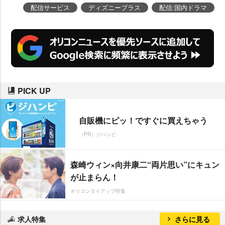
が演じる擬人化した「擬トラ」ver
配信サービス
ディズニープラス
配信:国内ドラマ
のキャラクターポスターもお披露
目となった。
PICK UP
自販機にピッ！ですぐに買えちゃう
（PR）ジハンピ
森崎ウィン×向井康二“両片思い”にキュン
が止まらん！
オリコンタイアップ特集
求人特集
さらに見る