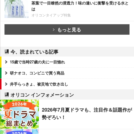
茶葉で一目瞭然の浸透力！味の違いに衝撃を受ける水と
は
オリコンタイアップ特集
もっと見る
今、読まれている記事
15歳で当時27歳の夫に一目惚れ
研ナオコ、コンビニで買う商品
井手らっきょ、被災地で炊き出し
オリコン インフォメーション
2026年7月夏ドラマも、注目作＆話題作が
勢ぞろい！