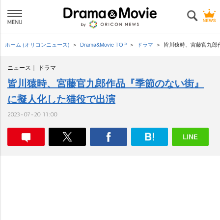
ホーム (オリコンニュース)
Drama&Movie TOP
ドラマ
皆川猿時、宮藤官九郎
ニュース
ドラマ
皆川猿時、宮藤官九郎作品『季節のない街』
に擬人化した猫役で出演
2023-07-20 11:00