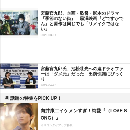
宮藤官九郎、企画・監督・脚本のドラマ
『季節のない街』 黒澤映画『どですかで
ん』と原作は同じでも「リメイクではな
い」
2023-08-01
宮藤官九郎氏、池松壮亮への連ドラオファ
ーは「ダメ元」だった 出演快諾にびっく
り
2024-04-25
話題の特集をPICK UP！
向井康二イケメンすぎ！純愛『（LOVE S
ONG）』
オリコンタイアップ特集