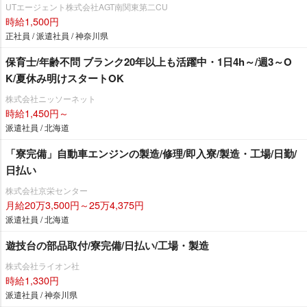
UTエージェント株式会社AGT南関東第二CU
時給1,500円
正社員 / 派遣社員 / 神奈川県
保育士/年齢不問 ブランク20年以上も活躍中・1日4h～/週3～O
K/夏休み明けスタートOK
株式会社ニッソーネット
時給1,450円～
派遣社員 / 北海道
「寮完備」自動車エンジンの製造/修理/即入寮/製造・工場/日勤/
日払い
株式会社京栄センター
月給20万3,500円～25万4,375円
派遣社員 / 北海道
遊技台の部品取付/寮完備/日払い/工場・製造
株式会社ライオン社
時給1,330円
派遣社員 / 神奈川県