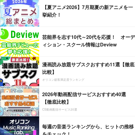
【夏アニメ2026】7月期夏の新アニメを一
挙紹介！
芸能界を志す10代～20代を応援！ オーデ
ィション・スクール情報はDeview
漫画読み放題サブスクおすすめ11選【徹底
比較】
オリコン顧客満足度ランキング
2026年動画配信サービスおすすめ40選
【徹底比較】
CS動画配信サービス20選
毎週の音楽ランキングから、ヒットの推移
をチェック！