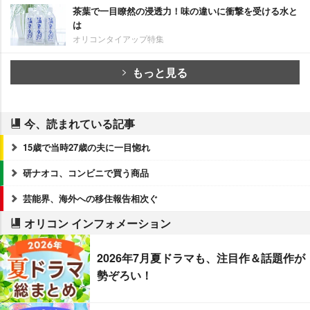
茶葉で一目瞭然の浸透力！味の違いに衝撃を受ける水と
は
オリコンタイアップ特集
もっと見る
今、読まれている記事
15歳で当時27歳の夫に一目惚れ
研ナオコ、コンビニで買う商品
芸能界、海外への移住報告相次ぐ
オリコン インフォメーション
2026年7月夏ドラマも、注目作＆話題作が
勢ぞろい！