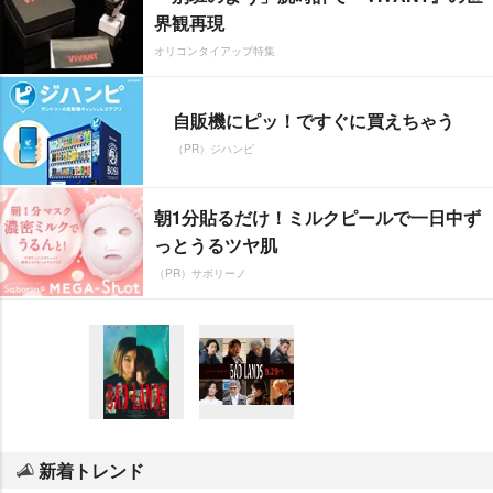
界観再現
オリコンタイアップ特集
自販機にピッ！ですぐに買えちゃう
（PR）ジハンピ
朝1分貼るだけ！ミルクピールで一日中ず
っとうるツヤ肌
（PR）サボリーノ
新着トレンド