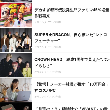
デカすぎ都市伝説発生!?ファミマ45％増量
作戦再来
オリコンタイアップ特集
SUPER★DRAGON、自ら描いた”レトロ
フューチャー”
オリコンタイアップ特集
CROWN HEAD、結成1周年で見えた”バン
ドらしさ”
オリコンタイアップ特集
【驚愕】メーカー社員が推す「10万円台」
神コスパPC
オリコンタイアップ特集
「別班のよう」腕時計で『VIVANT』の世