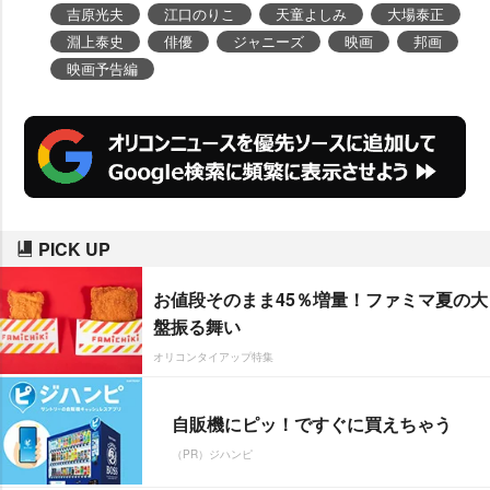
吉原光夫
江口のりこ
天童よしみ
大場泰正
淵上泰史
俳優
ジャニーズ
映画
邦画
映画予告編
PICK UP
お値段そのまま45％増量！ファミマ夏の大
盤振る舞い
オリコンタイアップ特集
自販機にピッ！ですぐに買えちゃう
（PR）ジハンピ