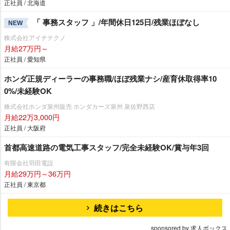
正社員 / 北海道
「 事務スタッフ 」/年間休日125日/残業ほぼなし
NEW
株式会社アイチテクノ
月給27万円～
正社員 / 愛知県
ホンダ正規ディーラーの事務職/ほぼ残業ナシ/産育休取得率10
0%/未経験OK
株式会社ホンダ泉州販売 ホンダカーズ泉州 泉佐野西店
月給22万3,000円
正社員 / 大阪府
首都高速道路の電気工事スタッフ/完全未経験OK/賞与年3回
有限会社羽田電設
月給29万円～36万円
正社員 / 東京都
続きはこちら
sponsored by 求人ボックス