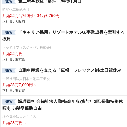
第二新卒歓迎「経理」/年休134日
NEW
昭和化工株式会社
月給22万1,750円～34万6,750円
正社員 / 大阪府
「キャリア採用」リゾートホテルG/事業成長を牽引する
NEW
採用
ヘッドオフィスジャパン株式会社
月給22万円～
正社員 / 東京都
自動車産業を支える「広報」フレックス制/土日祝休み
NEW
一般社団法人日本自動車工業会
月給25万7,000円～
正社員 / 東京都
調理員/社会福祉法人勤務/高年収/賞与年2回/長期特別休
NEW
暇あり/髪型服装自由
社会福祉法人とらくろ
月給28万円～