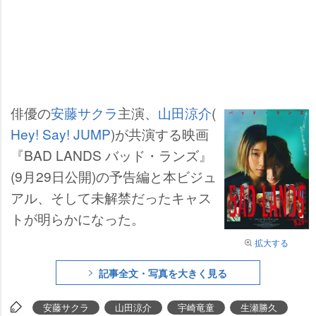
俳優の
安藤サクラ
主演、
山田涼介
(
Hey! Say! JUMP
)が共演する映画
『BAD LANDS バッド・ランズ』
(9月29日公開)の予告編と本ビジュ
アル、そして未解禁だったキャス
トが明らかになった。
拡大する
記事全文・写真を大きく見る
安藤サクラ
山田涼介
宇崎竜童
生瀬勝久