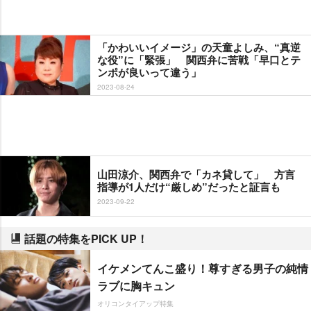
「かわいいイメージ」の天童よしみ、“真逆
な役”に「緊張」 関西弁に苦戦「早口とテ
ンポが良いって違う」
2023-08-24
山田涼介、関西弁で「カネ貸して」 方言
指導が1人だけ“厳しめ”だったと証言も
2023-09-22
話題の特集をPICK UP！
イケメンてんこ盛り！尊すぎる男子の純情
ラブに胸キュン
オリコンタイアップ特集