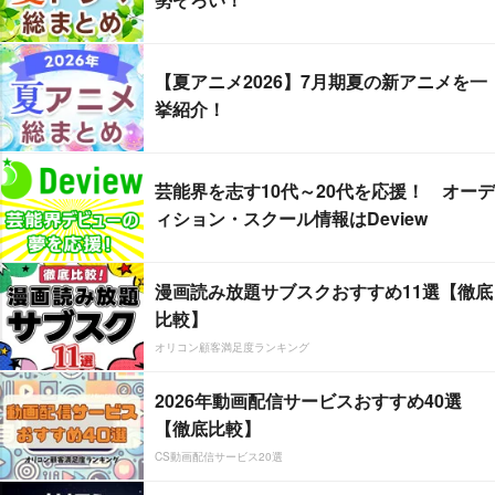
【夏アニメ2026】7月期夏の新アニメを一
挙紹介！
芸能界を志す10代～20代を応援！ オーデ
ィション・スクール情報はDeview
漫画読み放題サブスクおすすめ11選【徹底
比較】
オリコン顧客満足度ランキング
2026年動画配信サービスおすすめ40選
【徹底比較】
CS動画配信サービス20選