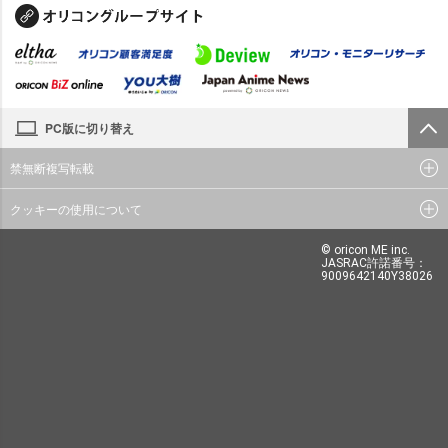
PC版に切り替え
禁無断複写転載
クッキーの使用について
© oricon ME inc.
JASRAC許諾番号：
9009642140Y38026