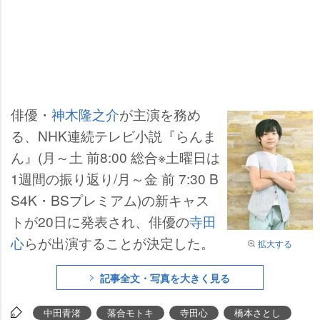
俳優・
神木隆之介
が主演を務め
る、NHK連続テレビ小説『らんま
ん』(月～土 前8:00 総合※土曜日は
1週間の振り返り/月～金 前 7:30 B
S4K・BSプレミアム)の新キャス
トが20日に発表され、俳優の
寺田
心
らが出演することが決定した。
拡大する
記事全文・写真を大きく見る
中田青渚
落合モトキ
寺田心
橋本さとし