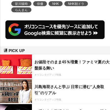
皆川猿時
俳優
NHK
NHK朝ドラ
らんまん
PICK UP
お値段そのまま45％増量！ファミマ夏の大
盤振る舞い
オリコンタイアップ特集
川島海荷さんと学ぶ 日常に潜む“人身取
引”のリアル
オリコンタイアップ特集