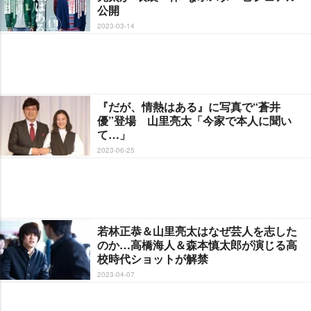
公開
2023-03-14
『だが、情熱はある』に写真で“蒼井
優”登場 山里亮太「今家で本人に聞い
て…」
2023-06-25
若林正恭＆山里亮太はなぜ芸人を志した
のか…高橋海人＆森本慎太郎が演じる高
校時代ショットが解禁
2023-04-07