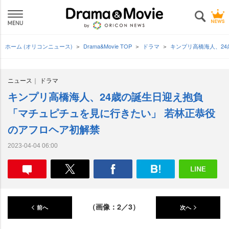
ホーム (オリコンニュース)
Drama&Movie TOP
ドラマ
キンプリ高橋海人、2
ニュース
ドラマ
キンプリ高橋海人、24歳の誕生日迎え抱負
「マチュピチュを見に行きたい」 若林正恭役
のアフロヘア初解禁
2023-04-04 06:00
（画像：2／3）
前へ
次へ