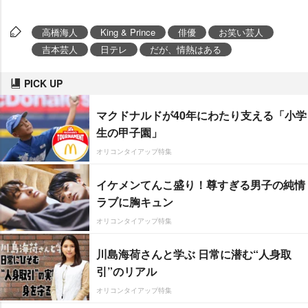
高橋海人
King & Prince
俳優
お笑い芸人
吉本芸人
日テレ
だが、情熱はある
PICK UP
マクドナルドが40年にわたり支える「小学
生の甲子園」
オリコンタイアップ特集
イケメンてんこ盛り！尊すぎる男子の純情
ラブに胸キュン
オリコンタイアップ特集
川島海荷さんと学ぶ 日常に潜む“人身取
引”のリアル
オリコンタイアップ特集