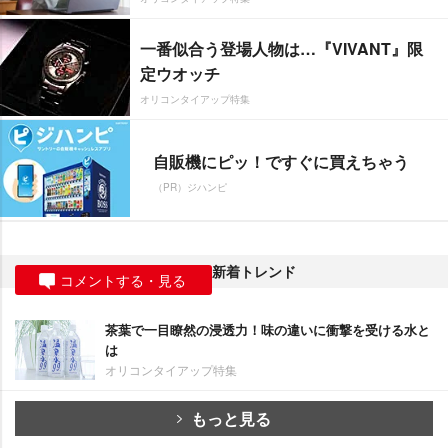
一番似合う登場人物は…『VIVANT』限
定ウオッチ
オリコンタイアップ特集
自販機にピッ！ですぐに買えちゃう
（PR）ジハンピ
新着トレンド
コメントする・見る
茶葉で一目瞭然の浸透力！味の違いに衝撃を受ける水と
は
オリコンタイアップ特集
もっと見る