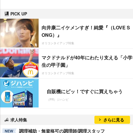
PICK UP
向井康二イケメンすぎ！純愛『（LOVE S
ONG）』
オリコンタイアップ特集
マクドナルドが40年にわたり支える「小学
生の甲子園」
オリコンタイアップ特集
自販機にピッ！ですぐに買えちゃう
（PR）ジハンピ
求人特集
さらに見る
調理補助・無資格可の調理師/調理スタッフ
NEW