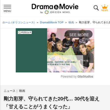
ホーム (オリコンニュース)
Drama&Movie TOP
映画
剛力彩芽、守られてきた2
SEE MORE
Powered by 
GliaStudios
M
ニュース
映画
u
t
剛力彩芽、守られてきた20代… 30代を迎え
e
「甘えることがうまくなった」