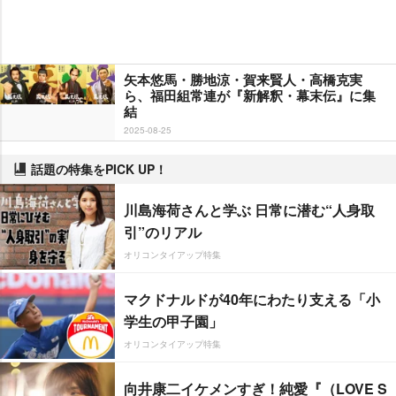
矢本悠馬・勝地涼・賀来賢人・高橋克実
ら、福田組常連が『新解釈・幕末伝』に集
結
2025-08-25
話題の特集をPICK UP！
川島海荷さんと学ぶ 日常に潜む“人身取
引”のリアル
オリコンタイアップ特集
マクドナルドが40年にわたり支える「小
学生の甲子園」
オリコンタイアップ特集
向井康二イケメンすぎ！純愛『（LOVE S