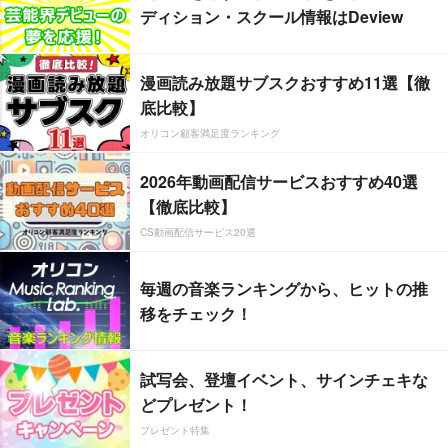
ディション・スクール情報はDeview
漫画読み放題サブスクおすすめ11選【徹
底比較】
オリコン顧客満足度ランキング
2026年動画配信サービスおすすめ40選
【徹底比較】
CS動画配信サービス20選
毎週の音楽ランキングから、ヒットの推
移をチェック！
試写会、登壇イベント、サインチェキな
どプレゼント！
プレゼント特集