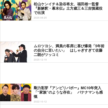
松山ケンイチ＆染谷将太、福田雄一監督
『新解釈・幕末伝』土方歳三＆三吉慎蔵役
で出演
2025-08-25
ムロツヨシ、満員の客席に喜び爆発「5年前
の自分に言いたい」 はしゃぎすぎて佐藤
二朗がツッコミ
2025-12-19
剛力彩芽『アンビリバボー』MC10年突入
「“家族”のような存在」 バナナマンも感
慨
2022-10-12