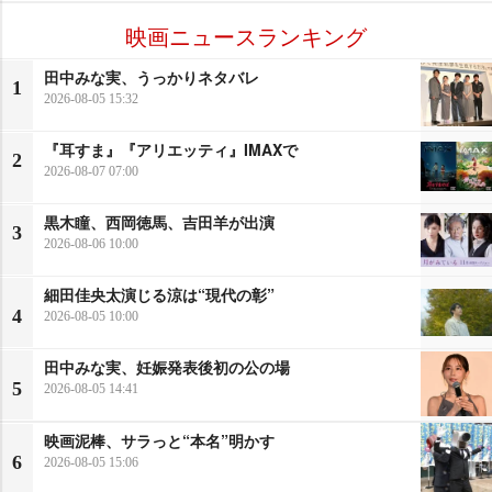
映画ニュースランキング
田中みな実、うっかりネタバレ
1
2026-08-05 15:32
『耳すま』『アリエッティ』IMAXで
2
2026-08-07 07:00
黒木瞳、西岡徳馬、吉田羊が出演
3
2026-08-06 10:00
細田佳央太演じる涼は“現代の彰”
4
2026-08-05 10:00
田中みな実、妊娠発表後初の公の場
5
2026-08-05 14:41
映画泥棒、サラっと“本名”明かす
6
2026-08-05 15:06