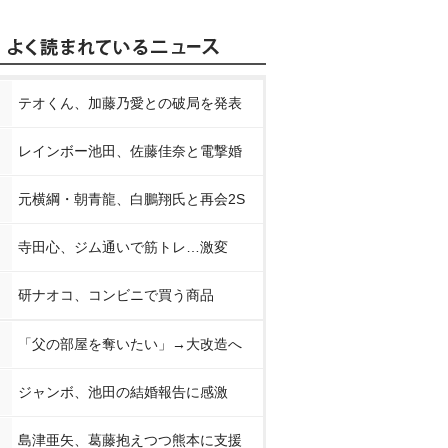
テオくん、加藤乃愛との破局を発表
レインボー池田、佐藤佳奈と電撃婚
元横綱・朝青龍、白鵬翔氏と再会2S
寺田心、ジム通いで筋トレ…激変
研ナオコ、コンビニで買う商品
「父の部屋を奪いたい」→大改造へ
ジャンボ、池田の結婚報告に感激
島津亜矢、葛藤抱えつつ熊本に支援