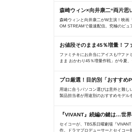
森崎ウィン×向井康二“両片思
森崎ウィンと向井康二がW主演！映画『（L
OM STREAMで最速配信。究極のピュ
お値段そのまま45％増量！フ
ファミチキにお弁当にアイスも!?ファ
まま おかわり45％増量作戦」が今夏
プロ厳選！目的別「おすすめP
用途に合うパソコン選びは意外と難し
製品担当者が用途別のおすすめモデル
『VIVANT』続編の鍵は…世
セイコーが、TBS系日曜劇場『VIVA
作。ドラマプロデューサーとセイコー