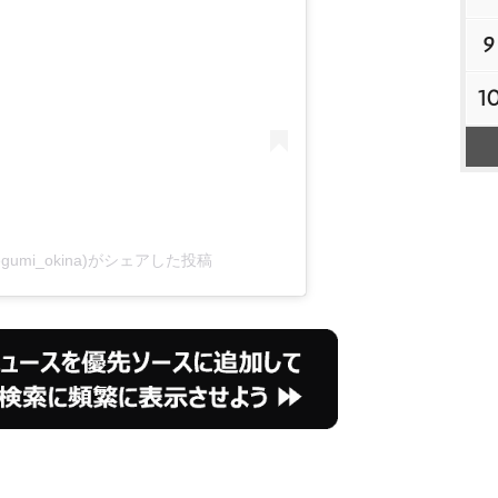
9
1
megumi_okina)がシェアした投稿