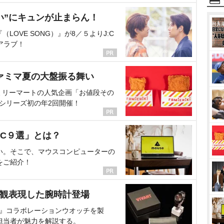
い”にキュンが止まらん！
OVE SONG）』が8／５よりJ:C
アラブ！
ァミマ夏の大盤振る舞い
ミリーマートの人気企画「お値段その
、シリーズ初の年2回開催！
C９選」とは？
い。そこで、マウスコンピューターの
をご紹介！
界観表現した腕時計登場
NT』コラボレーションウオッチを製
担当者が魅力を解説する。