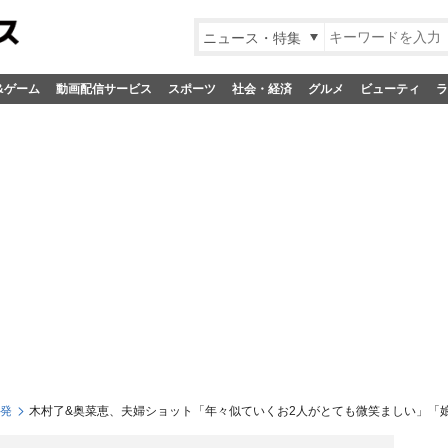
ニュース・特集
&ゲーム
動画配信サービス
スポーツ
社会・経済
グルメ
ビューティ
ラ
S発
木村了&奥菜恵、夫婦ショット「年々似ていくお2人がとても微笑ましい」「