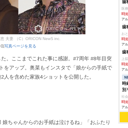
歯
医療
時給
アル
歯
お
夫妻 （C）ORICON NewS inc.
時給
アル
写真ページを見る
歯
。ここまでこれた事に感謝。#7周年 #8年目突
上
時給
ットをアップ。奥菜もインスタで「娘からの手紙で
アル
2人を含めた家族4ショットを公開した。
N
時
別
社会
時給
アル
 娘ちゃんからのお手紙は泣けるね」「おふたり