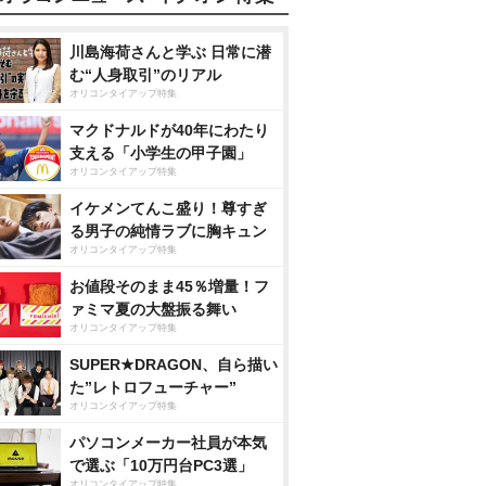
川島海荷さんと学ぶ 日常に潜
む“人身取引”のリアル
オリコンタイアップ特集
マクドナルドが40年にわたり
支える「小学生の甲子園」
オリコンタイアップ特集
イケメンてんこ盛り！尊すぎ
る男子の純情ラブに胸キュン
オリコンタイアップ特集
お値段そのまま45％増量！フ
ァミマ夏の大盤振る舞い
オリコンタイアップ特集
SUPER★DRAGON、自ら描い
た”レトロフューチャー”
オリコンタイアップ特集
パソコンメーカー社員が本気
で選ぶ「10万円台PC3選」
オリコンタイアップ特集