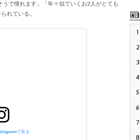
そうで憧れます」「年々似ていくお2人がとても
せられている。
1
2
3
4
5
6
7
tagramで見る
8