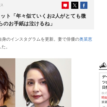
ス
ョット「年々似ていくお2人がとても微
らのお手紙は泣けるね」
、自身のインスタグラムを更新。妻で俳優の
奥菜恵
した。
デ
ツ
日
株
時給
派遣