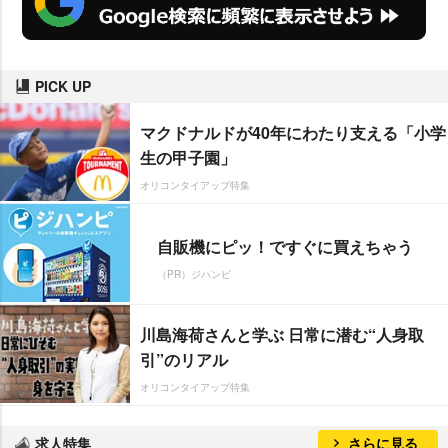
PICK UP
マクドナルドが40年にわたり支える「小学
生の甲子園」
オリコンタイアップ特集
自販機にピッ！ですぐに買えちゃう
（PR）ジハンピ
川島海荷さんと学ぶ 日常に潜む“人身取
引”のリアル
オリコンタイアップ特集
求人特集
さらに見る