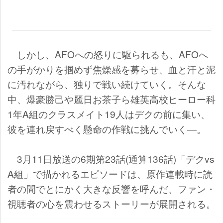
しかし、AFOへの怒りに駆られるも、AFOへ
の手がかりを掴めず焦燥感を募らせ、血と汗と泥
に汚れながら、独りで戦い続けていく。そんな
中、爆豪勝己や麗日お茶子ら雄英高校ヒーロー科
1年A組のクラスメイト19人はデクの前に集い、
彼を連れ戻すべく懸命の作戦に挑んでいく―。
3月11日放送の6期第23話(通算136話)「デクvs
A組」で描かれるエピソードは、原作連載時に読
者の間でとにかく大きな反響を呼んだ、ファン・
視聴者の心を震わせるストーリーが展開される。