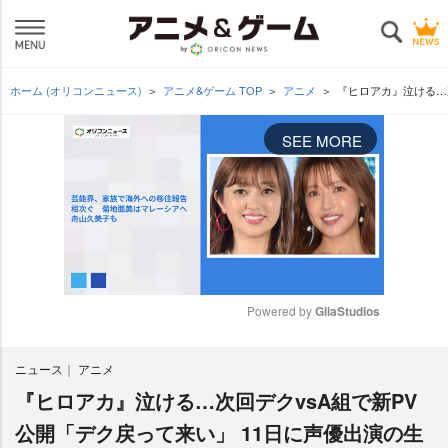
ホーム (オリコンニュース)
アニメ&ゲーム TOP
アニメ
『ヒロアカ』泣ける…
SEE MORE
Powered by 
GliaStudios
M
ニュース
アニメ
u
t
『ヒロアカ』泣ける…次回デクvsA組で新PV
e
公開「デク戻って来い」 11日に声優出演の生