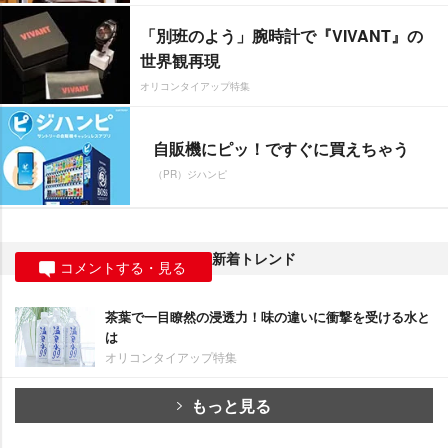
「別班のよう」腕時計で『VIVANT』の
世界観再現
オリコンタイアップ特集
自販機にピッ！ですぐに買えちゃう
（PR）ジハンピ
新着トレンド
コメントする・見る
茶葉で一目瞭然の浸透力！味の違いに衝撃を受ける水と
は
オリコンタイアップ特集
もっと見る