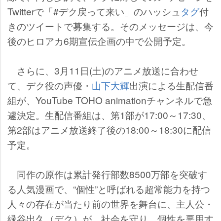
Twitterで「#デク戻って来い」のハッシュ
タグ
付
きのツイートで募集する。そのメッセージは、今
後のヒロアカ6期宣伝企画の中で公開予定。
さらに、3月11日(土)のアニメ放送に合わせ
て、デク役の声優・
山下大輝
出演による生配信番
組が、YouTube TOHO animationチャンネルで急
遽決定。生配信番組は、第1部が17:00～17:30、
第2部はアニメ放送終了後の18:00～18:30に配信
予定。
同作の原作は累計発行部数8500万部を突破す
る人気漫画で、“個性”と呼ばれる超常能力を持つ
人々の存在が当たり前の世界を舞台に、主人公・
緑谷出久（デク）が、社会を守り、個性を悪用す