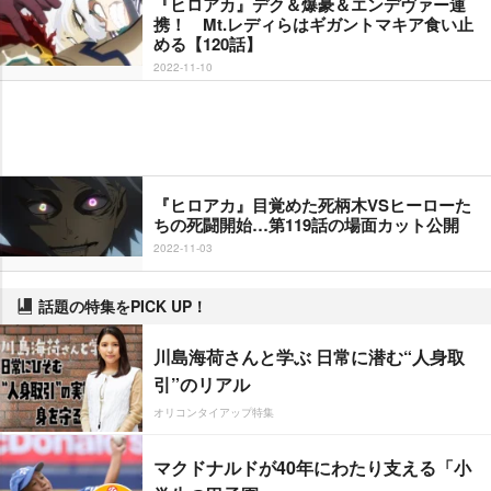
『ヒロアカ』デク＆爆豪＆エンデヴァー連
携！ Mt.レディらはギガントマキア食い止
める【120話】
2022-11-10
『ヒロアカ』目覚めた死柄木VSヒーローた
ちの死闘開始…第119話の場面カット公開
2022-11-03
話題の特集をPICK UP！
川島海荷さんと学ぶ 日常に潜む“人身取
引”のリアル
オリコンタイアップ特集
マクドナルドが40年にわたり支える「小