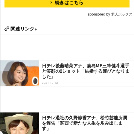
続きはこちら
sponsored by 求人ボックス
関連リンク+
日テレ後藤晴菜アナ、鹿島MF三竿健斗選手
と笑顔の2ショット「結婚する運びとなりま
した」
2021-10-12
日テレ退社の久野静香アナ、松竹芸能所属
を報告「関西で新たな人生を歩み出しま
す」