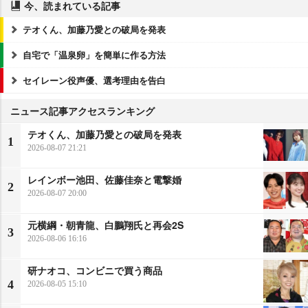
今、読まれている記事
テオくん、加藤乃愛との破局を発表
自宅で「温泉卵」を簡単に作る方法
セイレーン役声優、選考理由を告白
ニュース記事アクセスランキング
テオくん、加藤乃愛との破局を発表
1
2026-08-07 21:21
レインボー池田、佐藤佳奈と電撃婚
2
2026-08-07 20:00
元横綱・朝青龍、白鵬翔氏と再会2S
3
2026-08-06 16:16
研ナオコ、コンビニで買う商品
4
2026-08-05 15:10