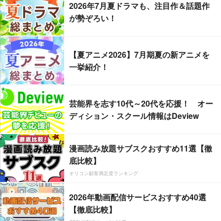
2026年7月夏ドラマも、注目作＆話題作
が勢ぞろい！
【夏アニメ2026】7月期夏の新アニメを
一挙紹介！
芸能界を志す10代～20代を応援！ オー
ディション・スクール情報はDeview
漫画読み放題サブスクおすすめ11選【徹
底比較】
オリコン顧客満足度ランキング
2026年動画配信サービスおすすめ40選
【徹底比較】