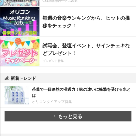
CS動画配信サービス20選
毎週の音楽ランキングから、ヒットの推
移をチェック！
試写会、登壇イベント、サインチェキな
どプレゼント！
プレゼント特集
新着トレンド
茶葉で一目瞭然の浸透力！味の違いに衝撃を受ける水と
は
オリコンタイアップ特集
もっと見る