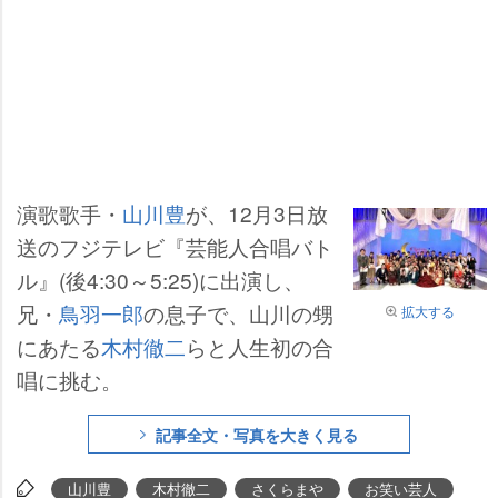
演歌歌手・
山川豊
が、12月3日放
送のフジテレビ『芸能人合唱バト
ル』(後4:30～5:25)に出演し、
兄・
鳥羽一郎
の息子で、山川の甥
拡大する
にあたる
木村徹二
らと人生初の合
唱に挑む。
記事全文・写真を大きく見る
山川豊
木村徹二
さくらま
お笑い芸人