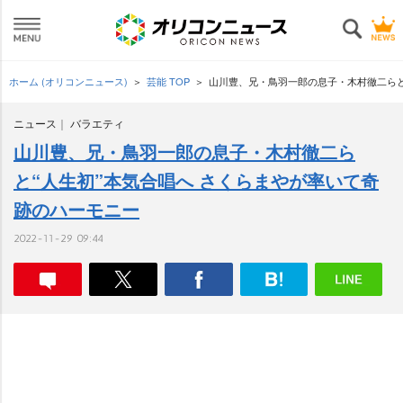
ホーム (オリコンニュース)
芸能 TOP
山川豊、兄・鳥羽一郎の息子・木村徹二らと
ニュース
バラエティ
山川豊、兄・鳥羽一郎の息子・木村徹二ら
と“人生初”本気合唱へ さくらまやが率いて奇
跡のハーモニー
2022-11-29 09:44