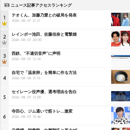
ニュース記事アクセスランキング
テオくん、加藤乃愛との破局を発表
1
2026-08-07 21:21
レインボー池田、佐藤佳奈と電撃婚
2
2026-08-07 20:00
西鉄、“不適切音声”に声明
3
2026-08-07 12:34
自宅で「温泉卵」を簡単に作る方法
4
2026-08-06 15:10
セイレーン役声優、選考理由を告白
5
2026-08-07 12:00
寺田心、ジム通いで筋トレ…激変
6
2026-08-07 10:46
元横綱・朝青龍、白鵬翔氏と再会2S