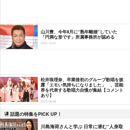
山川豊、今年8月に“熟年離婚”していた
「円満な形です」所属事務所が認める
2022-12-01
松井珠理奈、卒業後初のグループ歌唱を披
露「エモい気持ちになりました」 、芸能
界を代表する歌唱力自慢が集結【コメント
あり】
2025-06-08
話題の特集をPICK UP！
川島海荷さんと学ぶ 日常に潜む“人身取