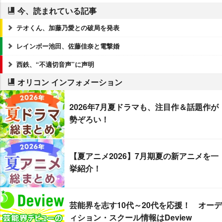
今、読まれている記事
テオくん、加藤乃愛との破局を発表
レインボー池田、佐藤佳奈と電撃婚
西鉄、“不適切音声”に声明
オリコン インフォメーション
2026年7月夏ドラマも、注目作＆話題作が
勢ぞろい！
【夏アニメ2026】7月期夏の新アニメを一
挙紹介！
芸能界を志す10代～20代を応援！ オーデ
ィション・スクール情報はDeview