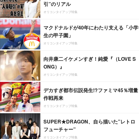
引”のリアル
オリコンタイアップ特集
マクドナルドが40年にわたり支える「小学
生の甲子園」
オリコンタイアップ特集
向井康二イケメンすぎ！純愛『（LOVE S
ONG）』
オリコンタイアップ特集
デカすぎ都市伝説発生!?ファミマ45％増量
作戦再来
オリコンタイアップ特集
SUPER★DRAGON、自ら描いた”レトロ
フューチャー”
オリコンタイアップ特集