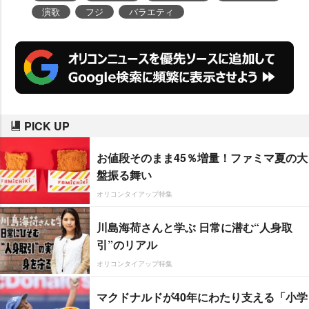
演歌
フジ
バラエティ
PICK UP
お値段そのまま45％増量！ファミマ夏の大
盤振る舞い
オリコンタイアップ特集
川島海荷さんと学ぶ 日常に潜む“人身取
引”のリアル
オリコンタイアップ特集
マクドナルドが40年にわたり支える「小学