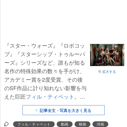
『スター・ウォーズ』『ロボコッ
プ』『スターシップ・トゥルーパ
ーズ』シリーズなど、誰もが知る
名作の特殊効果の数々を手がけ、
拡大する
アカデミー賞を2度受賞、その後
のSF作品に計り知れない影響を与
えた巨匠
フィル・ティペット
。C
G技術の進歩に追い込まれながら
記事全文・写真を大きく見る
も30年の時を経て完成させたスト
ップモーションアニメ『マッドゴ
フィル・ティペット
動画
映画
洋画