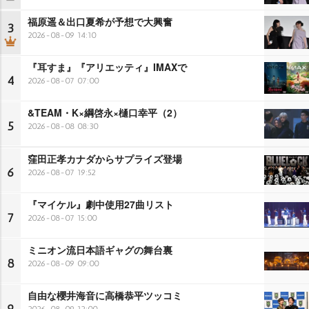
福原遥＆出口夏希が予想で大興奮
3
2026-08-09 14:10
『耳すま』『アリエッティ』IMAXで
4
2026-08-07 07:00
&TEAM・K×綱啓永×樋口幸平（2）
5
2026-08-08 08:30
窪田正孝カナダからサプライズ登場
6
2026-08-07 19:52
『マイケル』劇中使用27曲リスト
7
2026-08-07 15:00
ミニオン流日本語ギャグの舞台裏
8
2026-08-09 09:00
自由な櫻井海音に高橋恭平ツッコミ
2026-08-09 12:00