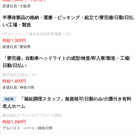
派遣社員 / 大阪府
半導体製品の格納・運搬・ピッキング・組立て/寮完備/日勤/日払
い/工場・製造
UTエージェント株式会社AGT東海第一CU
時給1,320円
派遣社員 / 愛知県
「寮完備」自動車ヘッドライトの成型/検査/即入寮/製造・工場/
日勤/日払い
株式会社京栄センター
時給1,400円
派遣社員 / 神奈川県
「福祉調理スタッフ」無資格可/日勤のみ/介護付き有料
NEW
老人ホーム
株式会社アプルール/アプルール鵠沼
時給1,240円
アルバイト・パート / 神奈川県