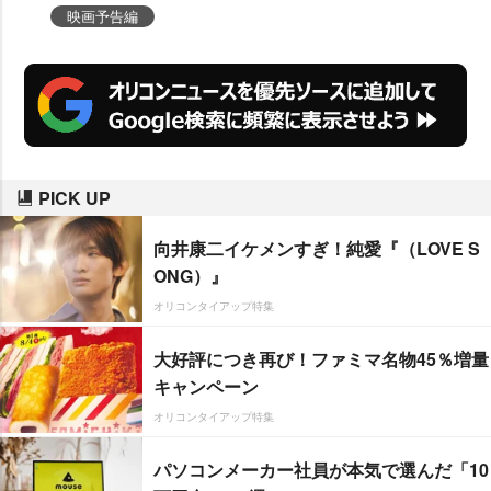
ッド』(12月2日より全国順次公開)
映画予告編
より、驚異の制作過程が分かるメ
イキング映像&写真が到着した。
PICK UP
向井康二イケメンすぎ！純愛『（LOVE S
ONG）』
オリコンタイアップ特集
大好評につき再び！ファミマ名物45％増量
キャンペーン
オリコンタイアップ特集
パソコンメーカー社員が本気で選んだ「10