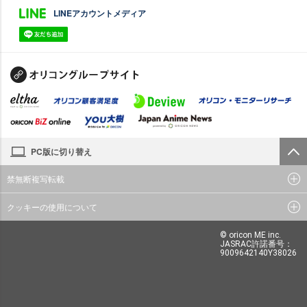
LINEアカウントメディア
PC版に切り替え
禁無断複写転載
クッキーの使用について
© oricon ME inc.
JASRAC許諾番号：
9009642140Y38026