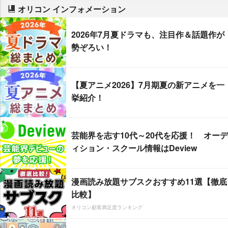
オリコン インフォメーション
2026年7月夏ドラマも、注目作＆話題作が
勢ぞろい！
【夏アニメ2026】7月期夏の新アニメを一
挙紹介！
芸能界を志す10代～20代を応援！ オーデ
ィション・スクール情報はDeview
漫画読み放題サブスクおすすめ11選【徹底
比較】
オリコン顧客満足度ランキング