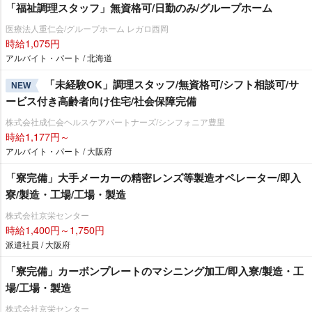
「福祉調理スタッフ」無資格可/日勤のみ/グループホーム
医療法人重仁会/グループホーム レガロ西岡
時給1,075円
アルバイト・パート / 北海道
「未経験OK」調理スタッフ/無資格可/シフト相談可/サ
NEW
ービス付き高齢者向け住宅/社会保障完備
株式会社成仁会ヘルスケアパートナーズ/シンフォニア豊里
時給1,177円～
アルバイト・パート / 大阪府
「寮完備」大手メーカーの精密レンズ等製造オペレーター/即入
寮/製造・工場/工場・製造
株式会社京栄センター
時給1,400円～1,750円
派遣社員 / 大阪府
「寮完備」カーボンプレートのマシニング加工/即入寮/製造・工
場/工場・製造
株式会社京栄センター