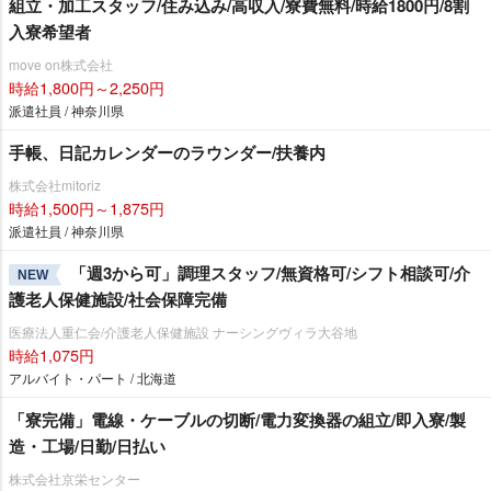
組立・加工スタッフ/住み込み/高収入/寮費無料/時給1800円/8割
入寮希望者
move on株式会社
時給1,800円～2,250円
派遣社員 / 神奈川県
手帳、日記カレンダーのラウンダー/扶養内
株式会社mitoriz
時給1,500円～1,875円
派遣社員 / 神奈川県
「週3から可」調理スタッフ/無資格可/シフト相談可/介
NEW
護老人保健施設/社会保障完備
医療法人重仁会/介護老人保健施設 ナーシングヴィラ大谷地
時給1,075円
アルバイト・パート / 北海道
「寮完備」電線・ケーブルの切断/電力変換器の組立/即入寮/製
造・工場/日勤/日払い
株式会社京栄センター