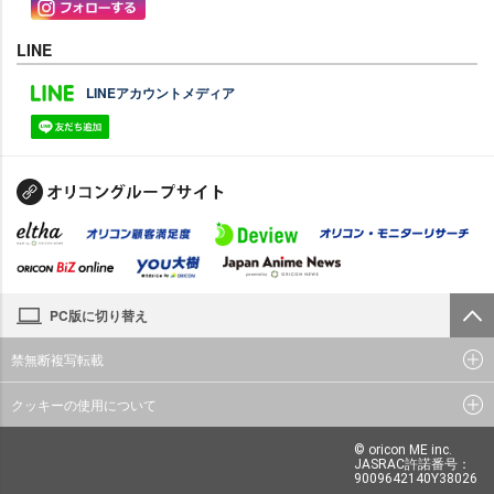
LINE
LINEアカウントメディア
PC版に切り替え
禁無断複写転載
クッキーの使用について
© oricon ME inc.
JASRAC許諾番号：
9009642140Y38026