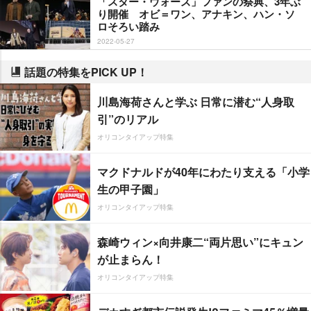
「スター・ウォーズ」ファンの祭典、3年ぶ
り開催 オビ＝ワン、アナキン、ハン・ソ
ロそろい踏み
2022-05-27
話題の特集をPICK UP！
川島海荷さんと学ぶ 日常に潜む“人身取
引”のリアル
オリコンタイアップ特集
マクドナルドが40年にわたり支える「小学
生の甲子園」
オリコンタイアップ特集
森崎ウィン×向井康二“両片思い”にキュン
が止まらん！
オリコンタイアップ特集