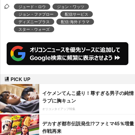
ン・センターにて開催されたディ
ジュード・ロウ
ジョン・ワッツ
ズニーファンイベント「D23 Exp
ジョン・ファブロー
配信サービス
o」で10日、主演の
ジュード・ロ
ディズニープラス
配信:海外ドラマ
スター・ウォーズ
ウ
、監督の
ジョン・ワッツ
、脚本
のクリストファー・フォードが登
壇し、撮影の真っ最中であること
が伝えられた。
PICK UP
イケメンてんこ盛り！尊すぎる男子の純情
ラブに胸キュン
オリコンタイアップ特集
デカすぎ都市伝説発生!?ファミマ45％増量
作戦再来