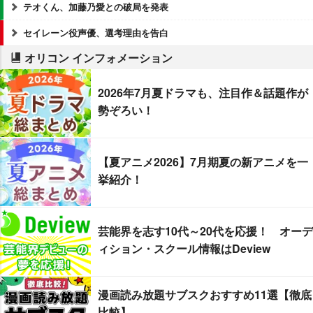
テオくん、加藤乃愛との破局を発表
セイレーン役声優、選考理由を告白
オリコン インフォメーション
2026年7月夏ドラマも、注目作＆話題作が
勢ぞろい！
【夏アニメ2026】7月期夏の新アニメを一
挙紹介！
芸能界を志す10代～20代を応援！ オーデ
ィション・スクール情報はDeview
漫画読み放題サブスクおすすめ11選【徹底
比較】