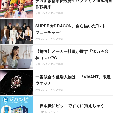
デカすぎ都市伝説発生!?ファミマ45％増量
作戦再来
オリコンタイアップ特集
SUPER★DRAGON、自ら描いた”レトロ
フューチャー”
オリコンタイアップ特集
【驚愕】メーカー社員が推す「10万円台」
神コスパPC
オリコンタイアップ特集
一番似合う登場人物は…『VIVANT』限定
ウオッチ
オリコンタイアップ特集
自販機にピッ！ですぐに買えちゃう
（PR）ジハンピ