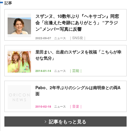
記事
スザンヌ、10数年ぶり『ヘキサゴン』同窓
会「出逢えた奇跡にありがとう」 “アラジ
ン”メンバー写真に反響
｜SNS発｜
2022-09-07
ニュース
里田まい、出産のスザンヌを祝福「こちらが幸
せな気分」
｜芸能｜
2014-01-14
ニュース
Pabo、2年半ぶりのシングルは南明奈との両A
面
｜音楽｜
2010-02-18
ニュース
記事をもっと見る