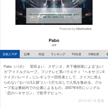
Powered by 
GliaStudios
M
Pabo
u
ぱぼ
t
e
芸能人TOP
記事
作品
ランキング
TV出演
CM出演
Pabo（パボ） 里田まい、スザンヌ、木下優樹菜による“おバ
カ”アイドルグループ。フジテレビ系バラエティ『ヘキサゴンII
クイズパレード』にレギュラー回答者として、クイズに答え
られない“おバカ3人娘”という打ち出しで人気を集める。グル
ープ名は番組内での公募によるもの。2007年9月にシングル
「恋のヘキサゴン」で歌手デビュー。
2010-03-19 更新