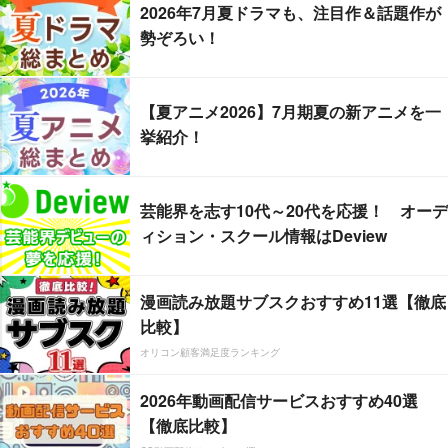
2026年7月夏ドラマも、注目作＆話題作が
勢ぞろい！
【夏アニメ2026】7月期夏の新アニメを一
挙紹介！
芸能界を志す10代～20代を応援！ オーデ
ィション・スクール情報はDeview
漫画読み放題サブスクおすすめ11選【徹底
比較】
オリコン顧客満足度ランキング
2026年動画配信サービスおすすめ40選
【徹底比較】