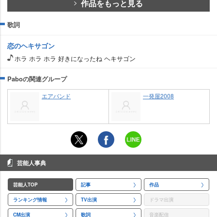
作品をもっと見る
歌詞
恋のヘキサゴン
ホラ ホラ ホラ 好きになったね ヘキサゴン
Paboの関連グループ
エアバンド
一発屋2008
芸能人事典
芸能人TOP
記事
作品
ランキング情報
TV出演
ドラマ出演
CM出演
歌詞
音楽配信