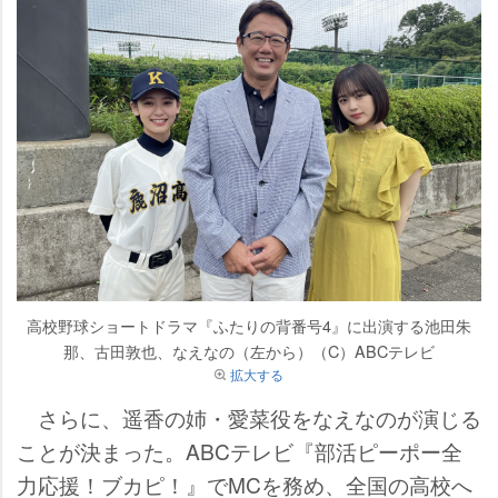
高校野球ショートドラマ『ふたりの背番号4』に出演する池田朱
那、古田敦也、なえなの（左から）（C）ABCテレビ
拡大する
さらに、遥香の姉・愛菜役をなえなのが演じる
ことが決まった。ABCテレビ『部活ピーポー全
力応援！ブカピ！』でMCを務め、全国の高校へ