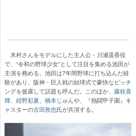
木村さんをモデルにした主人公・川瀬遥香役
で、“令和の野球少女”として注目を集める池田が
主演を務める。池田は7年間野球に打ち込んだ経
験があり、阪神・巨人戦の始球式で豪快なピッチ
ングを披露して話題も呼んだ。このほか、
藤枝喜
輝
、
紺野彩夏
、
橋本じゅん
、『熱闘甲子園』キ
ャスターの
古田敦也
氏が共演する。