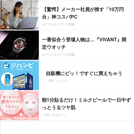
【驚愕】メーカー社員が推す「10万円
台」神コスパPC
オリコンタイアップ特集
一番似合う登場人物は…『VIVANT』限
定ウオッチ
オリコンタイアップ特集
自販機にピッ！ですぐに買えちゃう
（PR）ジハンピ
朝1分貼るだけ！ミルクピールで一日中ず
っとうるツヤ肌
（PR）サボリーノ