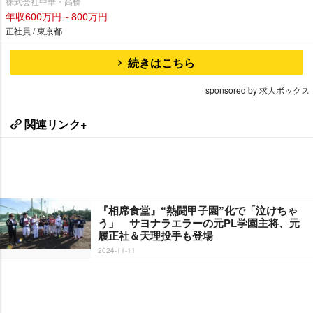
株式会社中華・高橋
年収600万円～800万円
正社員 / 東京都
続きはこちら
sponsored by 求人ボックス
関連リンク+
『相席食堂』“熱闘甲子園”化で「泣けちゃ
う」 サヨナラエラーの元PL学園主将、元
履正社＆天理投手も登場
2024-11-11