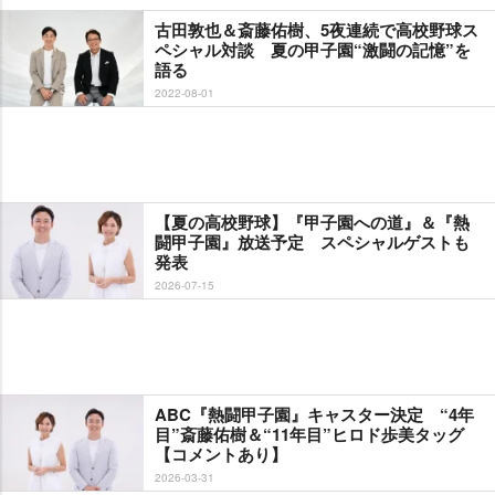
古田敦也＆斎藤佑樹、5夜連続で高校野球ス
ペシャル対談 夏の甲子園“激闘の記憶”を
語る
2022-08-01
【夏の高校野球】『甲子園への道』＆『熱
闘甲子園』放送予定 スペシャルゲストも
発表
2026-07-15
ABC『熱闘甲子園』キャスター決定 “4年
目”斎藤佑樹＆“11年目”ヒロド歩美タッグ
【コメントあり】
2026-03-31