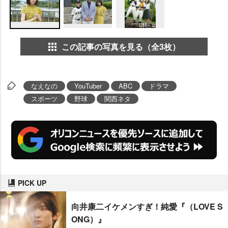
この記事の写真を見る（全3枚）
なえなの
YouTuber
ABC
ドラマ
スポーツ
野球
関西ネタ
PICK UP
向井康二イケメンすぎ！純愛『（LOVE S
ONG）』