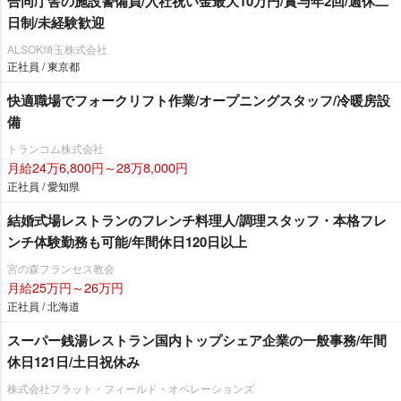
合同庁舎の施設警備員/入社祝い金最大10万円/賞与年2回/週休二
日制/未経験歓迎
ALSOK埼玉株式会社
正社員 / 東京都
快適職場でフォークリフト作業/オープニングスタッフ/冷暖房設
備
トランコム株式会社
月給24万6,800円～28万8,000円
正社員 / 愛知県
結婚式場レストランのフレンチ料理人/調理スタッフ・本格フレ
ンチ体験勤務も可能/年間休日120日以上
宮の森フランセス教会
月給25万円～26万円
正社員 / 北海道
スーパー銭湯レストラン国内トップシェア企業の一般事務/年間
休日121日/土日祝休み
株式会社フラット・フィールド・オペレーションズ