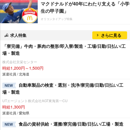
マクドナルドが40年にわたり支える「小学
生の甲子園」
オリコンタイアップ特集
求人特集
さらに見る
「寮完備」牛肉・豚肉の整形/即入寮/製造・工場/日勤/日払い/工
場・製造
株式会社京栄センター
時給1,200円～1,500円
派遣社員 / 北海道
自動車製品の検査・選別・洗浄/寮完備/日勤/日払い/工
NEW
場・製造
UTエージェント株式会社AGT東海第一CU
時給1,300円
派遣社員 / 愛知県
食品の資材供給・運搬/寮完備/日勤/日払い/工場・製造
NEW