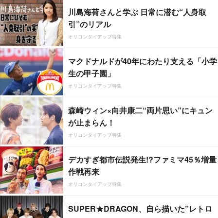
川島海荷さんと学ぶ 日常に潜む“人身取
引”のリアル
オリコンタイアップ特集
マクドナルドが40年にわたり支える「小学
生の甲子園」
オリコンタイアップ特集
森崎ウィン×向井康二“両片思い”にキュン
が止まらん！
オリコンタイアップ特集
デカすぎ都市伝説発生!?ファミマ45％増量
作戦再来
オリコンタイアップ特集
SUPER★DRAGON、自ら描いた”レトロ