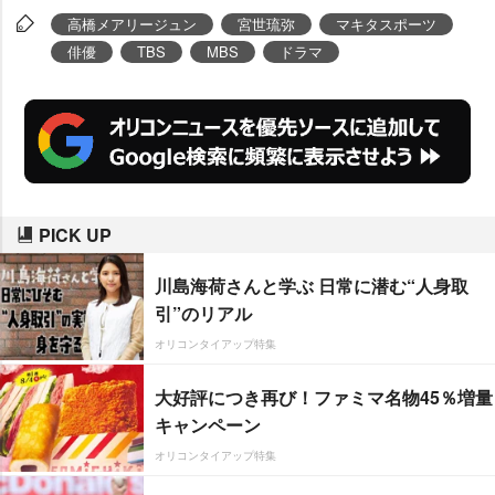
高橋メアリージュン
宮世琉弥
マキタスポーツ
俳優
TBS
MBS
ドラマ
PICK UP
川島海荷さんと学ぶ 日常に潜む“人身取
引”のリアル
オリコンタイアップ特集
大好評につき再び！ファミマ名物45％増量
キャンペーン
オリコンタイアップ特集