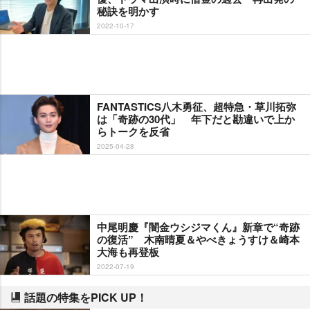
秘訣を明かす
2022-10-17
FANTASTICS八木勇征、超特急・草川拓弥
は「奇跡の30代」 年下だと勘違いで上か
らトークを反省
2025-04-28
中尾明慶『闇金ウシジマくん』新章で“奇跡
の復活” 木南晴夏＆やべきょうすけ＆崎本
大海も再登板
2022-07-19
話題の特集をPICK UP！