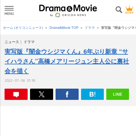
ホーム (オリコンニュース)
Drama&Movie TOP
ドラマ
実写版『闇金ウシジマく
ニュース
ドラマ
実写版『闇金ウシジマくん』6年ぶり新章 “サ
イハラさん”高橋メアリージュン主人公に裏社
会を描く
2022-07-06 10:38