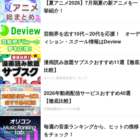
【夏アニメ2026】7月期夏の新アニメを一
挙紹介！
芸能界を志す10代～20代を応援！ オーデ
ィション・スクール情報はDeview
漫画読み放題サブスクおすすめ11選【徹底
比較】
オリコン顧客満足度ランキング
2026年動画配信サービスおすすめ40選
【徹底比較】
CS動画配信サービス20選
毎週の音楽ランキングから、ヒットの推移
をチェック！