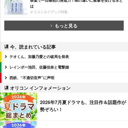
茶葉で一目瞭然の浸透力！味の違いに衝撃を受ける水と
は
オリコンタイアップ特集
もっと見る
今、読まれている記事
テオくん、加藤乃愛との破局を発表
レインボー池田、佐藤佳奈と電撃婚
西鉄、“不適切音声”に声明
オリコン インフォメーション
2026年7月夏ドラマも、注目作＆話題作が
勢ぞろい！