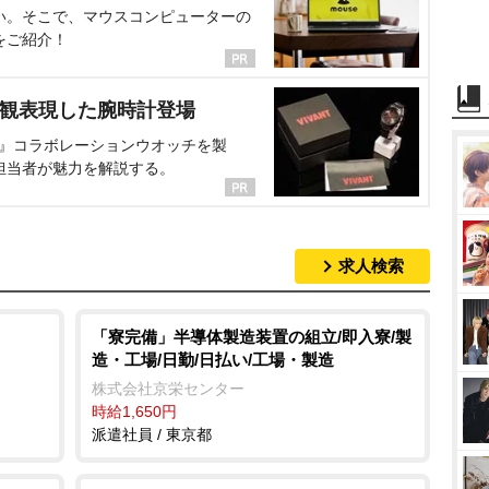
い。そこで、マウスコンピューターの
をご紹介！
界観表現した腕時計登場
NT』コラボレーションウオッチを製
担当者が魅力を解説する。
求人検索
「寮完備」半導体製造装置の組立/即入寮/製
造・工場/日勤/日払い/工場・製造
株式会社京栄センター
時給1,650円
派遣社員 / 東京都