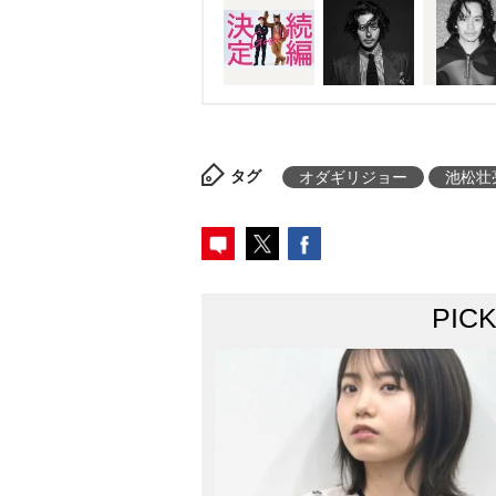
タグ
オダギリジョー
池松壮
PIC