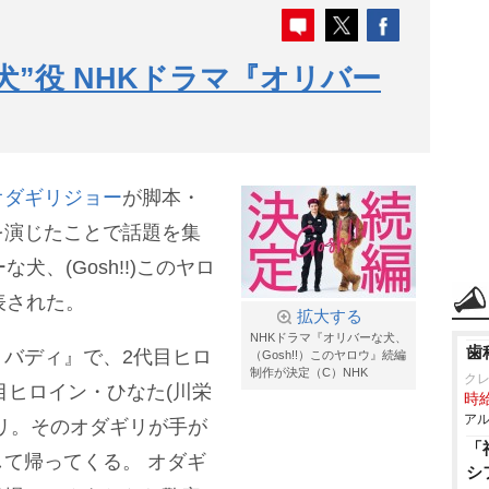
犬”役 NHKドラマ『オリバー
オダギリジョー
が脚本・
を演じたことで話題を集
犬、(Gosh!!)このヤロ
表された。
拡大する
NHKドラマ『オリバーな犬、
歯
バディ』で、2代目ヒロ
（Gosh!!）このヤロウ』続編
制作が決定（C）NHK
ク
目ヒロイン・ひなた(川栄
時給
アル
リ。そのオダギリが手が
「
して帰ってくる。
オダギ
シ