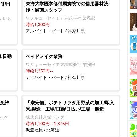
可/日
東海大学医学部付属病院での借用器材洗
浄・滅菌スタッフ
ワタキューセイモア株式会社 業務部
 レス
時給1,300円
アルバイト・パート / 神奈川県
/日勤
ベッドメイク業務
ワタキューセイモア株式会社 業務部
時給1,250円～
アルバイト・パート / 神奈川県
免許
「寮完備」ポテトサラダ用野菜の加工/即入
寮/製造・工場/日勤/日払い/工場・製造
株式会社京栄センター
2号館
時給1,100円～1,375円
派遣社員 / 北海道