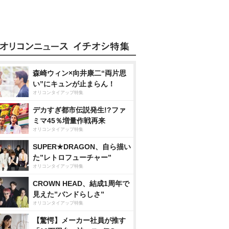
森崎ウィン×向井康二“両片思
い”にキュンが止まらん！
オリコンタイアップ特集
デカすぎ都市伝説発生!?ファ
ミマ45％増量作戦再来
オリコンタイアップ特集
SUPER★DRAGON、自ら描い
た”レトロフューチャー”
オリコンタイアップ特集
CROWN HEAD、結成1周年で
見えた”バンドらしさ”
オリコンタイアップ特集
【驚愕】メーカー社員が推す