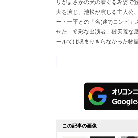
リがまさかの犬の着ぐるみ姿で
犬を演じ、池松が演じる主人公
ー・一平との「名(迷?)コンビ
せた。多彩な出演者、破天荒な展
ールでは収まりきらなかった物
う“オトシマエ”をつけるのか。
前
が朝ドラ撮影期間に大阪で執筆
独自の世界を打ち出す。果たし
のか、前回残された謎の数々は
して物語世界を彩った一平たち
新たな出演メンバーも多数いる
キャストなどの情報は、これか
く。
この記事の画像