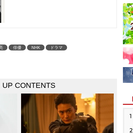
亮
俳優
NHK
ドラマ
K UP CONTENTS
1
2