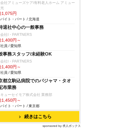
会社アミューズケア/有料老人ホーム アミュー
春光
1,075円
バイト・パート / 北海道
時退社中心の一般事務
会社I・PARTNERS
1,400円～
社員 / 愛知県
般事務スタッフ/未経験OK
会社I・PARTNERS
1,400円～
社員 / 愛知県
京都立駒込病院でのパジャマ・タオ
配布業務
キューセイモア株式会社 業務部
1,450円～
バイト・パート / 東京都
続きはこちら
sponsored by 求人ボックス