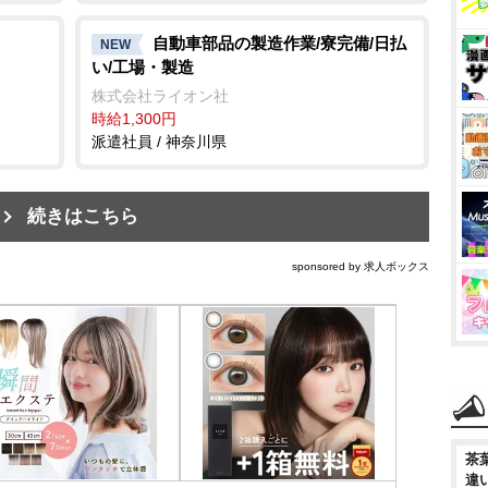
自動車部品の製造作業/寮完備/日払
NEW
い/工場・製造
株式会社ライオン社
時給1,300円
派遣社員 / 神奈川県
続きはこちら
sponsored by 求人ボックス
茶
違