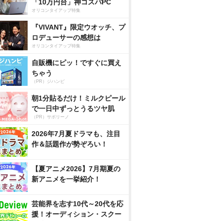
「10万円台」神コスパPC
オリコンタイアップ特集
『VIVANT』限定ウオッチ、プ
ロデューサーの感想は
オリコンタイアップ特集
自販機にピッ！ですぐに買え
ちゃう
（PR）ジハンピ
朝1分貼るだけ！ミルクピール
で一日中ずっとうるツヤ肌
（PR）サボリーノ
2026年7月夏ドラマも、注目
作＆話題作が勢ぞろい！
【夏アニメ2026】7月期夏の
新アニメを一挙紹介！
芸能界を志す10代～20代を応
援！オーディション・スクー