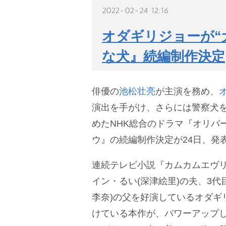
2022-02-24 12:16
オダギリジョーが“
な犬』続編制作決定
俳優の
池松壮亮
が主演を務め、
演出を手がけ、さらには警察犬
めたNHK総合のドラマ『オリバーな
ウ』の続編制作決定が24日、発
連続テレビ小説『カムカムエヴリ
イン・るい(深津絵里)の夫、3代
李奈)の父を好演しているオダギ
けている本作が、パワーアップ