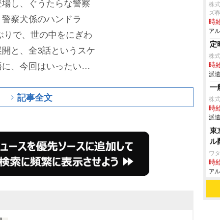
登場し、ぐうたらな警察
株式
ズ
、警察犬係のハンドラ
時給
アル
」ぶりで、世の中をにぎわ
定
開と、全3話というスケ
株式
語に、今回はいったいど
時給
派遣
作に引き続き、オダギリ
一
記事全文
したオリジナル脚本で、
株式
時給
て、どんなストーリーな
派遣
解き明かされるのか、そ
東
ル
登場人物のその後は…。
ワタ
ようで、放送時期や追加
時給
アル
ら徐々に発表されてい