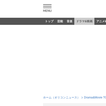
トップ
芸能
音楽
ドラマ&映画
アニメ
ホーム（オリコンニュース）
Drama&Movie T