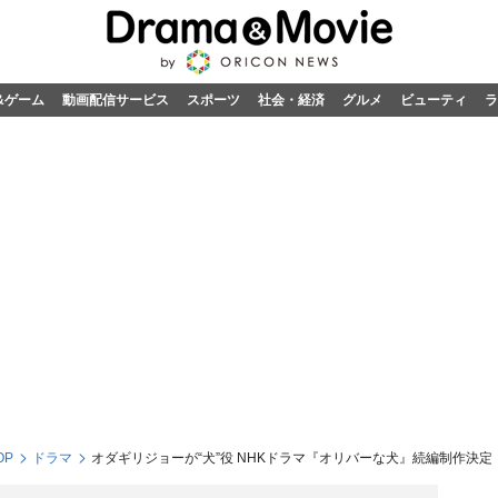
&ゲーム
動画配信サービス
スポーツ
社会・経済
グルメ
ビューティ
ラ
OP
ドラマ
オダギリジョーが“犬”役 NHKドラマ『オリバーな犬』続編制作決定