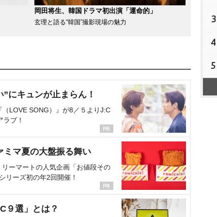
岡田将生、韓国ドラマ初出演「運命的」
3
玄理と語る“韓国”撮影現場の魅力
4
5
い”にキュンが止まらん！
OVE SONG）』が8／５よりJ:C
アラブ！
ァミマ夏の大盤振る舞い
ミリーマートの人気企画「お値段その
、シリーズ初の年2回開催！
C９選」とは？